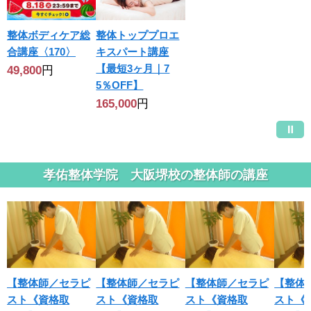
整体ボディケア総
整体トッププロエ
合講座〈170〉
キスパート講座
【最短3ヶ月｜7
49,800
円
5％OFF】
165,000
円
孝佑整体学院 大阪堺校の整体師の講座
【整体師／セラピ
【整体師／セラピ
【整体師／セラピ
【整体
スト《資格取
スト《資格取
スト《資格取
スト《