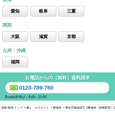
愛知
岐阜
三重
関西
大阪
滋賀
京都
九州・沖縄
福岡
お電話からの［無料］資料請求
0120-789-760
BrushUP学び：9:00～21:00
資格 取得 トップ
癒し・セラピスト
整体師
厚生労働省認可【整体師《資格取得》