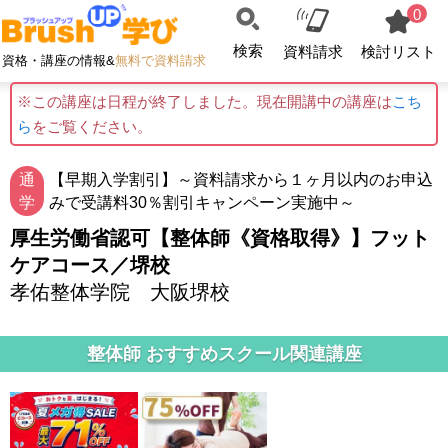
0
検索
資料請求
検討リスト
資格・講座の情報&
無料で資料請求
※この講座は日程が終了しました。現在開講中の講座は
こち
ら
をご覧ください。
通
【早期入学割引】～資料請求から１ヶ月以内のお申込
学
みで受講料30％割引キャンペーン実施中～
厚生労働省認可【整体師《資格取得》】フット
ケアコース／堺校
孝佑整体学院 大阪堺校
整体師 おすすめスクール関連講座