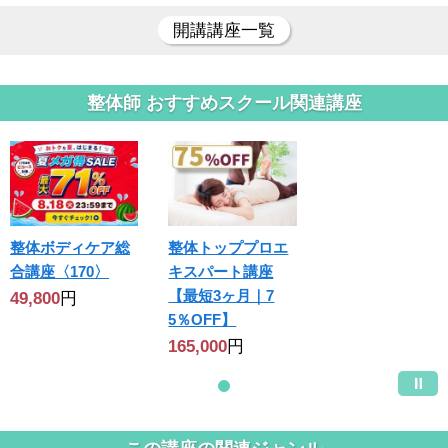
開講講座一覧
整体師 おすすめスクール関連講座
整体ボディケア総
整体トッププロエ
合講座〈170〉
キスパート講座
【最短3ヶ月｜7
49,800
円
5％OFF】
165,000
円