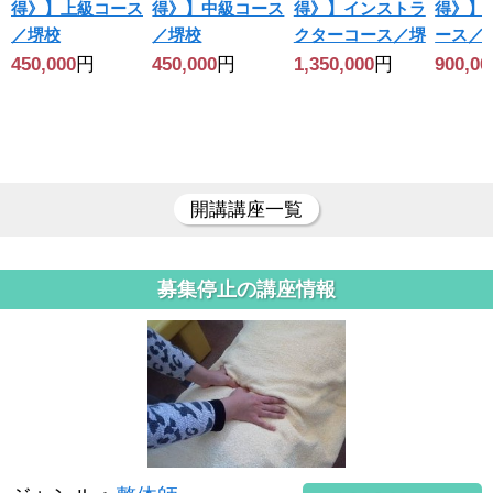
得》】上級コース
得》】中級コース
得》】インストラ
得》】
／堺校
／堺校
クターコース／堺
ース／
450,000
円
450,000
円
1,350,000
円
900,00
開講講座一覧
募集停止の講座情報