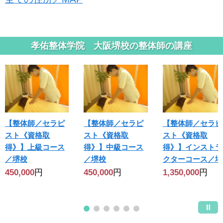
孝佑整体学院 大阪堺校の整体師の講座
【整体師／セラピ
【整体師／セラピ
【整体師／セラピ
スト《資格取
スト《資格取
スト《資格取
得》】上級コース
得》】中級コース
得》】インストラ
／堺校
／堺校
クターコース／堺
450,000
円
450,000
円
1,350,000
円