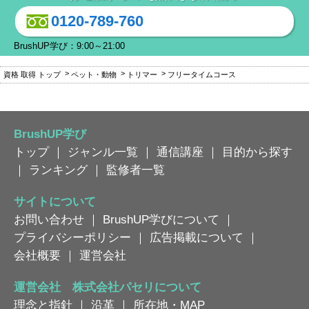
0120-789-760
BrushUP学び：9:00～21:00
資格 取得 トップ
ペット・動物
トリマー
フリータイムコース
BrushUP学び
トップ
｜
ジャンル一覧
｜
通信講座
｜
目的から探す
｜
ランキング
｜
監修者一覧
サイトについて
お問い合わせ
｜
BrushUP学びについて
｜
プライバシーポリシー
｜
広告掲載について
｜
会社概要
｜
運営会社
運営会社 株式会社パセリについて
理念と指針
｜
沿革
｜
所在地・MAP