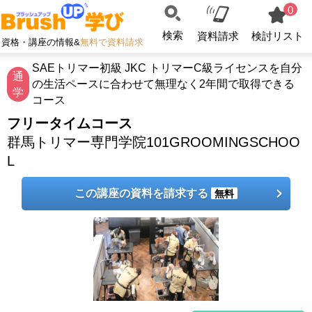
0
検索
資料請求
検討リスト
資格・講座の情報&
無料で資料請求
SAEトリマー初級 JKC トリマーC級ライセンスを自分
通
の生活ペースに合わせて無理なく2年間で取得できる
学
コース
フリータイムコース
群馬トリマー専門学院101GROOMINGSCHOO
L
この講座の資料を請求する
無料