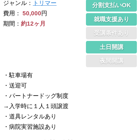
ジャンル
：
トリマー
分割支払いOK
費用：
50,000
円
就職支援あり
期間：
約12ヶ月
受講条件あり
土日開講
夜間開講
・駐車場有
・送迎可
・パートナードッグ制度
→入学時に１人１頭譲渡
・道具レンタルあり
・病院実習施設あり