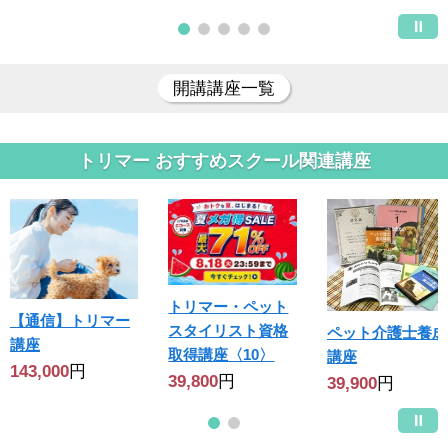
開講講座一覧
トリマー おすすめスクール関連講座
トリマー・ペット
【通信】トリマー
スタイリスト資格
ペット介護士養成
講座
取得講座〈10〉
講座
143,000
円
39,800
円
39,900
円