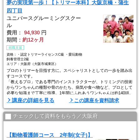
夢の実現第一歩！【トリマー本科】大阪京橋・蒲生
四丁目
ユニバースグルーミングスクー
ル
費用：
94,930
円
期間：
約12ヶ月
就職支援
資格：・認定トリマーライセンスC級 ・愛玩動物
飼養管理士2級
エリア：大阪府（大阪市城東区）
プロのトリマーを目指す方に。スペシャリストとしての一歩を踏み出
すコースです。
「教えるプロ」である専門のインストラクターが、トリミングの技術
からワンちゃんの種類や骨のかたち、病気や食べ物など、プロとして
必要な知識まで丁寧に指導。1年間にふれあうワンちゃんは約140頭。
おとなしいコから元気なコまで、様々なワンちゃんに対応できる実践
講座の詳細を見る
この講座を資料請求
力を養成します。認定トリマーライセンスC級、愛玩動物飼養管理士2
級の資格取得にも対応しています。
卒業後の就職についても、ひとり一人の個性に合わせたきめ細やかな
チェックして資料をもらう／大阪府
サポートで ...
【動物看護師コース 2年制(女子)】