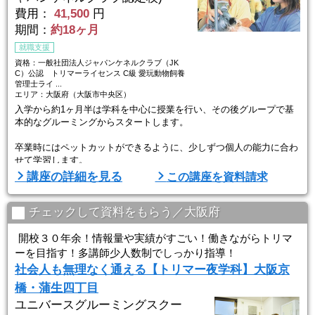
費用：
41,500
円
期間：
約18ヶ月
就職支援
資格：一般社団法人ジャパンケネルクラブ（JK
C）公認 トリマーライセンス C級 愛玩動物飼養
管理士ライ ...
エリア：大阪府（大阪市中央区）
入学から約1ヶ月半は学科を中心に授業を行い、その後グループで基
本的なグルーミングからスタートします。
卒業時にはペットカットができるように、少しずつ個人の能力に合わ
せて学習します。
講座の詳細を見る
この講座を資料請求
・年間1人あたりの実習頭数 約104頭
・主な就職先 ペットショップ／動物病院など
チェックして資料をもらう／大阪府
見学～体験入学まで
開校３０年余！情報量や実績がすごい！働きながらトリマ
・見学
ーを目指す！多講師少人数制でしっかり指導！
まずは本学院の雰囲気を知るために、お気軽に見学にお越しくださ
社会人も無理なく通える【トリマー夜学科】大阪京
い。
見学は昼間(平日の月～金曜日)・夜間(水・木曜日)共に随時受け付けて
橋・蒲生四丁目
おります。
ユニバースグルーミングスクー