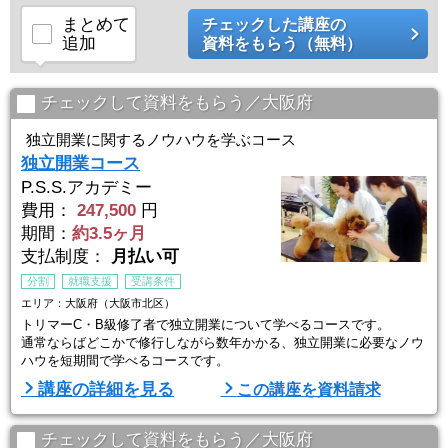
まとめて
チェックした講座の
追加
資料をもらう（無料）
チェックして資料をもらう／大阪府
独立開業に関するノウハウを学ぶコース
独立開業コース
P.S.S.アカデミー
費用：
247,500
円
期間：
約3.5ヶ月
支払制度：
月払い可
分割
就職支援
受講条件
エリア：大阪府（大阪市北区）
トリマーC・B級修了者で独立開業について学べるコースです。
通常ならばどこかで修行しながら数年かかる、独立開業に必要なノウ
ハウを短期間で学べるコースです。
講座の詳細を見る
この講座を資料請求
チェックして資料をもらう／大阪府