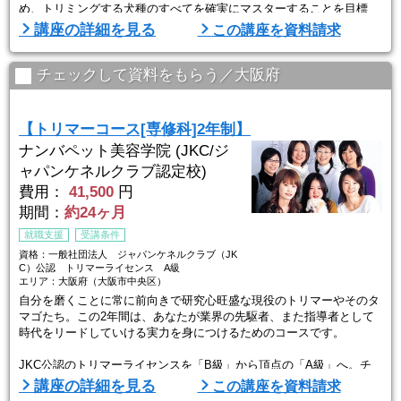
め、トリミングする犬種のすべてを確実にマスターすることを目標
に、実社会で愛犬家からのさまざまな要求に対応できる実力派トリマ
講座の詳細を見る
この講座を資料請求
ーを育成します。
・年間1人あたりの実習頭数 約180頭
チェックして資料をもらう／大阪府
・主な就職先 ペット美容室／動物病院／ペットショップ／独立・開
業
【トリマーコース[専修科]2年制】
見学～体験入学まで
ナンバペット美容学院 (JKC/ジ
・見学
ャパンケネルクラブ認定校)
まずは本学院の雰囲気を知るために、お気軽に見学に ...
費用：
41,500
円
期間：
約24ヶ月
就職支援
受講条件
資格：一般社団法人 ジャパンケネルクラブ（JK
C）公認 トリマーライセンス A級
エリア：大阪府（大阪市中央区）
自分を磨くことに常に前向きで研究心旺盛な現役のトリマーやそのタ
マゴたち。この2年間は、あなたが業界の先駆者、また指導者として
時代をリードしていける実力を身につけるためのコースです。
JKC公認のトリマーライセンスを「B級」から頂点の「A級」へ。チ
ャレンジし続けるあなたを学院が全力でバックアップします。
講座の詳細を見る
この講座を資料請求