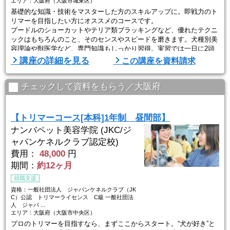
エリア：大阪府（大阪市城東区）
基礎的な知識・技術をマスターした方のスキルアップに。即戦力のト
リマーを目指したい方にオススメのコースです。
プードルのショーカットやテリア類ブラッキングなど、優れたテクニ
ックはもちろんのこと、そのセンスやスピードを磨きます。犬種別美
容理論や獣医学など、専門知識もしっかり習得。実習では一日に2頭
以上のワンコを担当することもあり、トリミングの正確さとスピード
講座の詳細を見る
この講座を資料請求
を養い、ペットショップでの体験実習や充実の授業でセンス・技術の
向上を図ります。
卒業の際には、個人面談から就職先の紹介まで、ひとり一人の個性に
チェックして資料をもらう／大阪府
合 ...
【トリマーコース[本科]1年制 昼間部】
ナンバペット美容学院 (JKC/ジ
ャパンケネルクラブ認定校)
費用：
48,000
円
期間：
約12ヶ月
就職支援
資格：一般社団法人 ジャパンケネルクラブ（JK
C）公認 トリマーライセンス C級 一般社団法
人 ジャパ ...
エリア：大阪府（大阪市中央区）
プロのトリマーを目指すなら、まずここからスタート。“犬が好き”と