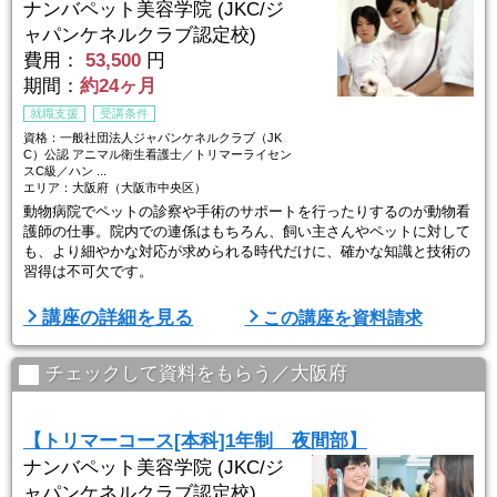
ナンバペット美容学院 (JKC/ジ
ャパンケネルクラブ認定校)
費用：
53,500
円
期間：
約24ヶ月
就職支援
受講条件
資格：一般社団法人ジャパンケネルクラブ（JK
C）公認 アニマル衛生看護士／トリマーライセン
スC級／ハン ...
エリア：大阪府（大阪市中央区）
動物病院でペットの診察や手術のサポートを行ったりするのが動物看
護師の仕事。院内での連係はもちろん、飼い主さんやペットに対して
も、より細やかな対応が求められる時代だけに、確かな知識と技術の
習得は不可欠です。
学院に動物病院を併設しているので、プロが活躍する現場を自分の目
講座の詳細を見る
この講座を資料請求
で見て体験しながら学ぶことができます。
・主な就職先 ペット美容室／動物病院／ペットショップなど
チェックして資料をもらう／大阪府
【トリマーコース[本科]1年制 夜間部】
ナンバペット美容学院 (JKC/ジ
ャパンケネルクラブ認定校)