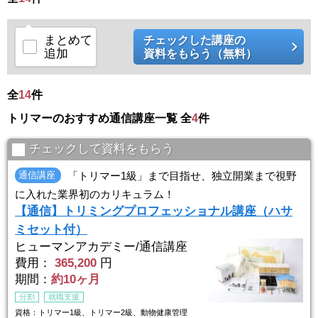
見学～体験入学まで
・見学
まとめて
チェックした講座の
まずは本学院の雰囲気を知るために、お気軽に見学にお越しくださ
追加
資料をもらう（無料）
い。
見学は昼間(平日の月～金曜日)・夜間(水・木曜日)共に随時受け付けて
おります。
全
14
件
・説明会
トリマーのおすすめ通信講座一覧 全
4
件
本学院に興 ...
チェックして資料をもらう
通信講座
「トリマー1級」まで目指せ、独立開業まで視野
に入れた業界初のカリキュラム！
【通信】トリミングプロフェッショナル講座（ハサ
ミセット付）
ヒューマンアカデミー/通信講座
費用：
365,200
円
期間：
約10ヶ月
分割
就職支援
資格：トリマー1級、トリマー2級、動物健康管理