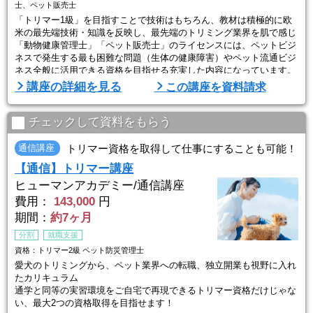
士、ペット販売士
「トリマー1級」を目指すことで技術はもちろん、教材は積極的に欧
米の最先端技術・知識を反映し、最先端のトリミング業界を肌で感じ
「動物健康管理士」「ペット販売士」のライセンスには、ペットビジ
ネスで発生する最も困難な問題（生体の健康障害）やペット流通ビジ
ネス全般に活用できる資格を目指せる充実した内容になっています。
講座修了後はペットサロンの独立開業の他、ペットショップや動物病
講座の詳細を見る
この講座を資料請求
院などへの就職、ご自分のペットの健康管理にも活かすことができま
す。
チェックして資料をもらう
★Point・1★ 4つのライセンスは在宅試験で取得可能 ...
通信講座
トリマー資格を取得して仕事にすることも可能！
【通信】トリマー講座
ヒューマンアカデミー/通信講座
費用：
143,000
円
期間：
約7ヶ月
分割
就職支援
資格：トリマー2級 ペット防災管理士
愛犬のトリミングから、ペット業界への転職、独立開業も視野に入れ
たカリキュラム
通学と同等の実習環境をご自宅で再現できるトリマー資格だけじゃな
い、最大2つの資格取得を目指せます！