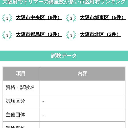
大阪府でトリマーの講座数が多い市区町村ランキング
大阪市中央区（6件）
大阪市城東区（5件）
1
2
大阪市都島区（3件）
大阪市北区（3件）
3
3
試験データ
項目
内容
資格・試験名
試験区分
-
主催団体
-