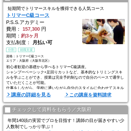
短期間でトリマースキルを獲得できる人気コース
トリマーC級コース
P.S.S.アカデミー
費用：
157,300
円
期間：
約3ヶ月
支払制度：
月払い可
分割
就職支援
資格：トリマーC級コース
エリア：大阪府（大阪市北区）
初心者歓迎の基礎から学べるトリマーC級講座。
シャンプーベーシック+足回りカットなど、基本的なトリミングスキ
ルを学ぶことができ、授業は完全予約制なので自分のペースで通学し
ていただくことが可能。
仕事をしながら、学校に通いながら自分のスタイルに合わせてスキル
を習得していただくことが可能です。
講座の詳細を見る
この講座を資料請求
修了後は資格証を交付。
チェックして資料をもらう／大阪府
年間140頭の実習でプロを目指す！講師の目が届きやすい少
人数制でしっかり学ぶ！