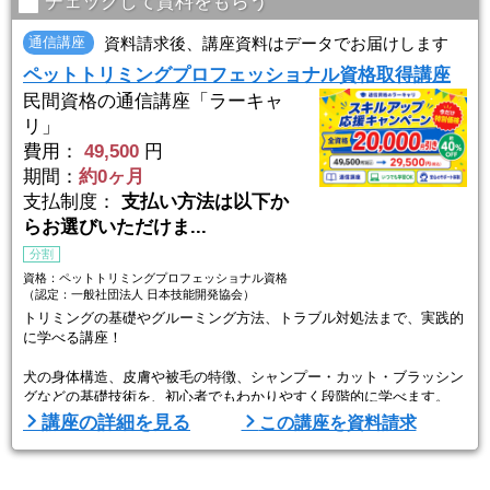
チェックして資料をもらう
本講座では、トイ・プードル、ミニチュア・シュナウザー、ポメラニ
アン、シー・ズー、マルチーズの人気のワンちゃん５犬種のトリミン
通信講座
資料請求後、講座資料はデータでお届けします
グ方法をわずか ...
ペットトリミングプロフェッショナル資格取得講座
民間資格の通信講座「ラーキャ
リ」
費用：
49,500
円
期間：
約0ヶ月
支払制度：
支払い方法は以下か
らお選びいただけま...
分割
資格：ペットトリミングプロフェッショナル資格
（認定：一般社団法人 日本技能開発協会）
トリミングの基礎やグルーミング方法、トラブル対処法まで、実践的
に学べる講座！
犬の身体構造、皮膚や被毛の特徴、シャンプー・カット・ブラッシン
グなどの基礎技術を、初心者でもわかりやすく段階的に学べます。
道具の選び方や安全な扱い方も丁寧に解説しているため、トリミング
講座の詳細を見る
この講座を資料請求
が初めての方でも安心です。
修了後は、愛犬のホームケアをレベルアップさせることはもちろん、
トリミングサロンの仕事を目指す方や、将来的な副業にも活かせる技