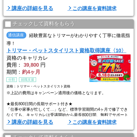
本講座は、ペット美容サロンでのグルーミング技術を証明する「トリ
講座の詳細を見る
この講座を資料請求
マー2級」取得に特化したカリキュラムで、愛犬のケアはもちろん、
ペットサロンやペットショップで活躍できる実践的な力を育みます。
通学と同等の実習環境をご自宅で再現できる通信講座なので、時間や
チェックして資料をもらう
場所を選ばず学習可能。講座修了後は、ご自身の愛犬の健康管理やト
リミングは ...
通信講座
経験豊富なトリマーがわかりやすく丁寧に徹底指
導！
トリマー・ペットスタイリスト資格取得講座〈10〉
資格のキャリカレ
費用：
39,800
円
期間：
約4ヶ月
分割
就職支援
資格：トリマー・ペットスタイリスト資格
※上記の費用はキャンペーン適用後の価格となります。
★最長800日間の長期サポート付き★
「仕事や家事が忙しくて…」など、標準学習期間の4ヶ月で修了でき
なくても、キャリカレは受講開始から最長800日間、無料でサポート
いたします。もちろん、わずらわしい手続きは一切不要。ゆっくり勉
講座の詳細を見る
この講座を資料請求
強したい方や少しずつしか勉強できない方でも、安心して学習をお進
めいただけます。