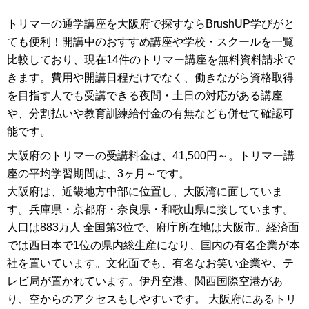
術が身につきます。
トリマーの通学講座を大阪府で探すならBrushUP学びがと
＜テキストと添削課題で着実にスキルを習得＞
トリミングの基本 ...
ても便利！開講中のおすすめ講座や学校・スクールを一覧
比較しており、現在14件のトリマー講座を無料資料請求で
きます。費用や開講日程だけでなく、働きながら資格取得
を目指す人でも受講できる夜間・土日の対応がある講座
や、分割払いや教育訓練給付金の有無なども併せて確認可
能です。
大阪府のトリマーの受講料金は、41,500円～。トリマー講
座の平均学習期間は、3ヶ月～です。
大阪府は、近畿地方中部に位置し、大阪湾に面していま
す。兵庫県・京都府・奈良県・和歌山県に接しています。
人口は883万人 全国第3位で、府庁所在地は大阪市。経済面
では西日本で1位の県内総生産になり、国内の有名企業が本
社を置いています。文化面でも、有名なお笑い企業や、テ
レビ局が置かれています。伊丹空港、関西国際空港があ
り、空からのアクセスもしやすいです。 大阪府にあるトリ