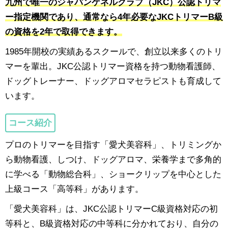
九州で唯一のジャパンケネルクラブ（JKC）公認トリマ
ー指定機関であり、通常なら4年必要なJKCトリマーB級
の資格を2年で取得できます。
1985年開校の実績あるスクールで、創立以来多くのトリ
マーを輩出。JKC公認トリマー資格を持つ動物看護師、
ドッグトレーナー、ドッグアロマセラピストも育成して
います。
コース紹介
プロのトリマーを目指す「愛犬美容科」、トリミングか
ら動物看護、しつけ、ドッグアロマ、栄養学まで多角的
に学べる「動物総合科」、ショークリップを中心とした
上級コース「高等科」があります。
「愛犬美容科」は、JKC公認トリマーC級資格対応の初
等科と、B級資格対応の中等科に分かれており、自分の