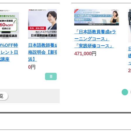
「日本語教員養成eラ
ーニングコース」
%OFF特
日本語教師養成講座資
「実践研修コース」
カレント日
格説明会【新宿・横
471,000
円
成講座
浜】
0
円
2
覧