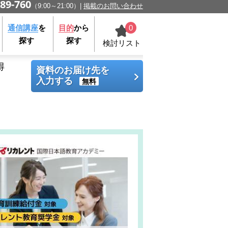
89-760
（9:00～21:00）
掲載のお問い合わせ
0
通信講座
を
目的
から
探す
探す
検討リスト
得
資料のお届け先を
入力する
無料