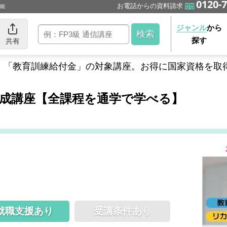
0120-7
お電話からの資料請求
可能
ジャンル
から
探す
共有
」「教育訓練給付金」の対象講座。お得に国家資格を取
成講座【全課程を通学で学べる】
就職支援あり
受講条件あり