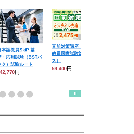
直前対策講座（日本語
日本語教員SkiP 基
【国家資格取
教員国家試験対策コー
礎・応用試験（BSTパ
ート】日本語
ス）
ック）試験ルート
コース
59,400
円
42,770
円
632,500
円