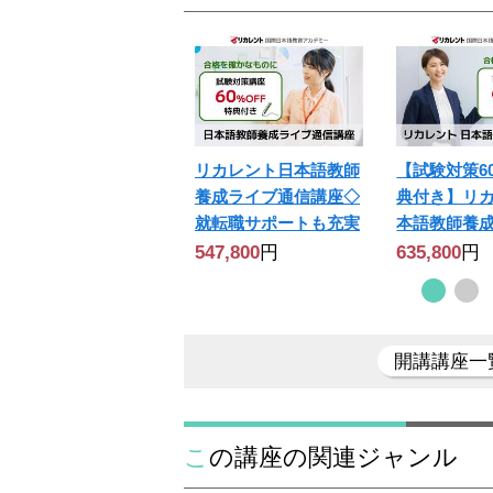
リカレント日本語教師
【試験対策60
養成ライブ通信講座◇
典付き】リ
就転職サポートも充実
本語教師養
547,800
円
635,800
円
開講講座一
この講座の関連ジャンル