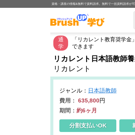
資格・講座の情報&無料で資料請求。無料で一括資料請求が
通
「リカレント教育奨学金
学
できます
リカレント日本語教師養
リカレント
ジャンル
：
日本語教師
費用：
635,800
円
期間：
約6ヶ月
分割支払いOK