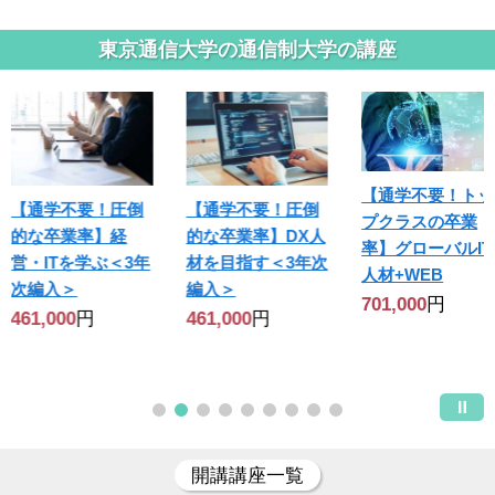
東京通信大学の通信制大学の講座
【通学不要！トッ
【通学不要！圧倒
【通学不要！圧倒
プクラスの卒業
的な卒業率】経
的な卒業率】DX人
率】グローバルIT
営・ITを学ぶ＜3年
材を目指す＜3年次
人材+WEB
次編入＞
編入＞
701,000
円
461,000
円
461,000
円
開講講座一覧