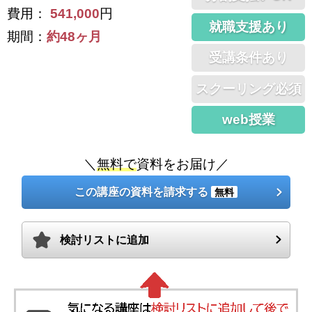
費用：
541,000
円
就職支援あり
期間：
約48ヶ月
受講条件あり
スクーリング必須
web授業
＼
無料で
資料をお届け／
この講座の資料を請求する
無料
検討リストに追加