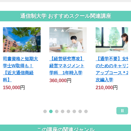
通信制大学 おすすめスクール関連講座
司書資格と短期大
【経営研究専攻】
【通学不要】女性
学士W取得も！
経営マネジメント
のためのキャリア
【近大通信商経
学科 1年時入学
アップコース＊2
科】
次編入学
360,000
円
150,000
円
210,000
円
この講座の関連ジャンル