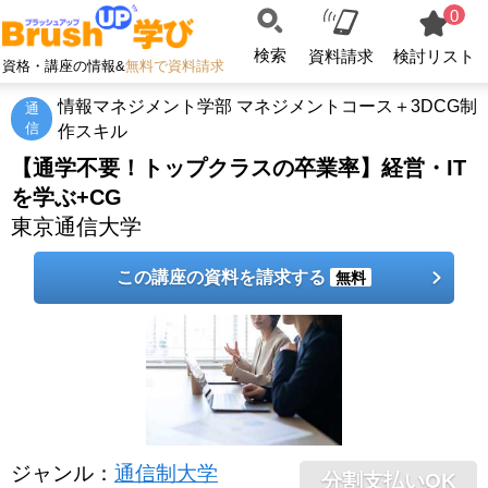
0
検索
資料請求
検討リスト
資格・講座の情報&
無料で資料請求
情報マネジメント学部 マネジメントコース＋3DCG制
通
信
作スキル
【通学不要！トップクラスの卒業率】経営・IT
を学ぶ+CG
東京通信大学
この講座の資料を請求する
無料
ジャンル
：
通信制大学
分割支払いOK