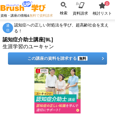
0
検索
資料請求
検討リスト
資格・講座の情報&
無料で資料請求
認知症への正しい対処法を学び、超高齢社会を支え
通
信
る！
認知症介助士講座[9L]
生涯学習のユーキャン
この講座の資料を請求する
無料