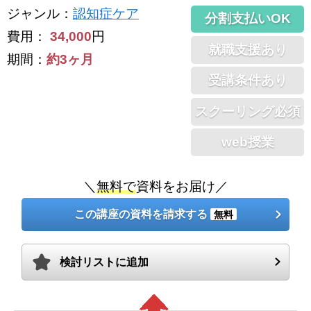
ジャンル
：
認知症ケア
分割支払いOK
費用：
34,000
円
就職支援あり
期間：
約3ヶ月
受講条件あり
スクーリング必須
web授業
＼
無料で
資料をお届け／
この講座の資料を請求する
無料
検討リストに追加