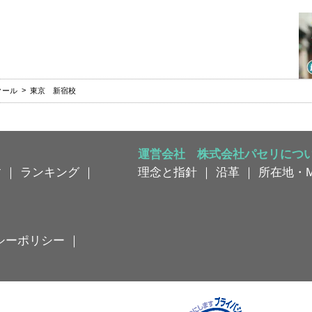
クール
東京 新宿校
運営会社 株式会社パセリにつ
す
｜
ランキング
｜
理念と指針
｜
沿革
｜
所在地・M
シーポリシー
｜