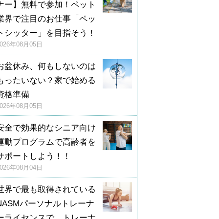
ナー】無料で参加！ペット
業界で注目のお仕事「ペッ
トシッター」を目指そう！
2026年08月05日
お盆休み、何もしないのは
もったいない？家で始める
資格準備
2026年08月05日
安全で効果的なシニア向け
運動プログラムで高齢者を
サポートしよう！！
2026年08月04日
世界で最も取得されている
NASMパーソナルトレーナ
ーライセンスで、トレーナ