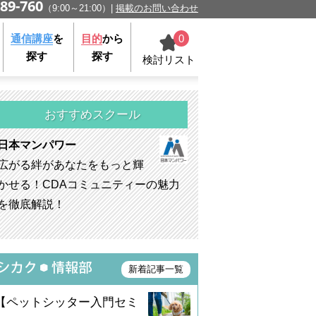
89-760
（9:00～21:00）
掲載のお問い合わせ
0
通信講座
を
目的
から
探す
探す
検討リスト
おすすめスクール
日本マンパワー
広がる絆があなたをもっと輝
かせる！CDAコミュニティーの魅力
を徹底解説！
新着記事一覧
【ペットシッター入門セミ