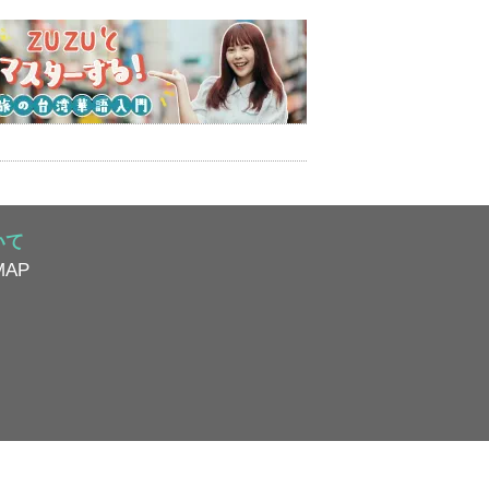
いて
AP