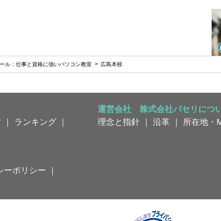
クール：仕事と資格に強いパソコン教室
広島本校
運営会社 株式会社パセリにつ
す
｜
ランキング
｜
理念と指針
｜
沿革
｜
所在地・M
シーポリシー
｜