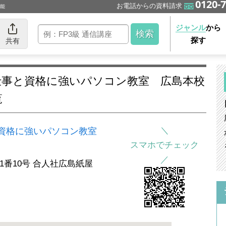
0120-7
お電話からの資料請求
可能
ジャンル
から
探す
共有
覧
と資格に強いパソコン教室
スマホでチェック
11番10号 合人社広島紙屋