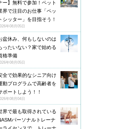
ナー】無料で参加！ペット
業界で注目のお仕事「ペッ
トシッター」を目指そう！
2026年08月05日
お盆休み、何もしないのは
もったいない？家で始める
資格準備
2026年08月05日
安全で効果的なシニア向け
運動プログラムで高齢者を
サポートしよう！！
2026年08月04日
世界で最も取得されている
NASMパーソナルトレーナ
ーライセンスで、トレーナ