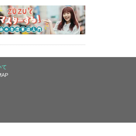
いて
AP