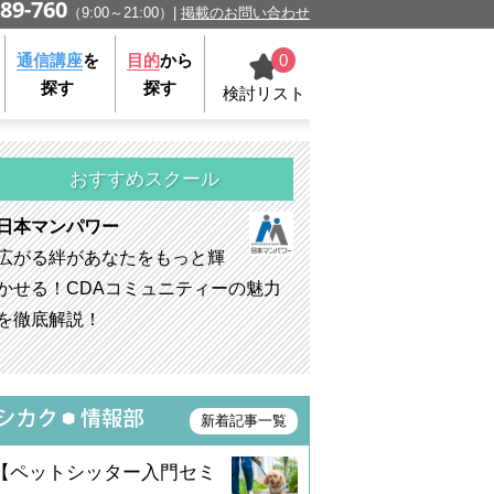
89-760
（9:00～21:00）
掲載のお問い合わせ
0
通信講座
を
目的
から
探す
探す
検討リスト
おすすめスクール
日本マンパワー
広がる絆があなたをもっと輝
かせる！CDAコミュニティーの魅力
を徹底解説！
新着記事一覧
【ペットシッター入門セミ