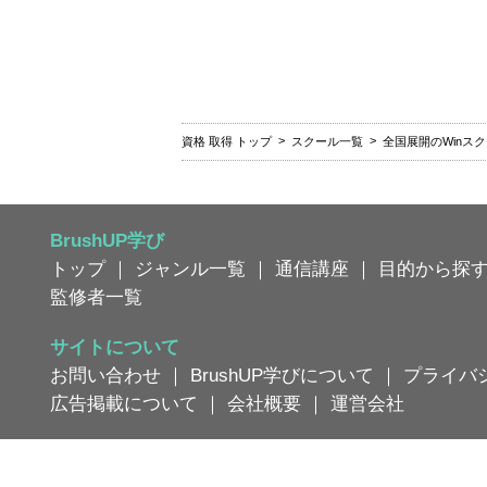
資格 取得 トップ
スクール一覧
全国展開のWinス
BrushUP学び
トップ
｜
ジャンル一覧
｜
通信講座
｜
目的から探
監修者一覧
サイトについて
お問い合わせ
｜
BrushUP学びについて
｜
プライバ
広告掲載について
｜
会社概要
｜
運営会社