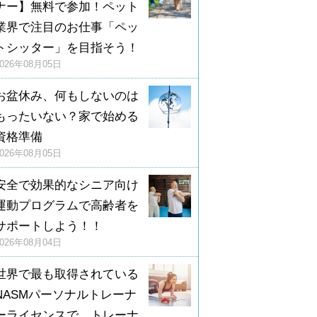
ナー】無料で参加！ペット
業界で注目のお仕事「ペッ
トシッター」を目指そう！
2026年08月05日
お盆休み、何もしないのは
もったいない？家で始める
資格準備
2026年08月05日
安全で効果的なシニア向け
運動プログラムで高齢者を
サポートしよう！！
2026年08月04日
世界で最も取得されている
NASMパーソナルトレーナ
ーライセンスで、トレーナ