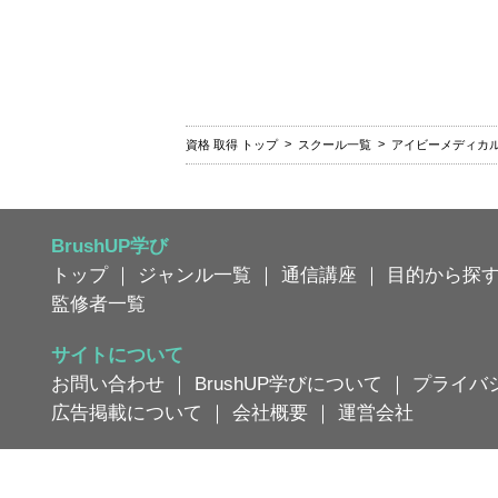
資格 取得 トップ
スクール一覧
アイビーメディカ
BrushUP学び
トップ
｜
ジャンル一覧
｜
通信講座
｜
目的から探
監修者一覧
サイトについて
お問い合わせ
｜
BrushUP学びについて
｜
プライバ
広告掲載について
｜
会社概要
｜
運営会社