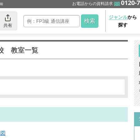
0120-7
お電話からの資料請求
可能
ジャンル
から
探す
共有
校 教室一覧
地図