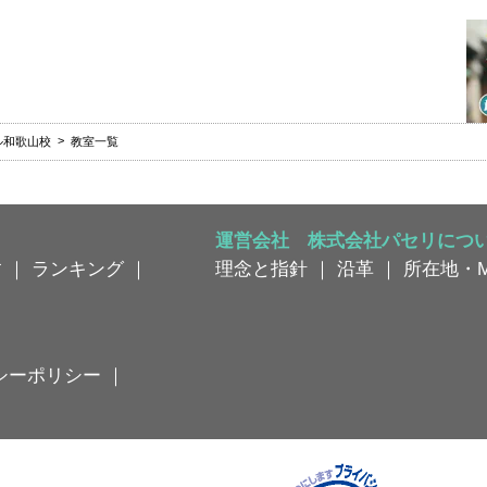
ル和歌山校
教室一覧
運営会社 株式会社パセリにつ
す
｜
ランキング
｜
理念と指針
｜
沿革
｜
所在地・M
シーポリシー
｜