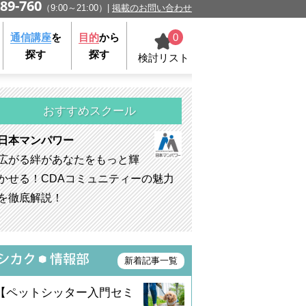
89-760
（9:00～21:00）
掲載のお問い合わせ
0
通信講座
を
目的
から
探す
探す
検討リスト
おすすめスクール
日本マンパワー
広がる絆があなたをもっと輝
かせる！CDAコミュニティーの魅力
を徹底解説！
新着記事一覧
【ペットシッター入門セミ