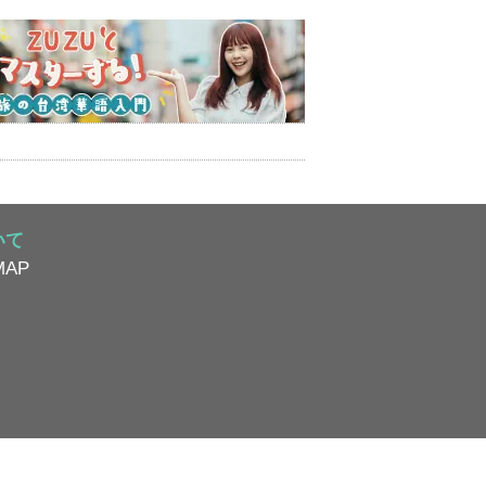
いて
AP