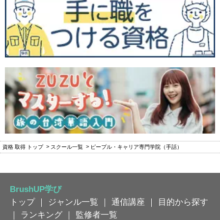
資格 取得 トップ
スクール一覧
ピープル・キャリア専門学院（手話）
BrushUP学び
トップ
｜
ジャンル一覧
｜
通信講座
｜
目的から探す
｜
ランキング
｜
監修者一覧