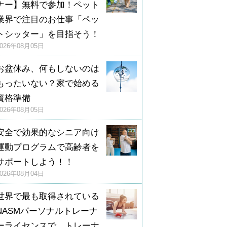
ナー】無料で参加！ペット
業界で注目のお仕事「ペッ
トシッター」を目指そう！
2026年08月05日
お盆休み、何もしないのは
もったいない？家で始める
資格準備
2026年08月05日
安全で効果的なシニア向け
運動プログラムで高齢者を
サポートしよう！！
2026年08月04日
世界で最も取得されている
NASMパーソナルトレーナ
ーライセンスで、トレーナ