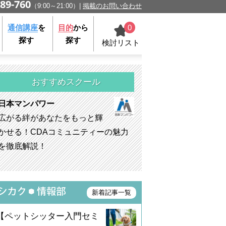
89-760
（9:00～21:00）
掲載のお問い合わせ
0
通信講座
を
目的
から
探す
探す
検討リスト
おすすめスクール
日本マンパワー
広がる絆があなたをもっと輝
かせる！CDAコミュニティーの魅力
を徹底解説！
新着記事一覧
【ペットシッター入門セミ