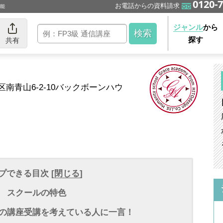
0120-7
お電話からの資料請求
可能
ジャンル
から
探す
共有
港区南青山6-2-10バックボーンハウ
プできる目次 [
閉じる
]
 スクールの特色
の講座受講を考えている人に一言！