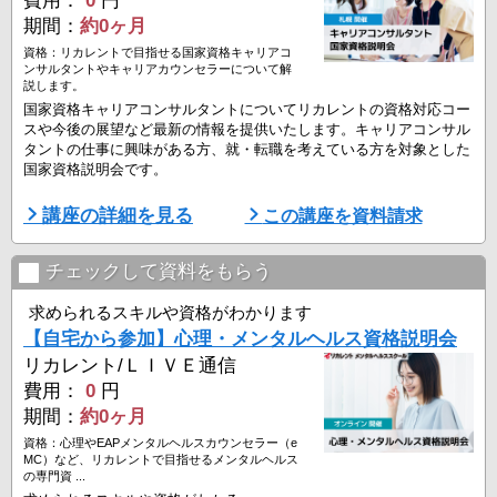
期間：
約0ヶ月
資格：リカレントで目指せる国家資格キャリアコ
ンサルタントやキャリアカウンセラーについて解
説します。
国家資格キャリアコンサルタントについてリカレントの資格対応コー
スや今後の展望など最新の情報を提供いたします。キャリアコンサル
タントの仕事に興味がある方、就・転職を考えている方を対象とした
国家資格説明会です。
■資格説明会開催日
講座の詳細を見る
この講座を資料請求
▼リカレント札幌教室
8月8日（土）10:00-12:30
8月8日（土）13:30-16:00
チェックして資料をもらう
▼オンライン開催
求められるスキルや資格がわかります
・全国にお住まいの方対象
【自宅から参加】心理・メンタルヘルス資格説明会
8月9日（日）16:30-18:30
リカレント/ＬＩＶＥ通信
8月11日（火）16:30-18:30
8月15日（土）16:30-18:30 ...
費用：
0
円
期間：
約0ヶ月
資格：心理やEAPメンタルヘルスカウンセラー（e
MC）など、リカレントで目指せるメンタルヘルス
の専門資 ...