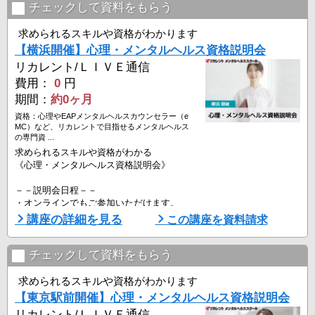
チェックして資料をもらう
■オンライン開催
・全国にお住まいの方対象
求められるスキルや資格がわかります
8月8日（土）16:00-18:30 ※
【横浜開催】心理・メンタルヘルス資格説明会
8月18日（火）14:00-16:30 ※
リカレント/ＬＩＶＥ通信
8月22日（土）16:00-18:30 ※
費用：
0
円
－－説明会内容－－
期間：
約0ヶ月
・カウンセラーに必要な知識・スキル
資格：心理やEAPメンタルヘルスカウンセラー（e
・専門資格の種類と概要
MC）など、リカレントで目指せるメンタルヘルス
・資格取得後のキャリアと ...
の専門資 ...
求められるスキルや資格がわかる
《心理・メンタルヘルス資格説明会》
－－説明会日程－－
・オンラインでもご参加いただけます。
・ご予約時に、「教室参加」か「オンライン参加」をご選択くださ
講座の詳細を見る
この講座を資料請求
い。
▼リカレント横浜
8月8日（土）16:00-18:30 ※
チェックして資料をもらう
▼オンライン開催
求められるスキルや資格がわかります
・全国にお住まいの方対象
【東京駅前開催】心理・メンタルヘルス資格説明会
8月8日（土）16:00-18:30 ※
リカレント/ＬＩＶＥ通信