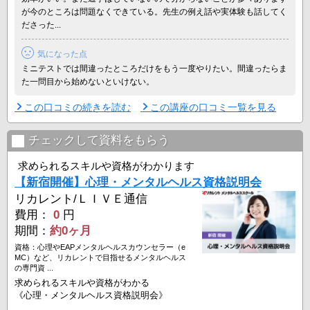
が今のところは問題なくできている。先生の例え話や実体験も話してく
ださった...
気になった点
ミニテストでは間違ったところだけをもう一度やりたい。間違ったらま
た一問目から始めないといけない。
この口コミの続きを読む
この講座の口コミ一覧を見る
チェックして資料をもらう
求められるスキルや資格がわかります
【新宿開催】心理・メンタルヘルス資格説明会
リカレント/ＬＩＶＥ通信
費用：
0
円
期間：
約0ヶ月
資格：心理やEAPメンタルヘルスカウンセラー（e
MC）など、リカレントで目指せるメンタルヘルス
の専門資 ...
求められるスキルや資格がわかる
《心理・メンタルヘルス資格説明会》