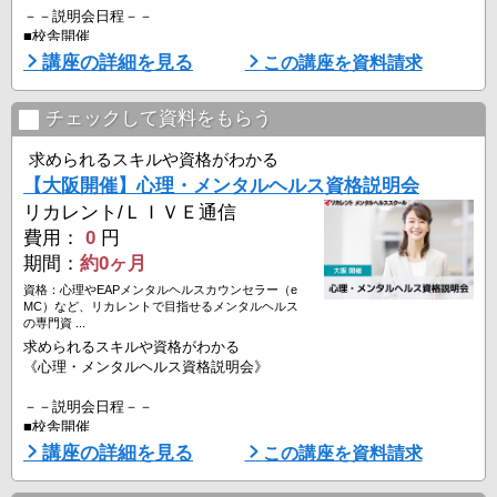
－－説明会日程－－
■校舎開催
・オンラインでもご参加いただけます。
講座の詳細を見る
この講座を資料請求
・ご予約時に、「教室参加」か「オンライン参加」をご選択くださ
い。
▼リカレント新宿
チェックして資料をもらう
8月11日（火祝）10:00-12:30 ※
8月26日（水）18:45-21:15 ※
求められるスキルや資格がわかる
【大阪開催】心理・メンタルヘルス資格説明会
■オンライン開催
リカレント/ＬＩＶＥ通信
・全国にお住まいの方対象
8月8日（土）16:00-18:30 ※
費用：
0
円
8月18日（火）14:00-16:30 ※
期間：
約0ヶ月
8月22日（土）16:00-18:3 ...
資格：心理やEAPメンタルヘルスカウンセラー（e
MC）など、リカレントで目指せるメンタルヘルス
の専門資 ...
求められるスキルや資格がわかる
《心理・メンタルヘルス資格説明会》
－－説明会日程－－
■校舎開催
▼リカレント大阪
講座の詳細を見る
この講座を資料請求
8月9日（日）14:00-16:30
8月29日（土）14:00-16:30 ＊