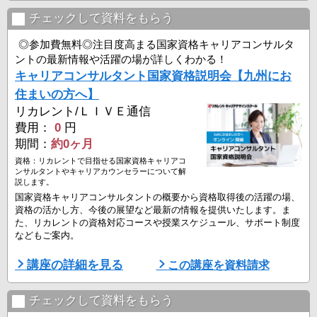
・全国にお住まいの方対象
8月9日（日）16:30-18:30
チェックして資料をもらう
8月11日（火）16:30-18:30
8月15日（土）16:30-18:30
◎参加費無料◎注目度高まる国家資格キャリアコンサルタ
8月19日（水）13:30-15:30
ントの最新情報や活躍の場が詳しくわかる！
8月23日（日）16:30-18:30
キャリアコンサルタント国家資格説明会【九州にお
※セミナー（無料）へ参加希望 ...
住まいの方へ】
リカレント/ＬＩＶＥ通信
費用：
0
円
期間：
約0ヶ月
資格：リカレントで目指せる国家資格キャリアコ
ンサルタントやキャリアカウンセラーについて解
説します。
国家資格キャリアコンサルタントの概要から資格取得後の活躍の場、
資格の活かし方、今後の展望など最新の情報を提供いたします。ま
た、リカレントの資格対応コースや授業スケジュール、サポート制度
などもご案内。
■資格説明会開催日
講座の詳細を見る
この講座を資料請求
▼リカレント福岡教室
8月8日（土）13:30-16:00
8月23日（日）13:30-16:00
チェックして資料をもらう