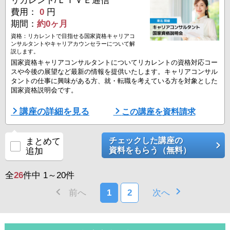
8月2 ...
費用：
0
円
期間：
約0ヶ月
資格：リカレントで目指せる国家資格キャリアコ
ンサルタントやキャリアカウンセラーについて解
説します。
国家資格キャリアコンサルタントについてリカレントの資格対応コー
スや今後の展望など最新の情報を提供いたします。キャリアコンサル
タントの仕事に興味がある方、就・転職を考えている方を対象とした
国家資格説明会です。
■資格説明会開催日
講座の詳細を見る
この講座を資料請求
▼リカレント仙台教室
8月9日（日）13:30-16:00
チェックした講座の
まとめて
▼オンライン開催
資料をもらう（無料）
追加
・全国にお住まいの方対象
8月9日（日）16:30-18:30
8月11日（火）16:30-18:30
全
26
件中 1～20件
8月15日（土）16:30-18:30
8月19日（水）13:30-15:30 ...
前へ
1
2
次へ