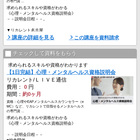
の専門資 ...
求められるスキルや資格がわかる
《心理・メンタルヘルス資格説明会》
－－説明会日程－－。
▼リカレント名古屋
・教室とオンラインで同時開催。参加方法を選択いただけます。お申
講座の詳細を見る
この講座を資料請求
込み後の参加方法の変更も可能です。
8月18日（火）14:00-16:30 ※
チェックして資料をもらう
▼オンライン開催
・全国にお住まいの方対象
求められるスキルや資格がわかります
8月8日（土）16:00-18:30 ※
【1日完結】心理・メンタルヘルス資格説明会
8月18日（火）14:00-16:30 ※
リカレント/ＬＩＶＥ通信
8月22日（土）16:00-18:30 ※
費用：
0
円
・「※」の日程は、リカレント専任講師による授業体験付 ...
期間：
約0ヶ月
資格：心理やEAPメンタルヘルスカウンセラー（e
MC）など、リカレントで目指せるメンタルヘルス
の専門資 ...
求められるスキルや資格がわかる
《心理・メンタルヘルス資格説明会》
－－説明会日程－－