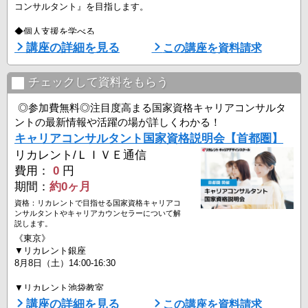
コンサルタント』を目指します。
◆個人支援を学べる
企業などの組織で働く人の、心の健康を守るスキルを学びます。
講座の詳細を見る
この講座を資料請求
まずは、カウンセリングのベースとなる、心理療法（対人関係療法・
認知行動療法・ブリーフセラピー等）やカウンセリング理論、精神医
チェックして資料をもらう
学の基礎知識を習得します。
また、ロールプレイングを通してカウンセリングの実習も豊富に行い
◎参加費無料◎注目度高まる国家資格キャリアコンサルタ
ます。講師が一人ひとりに直接・丁寧に指導をおこなうので安心で
ントの最新情報や活躍の場が詳しくわかる！
す。
キャリアコンサルタント国家資格説明会【首都圏】
リカレント/ＬＩＶＥ通信
◆組織支援を学べ ...
費用：
0
円
期間：
約0ヶ月
資格：リカレントで目指せる国家資格キャリアコ
ンサルタントやキャリアカウンセラーについて解
説します。
《東京》
▼リカレント銀座
8月8日（土）14:00-16:30
▼リカレント池袋教室
8月9日（日）10:00-12:30
講座の詳細を見る
この講座を資料請求