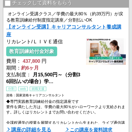
一定の条件を満たすと、学費の20%（最大10万円）が支給されます。
チェックして資料をもらう
③試験対策講座60%OFF
オンライン受講クラス／学費の最大80％（約39万円）が戻
養成講座と試験対策講座の同時申込で、試験対策講座の学費が ...
る教育訓練給付制度指定講座／分割払いOK
【オンライン受講】キャリアコンサルタント養成講
座
リカレント/ＬＩＶＥ通信
教育訓練給付金対象
費用：
437,800
円
期間：
約6ヶ月
支払制度：
月15,500円～（分割3
6回払いの場合）学...
分割
web
就職支援
資格：国家資格キャリアコンサルタント
◆専門実践教育訓練給付金の指定講座です
要件を満たした方は、学費の最大80％がハローワークより支給されま
す。詳しくはリカレントまでお問い合わせください。
全課程通学の授業を展開するリカレントから生まれた、ライブ通信講
座です。「国家資格キャリアコンサルタント」に対応しています。
講座の詳細を見る
この講座を資料請求