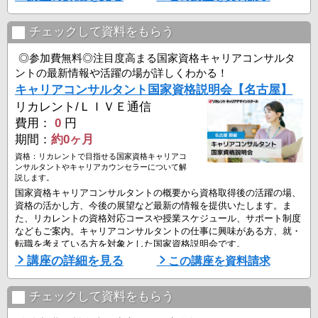
8月22日（土）10:00-12:30
▼リカレント渋谷教室
チェックして資料をもらう
8月9日（日）14:00-16:30
8月22日（土）14:00-16:30
◎参加費無料◎注目度高まる国家資格キャリアコンサルタ
ントの最新情報や活躍の場が詳しくわかる！
▼リカレント町田教室
キャリアコンサルタント国家資格説明会【名古屋】
8月9日（日）14:00-16:30
リカレント/ＬＩＶＥ通信
▼リカレント新宿
費用：
0
円
8月11日（火）10:00-12:30
期間：
約0ヶ月
8月16日（日）10:00-12:30
資格：リカレントで目指せる国家資格キャリアコ
8月19日（水）18:45-21:15
ンサルタントやキャリアカウンセラーについて解
8月23日（日）1 ...
説します。
国家資格キャリアコンサルタントの概要から資格取得後の活躍の場、
資格の活かし方、今後の展望など最新の情報を提供いたします。ま
た、リカレントの資格対応コースや授業スケジュール、サポート制度
などもご案内。キャリアコンサルタントの仕事に興味がある方、就・
転職を考えている方を対象とした国家資格説明会です。
講座の詳細を見る
この講座を資料請求
■資格説明会開催日
▼リカレント名古屋
8月8日（土）10:00-12:30
チェックして資料をもらう
8月15日（土）14:00-16:30