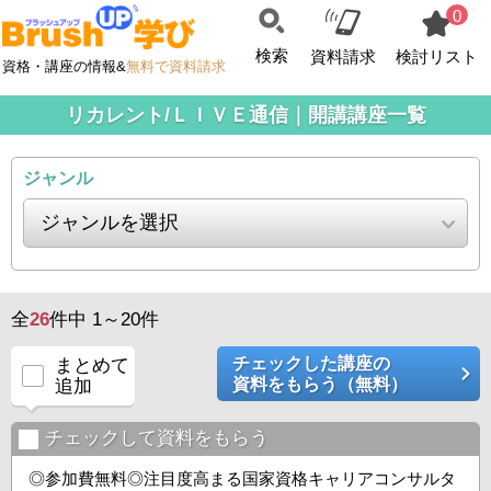
0
検索
資料請求
検討リスト
資格・講座の情報&
無料で資料請求
リカレント/ＬＩＶＥ通信｜開講講座一覧
ジャンル
全
26
件中 1～20件
チェックした講座の
まとめて
資料をもらう（無料）
追加
チェックして資料をもらう
◎参加費無料◎注目度高まる国家資格キャリアコンサルタ