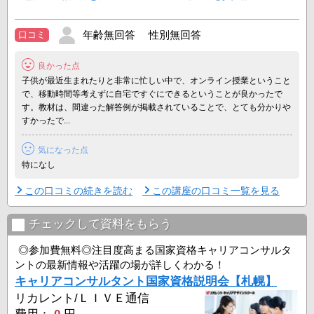
◆いつでもどこでも学べる、ライブ通信講座
ライブ通信講座では、リカレントの全課程通学コースの「講義編」の
年齢無回答 性別無回答
口コミ
授業を、映像にて自宅にいながらにして受講することが出来ます。
良かった点
高い合格率を誇るリカレントの本物のライブ授業が ...
子供が最近生まれたりと非常に忙しい中で、オンライン授業ということ
で、移動時間等考えずに自宅ですぐにできるということが良かったで
す。教材は、間違った解答例が掲載されていることで、とても分かりや
すかったで...
気になった点
特になし
この口コミの続きを読む
この講座の口コミ一覧を見る
チェックして資料をもらう
◎参加費無料◎注目度高まる国家資格キャリアコンサルタ
ントの最新情報や活躍の場が詳しくわかる！
キャリアコンサルタント国家資格説明会【札幌】
リカレント/ＬＩＶＥ通信
費用：
0
円