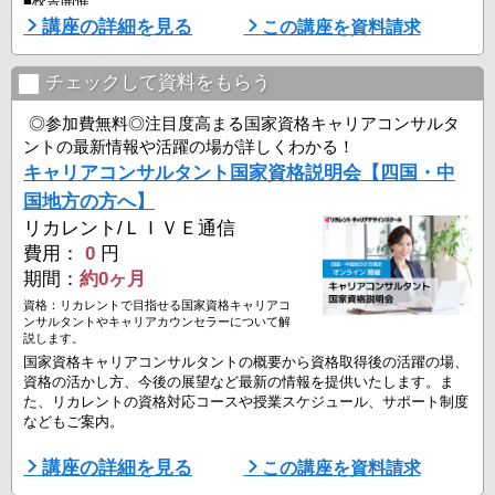
■校舎開催
▼リカレント銀座
講座の詳細を見る
この講座を資料請求
8月15日（土）14:00-16:30 ※
▼リカレント横浜
チェックして資料をもらう
8月8日（土）16:00-18:30 ※
◎参加費無料◎注目度高まる国家資格キャリアコンサルタ
▼リカレント新宿
ントの最新情報や活躍の場が詳しくわかる！
8月11日（火祝）10:00-12:30 ※
キャリアコンサルタント国家資格説明会【四国・中
8月26日（水）18:45-21:15 ※
国地方の方へ】
■オンライン開催
リカレント/ＬＩＶＥ通信
・全国にお住まいの方対象
費用：
0
円
8月8日（土）16:00-18:30 ※
期間：
約0ヶ月
8月18日（火）14:00-16:30 ※
8月22 ...
資格：リカレントで目指せる国家資格キャリアコ
ンサルタントやキャリアカウンセラーについて解
説します。
国家資格キャリアコンサルタントの概要から資格取得後の活躍の場、
資格の活かし方、今後の展望など最新の情報を提供いたします。ま
た、リカレントの資格対応コースや授業スケジュール、サポート制度
などもご案内。
■資格説明会開催日
講座の詳細を見る
この講座を資料請求
▼オンライン開催