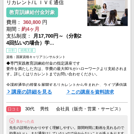
リカレント/ＬＩＶＥ通信
教育訓練給付金対象
費用：
360,800
円
期間：
約4ヶ月
支払制度：
月17,700円～（分割2
4回払いの場合）学...
分割
就職支援
資格：国家資格キャリアコンサルタント
◆専門実践教育訓練給付金の指定講座です
要件を満たした方は、学費の最大80％がハローワークより支給されま
す。詳しくはリカレントまでお問い合わせください。
全課程通学の授業を展開するリカレントから生まれた、ライブ通信講
座です。「国家資格キャリアコンサルタント」に対応しています。
講座の詳細を見る
この講座を資料請求
◆いつでもどこでも学べる、ライブ通信講座
ライブ通信講座では、リカレントの全課程通学コースの「講義編」の
30代 男性 会社員（販売・営業・サービス）
口コミ
授業を、映像にて自宅にいながらにして受講することが出来ます。
良かった点
高い合格率を誇るリカレントの本物のライブ授業が ...
先生の説明がわかりやすく理解しやすい。隙間時間に動画を見れるので
効率がいい。まだ通学はしていないので分からないことが多々あります