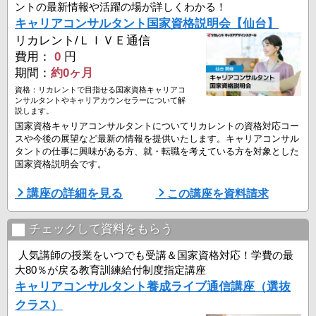
ントの最新情報や活躍の場が詳しくわかる！
キャリアコンサルタント国家資格説明会【仙台】
リカレント/ＬＩＶＥ通信
費用：
0
円
期間：
約0ヶ月
資格：リカレントで目指せる国家資格キャリアコ
ンサルタントやキャリアカウンセラーについて解
説します。
国家資格キャリアコンサルタントについてリカレントの資格対応コー
スや今後の展望など最新の情報を提供いたします。キャリアコンサル
タントの仕事に興味がある方、就・転職を考えている方を対象とした
国家資格説明会です。
■資格説明会開催日
講座の詳細を見る
この講座を資料請求
▼リカレント仙台教室
8月9日（日）13:30-16:00
チェックして資料をもらう
▼オンライン開催
8月9日（日）16:30-18:30
人気講師の授業をいつでも受講＆国家資格対応！学費の最
8月11日（火）16:30-18:30
大80％が戻る教育訓練給付制度指定講座
8月15日（土）16:30-18:30
キャリアコンサルタント養成ライブ通信講座（選抜
8月19日（水）13:30-15:30
8月23日（日）16:30 ...
クラス）