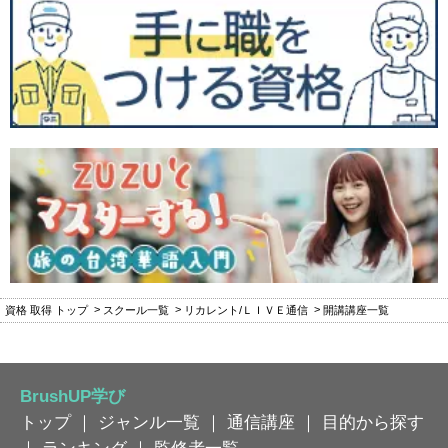
資格 取得 トップ
スクール一覧
リカレント/ＬＩＶＥ通信
開講講座一覧
BrushUP学び
トップ
｜
ジャンル一覧
｜
通信講座
｜
目的から探す