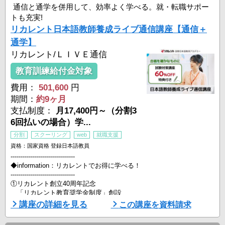
▼オンライン開催
通信と通学を併用して、効率よく学べる。就・転職サポー
8月9日（日）16:30-18:30
トも充実!
8月11日（火）16:30-18:30
リカレント日本語教師養成ライブ通信講座【通信＋
8月15日（土）16:30-18:30
8月19日（水）13:30-15: ...
通学】
リカレント/ＬＩＶＥ通信
教育訓練給付金対象
費用：
501,600
円
期間：
約9ヶ月
支払制度：
月17,400円～（分割3
6回払いの場合）学...
分割
スクーリング
web
就職支援
資格：国家資格 登録日本語教員
--------------------------------
◆information：リカレントでお得に学べる！
--------------------------------
①リカレント創立40周年記念
「リカレント教育奨学金制度」創設
⇒養成講座の申込者全員に学費の20%が支給されます（返済不要）
講座の詳細を見る
この講座を資料請求
②教育訓練給付金の対象