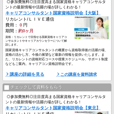
8月20日（木）18:30-21:00
◎参加費無料◎注目度高まる国家資格キャリアコンサルタ
8月29日（土）14:00-16:30 ...
ントの最新情報や活躍の場が詳しくわかる！
キャリアコンサルタント国家資格説明会【大阪】
リカレント/ＬＩＶＥ通信
費用：
0
円
期間：
約0ヶ月
資格：リカレントで目指せる国家資格キャリアコ
ンサルタントやキャリアカウンセラーについて解
説します。
国家資格キャリアコンサルタントの概要から資格取得後の活躍の場、
資格の活かし方、今後の展望など最新の情報を提供いたします。ま
た、リカレントの資格対応コースや授業スケジュール、サポート制度
などもご案内。キャリアコン資格説明会です。
■資格説明会開催日
講座の詳細を見る
この講座を資料請求
▼リカレント大阪
8月9日（日）10:00-12:30
8月15日（土）10:00-12:30
チェックして資料をもらう
8月23日（日）10:00-12:30
8月29日（土）10:00-12:30
◎参加費無料◎注目度高まる国家資格キャリアコンサルタ
ントの最新情報や活躍の場が詳しくわかる！
▼リカレント京都教室
キャリアコンサルタント国家資格説明会【東北】
8月8日（土）14:00-16:30
リカレント/ＬＩＶＥ通信