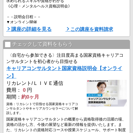
求められるスキルや資格がわかる
《心理・メンタルヘルス資格説明会》
－－説明会日程－－
▼オンライン開催
・全国にお住まいの方対象
講座の詳細を見る
この講座を資料請求
8月8日（土）16:00-18:30 ※
8月18日（火）14:00-16:30 ※
8月22日（土）16:00-18:30 ※
チェックして資料をもらう
・「※」の日程は、リカレント専任講師による授業体験付きです。
〈自宅から参加できる〉注目度高まる国家資格キャリアコ
ンサルタントを初心者から目指せる
－－説明会内容－－
キャリアコンサルタント国家資格説明会【オンライ
・カウンセラーに必要な知識・スキル
・専門資格の種類と概要
ン】
・資格取得後のキャリアと活躍領域について
リカレント/ＬＩＶＥ通信
・開設40周年を迎えるリカレントの ...
費用：
0
円
期間：
約0ヶ月
資格：リカレントで目指せる国家資格キャリアコ
ンサルタントやキャリアカウンセラーについて解
説します。
国家資格キャリアコンサルタントの概要から資格取得後の活躍の場、
資格の活かし方、今後の展望など最新の情報を提供いたします。ま
た、リカレントの資格対応コースや授業スケジュール、サポート制度