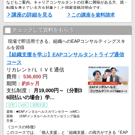
などもご案内。キャリアコンサルタントの仕事に興味がある方、就・
転職を考えている方を対象とした国家資格説明会です。
講座の詳細を見る
この講座を資料請求
■資格説明会開催日
▼オンライン開催
・全国にお住まいの方対象
チェックして資料をもらう
8月9日（日）16:30-18:30
8月11日（火）16:30-18:30
現場で即活用できる、組織へのEAPコンサルティングスキ
8月15日（土）16:30-18:30
ルを習得
8月19日（ ...
【組織支援を学ぶ】EAPコンサルタントライブ通信
コース
リカレント/ＬＩＶＥ通信
費用：
536,800
円
期間：
約8ヶ月
支払制度：
月19,000円～（分割3
6回払いの場合）学...
分割
web
就職支援
資格：■EAPメンタルヘルスカウンセラー（eMC）
資格 （EAPメンタルヘルスカウンセリング協会
主催 ...
《コースの特徴》
このコースでは、「個人支援」と「組織支援」の両方ができる『EAP