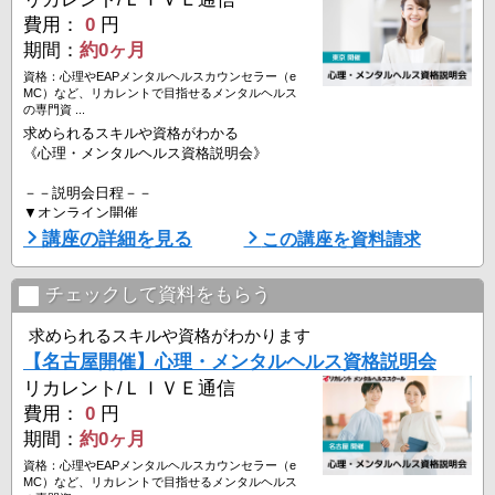
8月18日（火）14:00-16:30 ※
8月22日（土）16:00-18:30 ※
費用：
0
円
期間：
約0ヶ月
－－説明会内容－－
資格：心理やEAPメンタルヘルスカウンセラー（e
・カウンセラーに必要な知識・スキル ...
MC）など、リカレントで目指せるメンタルヘルス
の専門資 ...
求められるスキルや資格がわかる
《心理・メンタルヘルス資格説明会》
－－説明会日程－－
▼オンライン開催
・全国にお住まいの方対象
講座の詳細を見る
この講座を資料請求
8月8日（土）16:00-18:30 ※
8月18日（火）14:00-16:30 ※
8月22日（土）16:00-18:30 ※
チェックして資料をもらう
・「※」の日程は、リカレント専任講師による授業体験付きです。
求められるスキルや資格がわかります
【名古屋開催】心理・メンタルヘルス資格説明会
－－説明会内容－－
リカレント/ＬＩＶＥ通信
・カウンセラーに必要な知識・スキル
・専門資格の種類と概要
費用：
0
円
・資格取得後のキャリアと活躍領域について
期間：
約0ヶ月
・開設40周年を迎えるリカレントの ...
資格：心理やEAPメンタルヘルスカウンセラー（e
MC）など、リカレントで目指せるメンタルヘルス