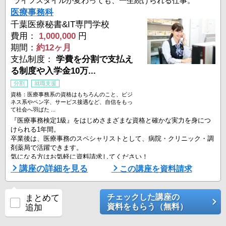
ライフスタイルが変わっても、一生続けられる仕事。
医療事務科
千葉医療秘書&IT専門学校
費用：
1,000,000
円
期間：
約12ヶ月
支払制度：
学費を分割で支払え
る制度や入学金10万...
分割
就職支援
資格：医療事務系の資格はもちろんのこと、ビジ
ネス系やペン字、サービス接遇など、自信をもっ
て社会へ羽ばた ...
『医療事務検定1級』をはじめさまざまな資格と確かな実力を身につ
けられる1年間。
卒業後は、医療事務のスペシャリストとして、病院・クリニック・調
剤薬局で活躍できます。
気になる方はお気軽に資料請求してください！
講座の詳細を見る
この講座を資料請求
チェックした講座の
まとめて
資料をもらう（無料）
追加