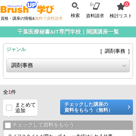
0
検索
資料請求
検討リスト
資格・講座の情報&
無料で資料請求
千葉医療秘書&IT専門学校｜開講講座一覧
ジャンル
[ 調剤事務 ]
全
1
件
チェックした講座の
まとめて
資料をもらう（無料）
追加
チェックして資料をもらう