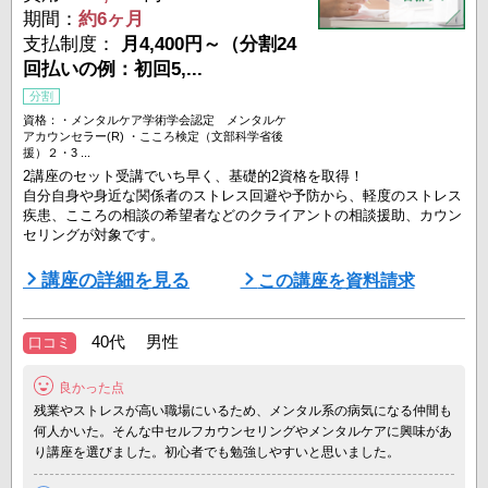
期間：
約6ヶ月
支払制度：
月4,400円～（分割24
回払いの例：初回5,...
分割
資格：・メンタルケア学術学会認定 メンタルケ
アカウンセラー(R) ・こころ検定（文部科学省後
援）２・3 ...
2講座のセット受講でいち早く、基礎的2資格を取得！
自分自身や身近な関係者のストレス回避や予防から、軽度のストレス
疾患、こころの相談の希望者などのクライアントの相談援助、カウン
セリングが対象です。
☆★☆★☆★☆★☆★☆★☆★☆★☆★☆★☆★☆★☆☆★☆★☆
講座の詳細を見る
この講座を資料請求
入門レベルから中級レベルまでのカウンセリングを実践できる！
☆★☆★☆★☆★☆★☆★☆★☆★☆★☆★☆★☆★☆☆★☆★☆
40代 男性
口コミ
通信教育を重点にテキストや教材をオリジナルで作成！
＜だから独学でも理解しやすい！＞
良かった点
実際に現場で働くことを見据え ...
残業やストレスが高い職場にいるため、メンタル系の病気になる仲間も
何人かいた。そんな中セルフカウンセリングやメンタルケアに興味があ
り講座を選びました。初心者でも勉強しやすいと思いました。