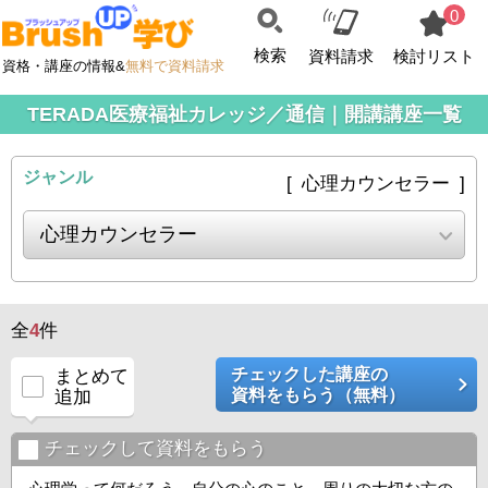
0
検索
資料請求
検討リスト
資格・講座の情報&
無料で資料請求
TERADA医療福祉カレッジ／通信｜開講講座一覧
ジャンル
[ 心理カウンセラー ]
全
4
件
チェックした講座の
まとめて
資料をもらう（無料）
追加
チェックして資料をもらう