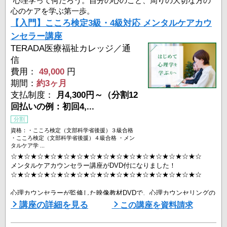
心理学って何だろう。自分の心のこと、周りの大切な方の
心のケアを学ぶ第一歩。
【入門】こころ検定3級・4級対応 メンタルケアカウ
ンセラー講座
TERADA医療福祉カレッジ／通
信
費用：
49,000
円
期間：
約3ヶ月
支払制度：
月4,300円～（分割12
回払いの例：初回4,...
分割
資格：・こころ検定（文部科学省後援）３級合格
・こころ検定（文部科学省後援）４級合格 ・メン
タルケア学 ...
☆★☆★☆★☆★☆★☆★☆★☆★☆★☆★☆★☆★☆★☆★☆
メンタルケアカウンセラー講座がDVD付になりました！
☆★☆★☆★☆★☆★☆★☆★☆★☆★☆★☆★☆★☆★☆★☆
心理カウンセラーが監修した映像教材DVDで、心理カウンセリングの
テクニックがあなたにも身につく！ロールプレイの演習映像で心理カ
講座の詳細を見る
この講座を資料請求
ウンセリングを具体的にイメージして、心理カウンセラーの基本テク
ニックを身につけましょう。