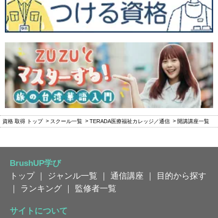
資格 取得 トップ
スクール一覧
TERADA医療福祉カレッジ／通信
開講講座一覧
BrushUP学び
トップ
｜
ジャンル一覧
｜
通信講座
｜
目的から探す
｜
ランキング
｜
監修者一覧
サイトについて