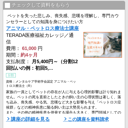
チェックして資料をもらう
ペットを失った悲しみ、喪失感、悲嘆を理解し、専門カウ
ンセラーとしての知識を身につけたい方
アニマル・ペットロス療法士講座
TERADA医療福祉カレッジ／通
信
費用：
61,000
円
期間：
約4ヶ月
支払制度：
月5,400円～（分割12
回払いの例：初回5,...
分割
資格：メンタルケア学術学会認定 アニマル・ペッ
トロス療法士（R）
家族の一員としてペットの存在が人に与える心理的影響は計り知れま
せん。ペットの死を直前としたときの飼い主の心理状態は著しく、落
ち込み、喪失感、やる気、悲嘆など大きな影響を与え「ペットロス症
候群」などの精神疾患に陥る飼い主は大勢見られます。
また、その他の精神疾患を併発する場合も大きく、専門領域としての
ペットロス（喪失感・悲嘆など）症候群に対するプロのカウンセラ
講座の詳細を見る
この講座を資料請求
ー・セラピストとしての基礎知識を身につけます。