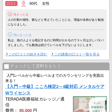
60代 女性
口コミ
心理学やメンタルケアの知識を身につけることによって、自分自身や
良かった点
他者とのコミュニケーションの円滑化やストレ ...
人の行動や個性、癖などと考えていたことにも、理論や名称があり勉強
になりました。
気になった点
私は、他の人よりも暗記するのに時間がかかるので３ヶ月は少しバタバ
タしました。でも勉強は続けてレベルを下げないようにします。
この口コミの続きを読む
この講座の口コミ一覧を見る
チェックして資料をもらう
入門レベルから中級レベルまでのカウンセリングを実践出
来る！
【入門～中級】こころ検定2～4級対応 メンタルケア
Wライセンス
TERADA医療福祉カレッジ／通
信
費用：
95,000
円