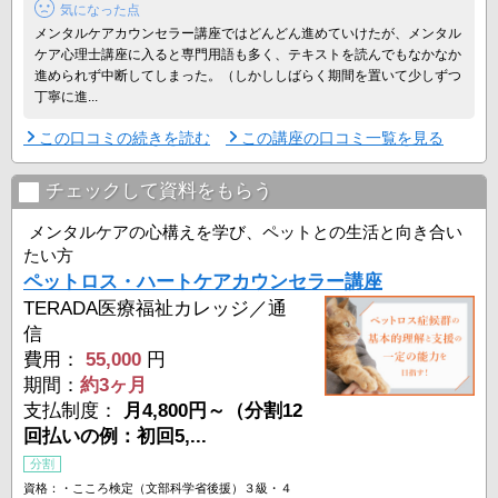
気になった点
メンタルケアカウンセラー講座ではどんどん進めていけたが、メンタル
ケア心理士講座に入ると専門用語も多く、テキストを読んでもなかなか
進められず中断してしまった。（しかししばらく期間を置いて少しずつ
丁寧に進...
この口コミの続きを読む
この講座の口コミ一覧を見る
チェックして資料をもらう
メンタルケアの心構えを学び、ペットとの生活と向き合い
たい方
ペットロス・ハートケアカウンセラー講座
TERADA医療福祉カレッジ／通
信
費用：
55,000
円
期間：
約3ヶ月
支払制度：
月4,800円～（分割12
回払いの例：初回5,...
分割
資格：・こころ検定（文部科学省後援）３級・４