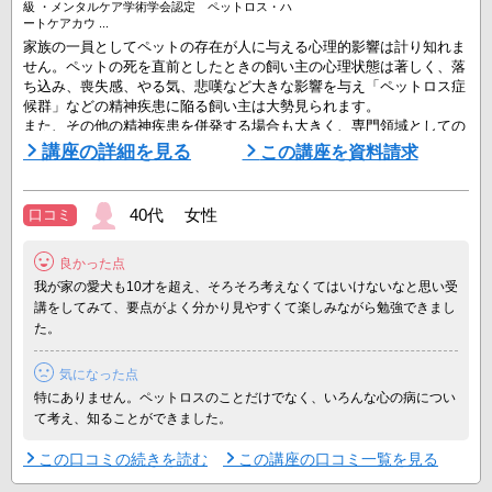
級 ・メンタルケア学術学会認定 ペットロス・ハ
ートケアカウ ...
家族の一員としてペットの存在が人に与える心理的影響は計り知れま
せん。ペットの死を直前としたときの飼い主の心理状態は著しく、落
ち込み、喪失感、やる気、悲嘆など大きな影響を与え「ペットロス症
候群」などの精神疾患に陥る飼い主は大勢見られます。
また、その他の精神疾患を併発する場合も大きく、専門領域としての
ペットロス（喪失感・悲嘆など）症候群に対するカウンセラーとして
講座の詳細を見る
この講座を資料請求
の基礎知識を身につけます。
☆★☆★☆★☆★☆★☆★☆★☆★☆★☆★☆★☆★☆☆★☆★☆★
40代 女性
口コミ
☆★☆★☆★☆★☆★☆★☆★☆★☆★☆
ペット ...
良かった点
我が家の愛犬も10才を超え、そろそろ考えなくてはいけないなと思い受
講をしてみて、要点がよく分かり見やすくて楽しみながら勉強できまし
た。
気になった点
特にありません。ペットロスのことだけでなく、いろんな心の病につい
て考え、知ることができました。
この口コミの続きを読む
この講座の口コミ一覧を見る