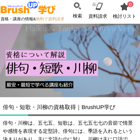
0
検索
資料請求
検討リスト
資格・講座の情報&
無料で資料請求
俳句・短歌・川柳の資格取得｜BrushUP学び
俳句・川柳は、五七五、短歌は、五七五七七の音節で情景
や感情を表現する定型詩。俳句には、季語を入れるという
決まりがあり、主に文語なのに対し、川柳は主に口語で、