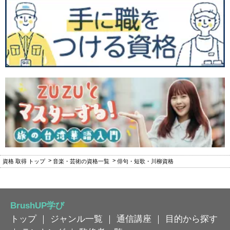
資格 取得 トップ
音楽・芸術の資格一覧
俳句・短歌・川柳資格
BrushUP学び
トップ
｜
ジャンル一覧
｜
通信講座
｜
目的から探す