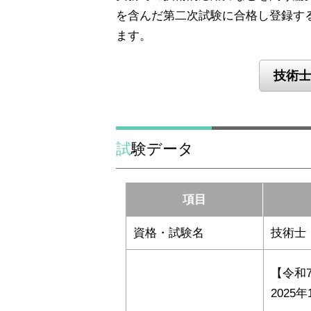
を含んだ第二次試験に合格し登録す
ます。
技術士
試験データ
項目
資格・試験名
技術士
【令和
2025