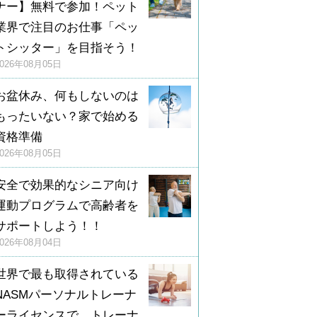
ナー】無料で参加！ペット
業界で注目のお仕事「ペッ
トシッター」を目指そう！
2026年08月05日
お盆休み、何もしないのは
もったいない？家で始める
資格準備
2026年08月05日
安全で効果的なシニア向け
運動プログラムで高齢者を
サポートしよう！！
2026年08月04日
世界で最も取得されている
NASMパーソナルトレーナ
ーライセンスで、トレーナ