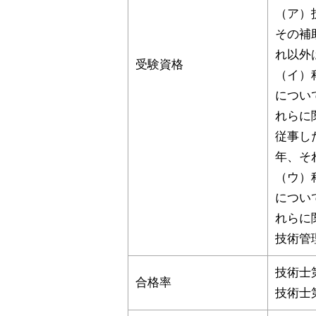
（ア）
その補
れ以外
受験資格
（イ）
につい
れらに
従事し
年、そ
（ウ）
につい
れらに
技術管
技術士
合格率
技術士