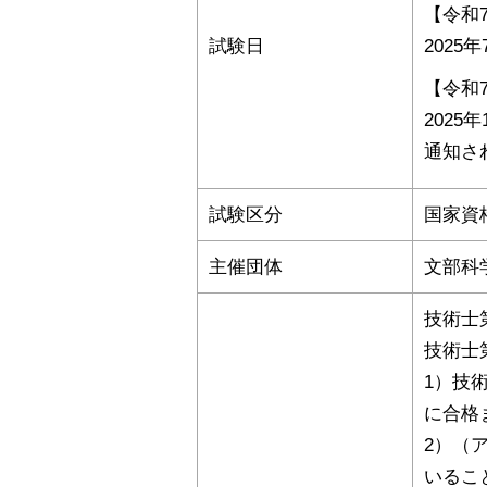
【令和
試験日
2025
【令和
2025
通知さ
試験区分
国家資
主催団体
文部科
技術士
技術士
1）技
に合格
2）（
いるこ