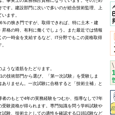
は、事実上の業務独占資格になっています。そのため
けです。建設部門に次いで多いのが総合技術監理、上
ています。
16％の狭き門ですが、取得できれば、特に土木・建
・昇格の時、有利に働くでしょう。また最近では情報
くの一時金を支給するなど、IT分野でもこの資格取得
す。
のような道筋をたどります。
21の技術部門から選び、「第一次試験」を受験しま
はありません。一次試験に合格すると「技術士補」と
導者のもとで4年の実務経験をつむか、指導なしで7年
の受験資格が得られます。専門知識を問う学科試験や
文試験、技術士としての適性を確認する口頭試験など