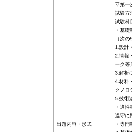
▽第一
試験方
試験科
・基礎
（次の
1.設
2.情
ーク等
3.解
4.材
クノロ
5.技
・適性
遵守に
出題内容・形式
・専門