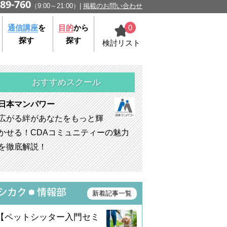
89-760
（9:00～21:00）
掲載のお問い合わせ
0
通信講座
を
目的
から
探す
探す
検討リスト
おすすめスクール
日本マンパワー
広がる絆があなたをもっと輝
かせる！CDAコミュニティーの魅力
を徹底解説！
新着記事一覧
【ペットシッター入門セミ