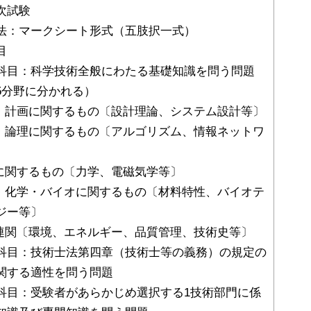
次試験
法：マークシート形式（五肢択一式）
目
科目：科学技術全般にわたる基礎知識を問う問題
5分野に分かれる）
計・計画に関するもの〔設計理論、システム設計等〕
報・論理に関するもの〔アルゴリズム、情報ネットワ
〕
析に関するもの〔力学、電磁気学等〕
料・化学・バイオに関するもの〔材料特性、バイオテ
ジー等〕
術連関〔環境、エネルギー、品質管理、技術史等〕
科目：技術士法第四章（技術士等の義務）の規定の
関する適性を問う問題
科目：受験者があらかじめ選択する1技術部門に係