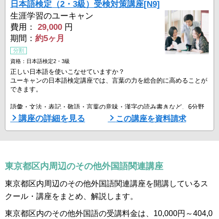
日本語検定（2・3級）受検対策講座[N9]
生涯学習のユーキャン
費用：
29,000
円
期間：
約5ヶ月
分割
資格：日本語検定2・3級
正しい日本語を使いこなせていますか？
ユーキャンの日本語検定講座では、言葉の力を総合的に高めることが
できます。
語彙・文法・表記・敬語・言葉の意味・漢字の読み書きなど、6分野
の力をバランスよく伸ばせる構成。
講座の詳細を見る
この講座を資料請求
検定委員会監修のカリキュラムのため、検定試験と同じ形式・レベル
で対策することができます。
教材はユーキャンのオリジナルです。メインテキストは２級・３級共
通。必要なポイントが級を横断してまとまっているため、効率よく学
べます。
東京都区内周辺のその他外国語関連講座
検定対策としてはもちろん、社会人としての信頼を高めたい方や、教
育・ ...
東京都区内周辺のその他外国語関連講座を開講しているス
クール・講座をまとめ、解説します。
東京都区内のその他外国語の受講料金は、10,000円～404,0