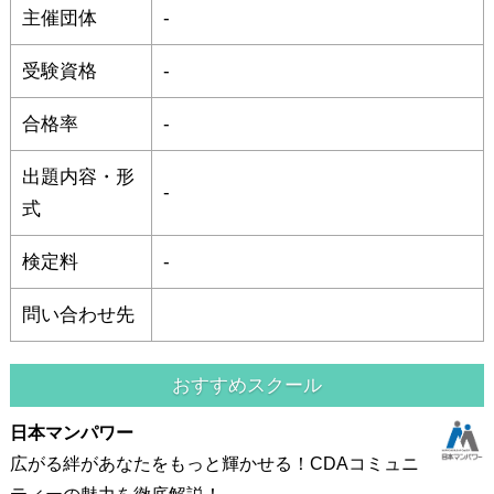
主催団体
-
受験資格
-
合格率
-
出題内容・形
-
式
検定料
-
問い合わせ先
おすすめスクール
日本マンパワー
広がる絆があなたをもっと輝かせる！CDAコミュニ