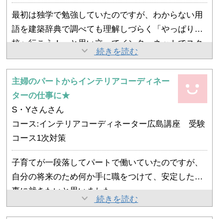
弱点を克服する事が出来ました。
最初は独学で勉強していたのですが、わからない用
語を建築辞典で調べても理解しづらく「やっぱり学
校へ行こう！」と思い立ってインターネットでスク
卒業後にスクールに来た求人を見て応募し、今は設
続きを読む
ールを探しました。
備機器のショールームで勤務しています。
講座の受講料もその時の私にとっては安いものとは
スクールで学んだことはお客様からヒアリングをす
主婦のパートからインテリアコーディネー
言えませんでしたが、これが人生の転機になればと
建材のサンプルや実際の現場写真などを見ながら、
る時に役立っています。
ターの仕事に★
思って飛び込みました。
勉強していく感じだったので、建材や住宅の構造も
設備機器だけでなくインテリアの施工や照明など家
S・Yさんさん
具体的なイメージを描きながら受講できました。
全体との関係も含めてお客様のお話を理解すること
コース:インテリアコーディネーター広島講座 受験
いつの間にかスクールでの友達が増えていって、遠
ができるので「活かしてるな」と感じます。
コース1次対策
くから通うのも苦痛ではなくなりました。
授業以外のDVD自習教室にもできる限り通いまし
子育てが一段落してパートで働いていたのですが、
た。質問はいつでもできるので試験直前などは仕事
自分の将来のため何か手に職をつけて、安定した仕
帰りに寄って、わからない所を解決してから帰るよ
事に就きたいと思いました。
就職のきっかけとなりました。
続きを読む
うにしてました
仕事に就くきっかけとなればと思ってスクールに通
卒業後にスクールの先生に就職の事を相談してみた
うことに決め、いろいろなスクールの説明会に行き