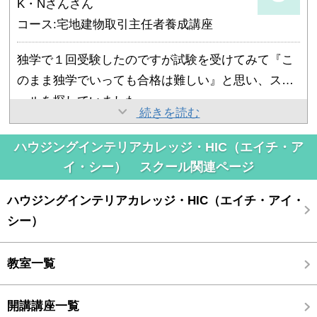
K・Nさんさん
になっている南面をLDKに変更する大掛かりなリフ
で、わりとすんなり入っていけたのでよかったと思
コース:宅地建物取引主任者養成講座
ォームの受注を受けることができました。
います。
独学で１回受験したのですが試験を受けてみて『こ
夏に先生宅で行われたバーベキューも楽しかったで
のまま独学でいっても合格は難しい』と思い、スク
す。リフォーム中のご自宅を見せていただけたのは
ールを探していました。
とても勉強になりました。
今度、身内の不動産会社に勤める事が決まりまし
続きを読む
インターネットで住宅デザイン研究所を知り、期間
た。
が比較的短く、値段も手頃だったのでここなら通え
ハウジングインテリアカレッジ・HIC（エイチ・ア
いままで不動産業で働いた事がないので経験は全く
るなと（笑）。
まわりの人がみんなすごくよくできる人のように思
イ・シー） スクール関連ページ
ないので、不安な気持ちが多少ないといけないんで
ですがまず詳しく話を聞いてみないとわからないの
えて毎週焦りの気持ちを持って返っていました。自
しょうが、授業で実例を交えながら話をしていただ
ハウジングインテリアカレッジ・HIC（エイチ・アイ・
で無料説明会に参加しました。講座や先生、試験に
分もやらなければ・・・と毎週思っていました。
いていた内容が今でも頭に鮮明に残っていて、多少
シー）
ついての説明を詳しくしていただき、ここなら頑張
自分一人で勉強していると味わえない気持ちでした
のことは何とかなるって気持ちでいます。
れそう！と思いここを選びました。
が、おかげでモチベーションが保ち続けられまし
今は『新しい事にチャレンジできる！』ってワクワ
教室一覧
た。
クしてます。
そうやって頑張り続けていく内に『何となくこれか
開講講座一覧
な？』で正解していた問題が『これはここが違