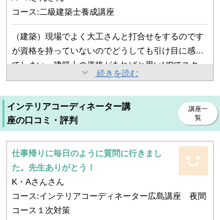
の為、サボりがちだったのですが、小テストの時、
コース:二級建築士養成講座
周りの人がすごくスラスラ問題を解いているのをみ
て焦りました。講座に通い他の受講生さんを見る事
（建築）現場でよく大工さんと打合せをするのです
で自分を奮い立たせる事が出来て、（自分に）負け
が資格を持っていないのでどうしても引け目に感じ
てなるものかという気持ちになれたことが良かった
てしまい、建築士の資格があればと思いHPでスクー
以前は現場で大工さんと話をする時は自信が持て
続きを読む
です。担当の方や先生からの励ましの言葉も合格へ
ルを検索して住宅デザインをみつけ説明会を受けま
ず、控えめだったのですが、資格を持った今は、
近付けたカギだと思います。
した。説明会で合格者が多くいる事を知り、受講を
（大工さんと）堂々と自信をもって話す事ができる
インテリアコーディネーター講
決めました。子供がまだ小さいので不安でしたがフ
学科は授業に休む事なく出席して宿題を出していた
講座一
ようになりました。自分でもビックリしています。
覧
座の口コミ・評判
ォローをしてくれると聞き、思いきって受講を決め
ら合格できたという感じです。ですが製図は大変で
本当に取得して良かったと思っています。今度は実
ました。受講料も決め手の一つでした。
した。最初のうちは（作図の）スピードがなかなか
務を積んで１級建築士を目指したいと思っていま
上がらなかったことは辛かったです。トレースです
仕事帰りに毎日のように質問に行きまし
す。
らなかなかすんなり描ける様にならず、焦りで（自
た。先生ありがとう！
分に）負けそうになった事もありました。でも、ス
K・Aさんさん
ピードアップの為のポイントをアドバイスして頂
コース:インテリアコーディネーター広島講座 夜間
き、根気強く励まして頂いたお陰でスピードという
コース１次対策