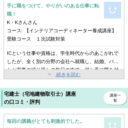
ところ、現在勤務している会社を紹介され、現在に
手に職をつけて、やりがいのある仕事に転
ました。住宅デザイン研究所では就職サポートもあ
仕事と主婦業とかけもちだったので、勉強の時間を
いたります。
職！
るとのこと。
ねん出するのが大変でした。限られた時間の中で、
今はハウスビルダーのインテリアコーディネーター
K・Kさんさん
説明会ではあまり勧誘もされず、担当の方も信頼の
早めに教室に来て問題集を解いたり、先生に質問し
として勤務しています。ICなんてもちろん未経験で
コース: 【インテリアコーディネーター養成講座】
おけそうな感じだったので決めました。
たり、空き時間を最大限に有効活用して勉強しまし
したから、学校で使った教科書を仕事場に持ち込み
受験コース １次試験対策
た。
「これはどうだったっけ？」とページをめくりなが
また、講師の方のほとんどが主婦でもありインテリ
ICという仕事や資格は、学生時代からのあこがれで
ら仕事に活かしています（笑）。
アコーディネーターのお仕事もバリバリされている
したが、全く別の分野の会社へ就職し、結婚。パー
方だったので、刺激を受けました。
トと家事の繰り返しの毎日の中で、何か手に職を付
スクールの求人貼紙を見て某メーカーのリフォーム
続きを読む
けたいと思うようになり、半分諦めかけていたICに
部門に就職が決まりました。
チャレンジしようと決意。
この間キッチンのリフォームを相談されたのです
宅建士（宅地建物取引士）講座
初心者なので悩んでいたのですが、たまたまHPで見
実習が楽しかったです。カラー実習、パース実習、
講座一
が、よく話を聞いてみると対面式にしたいので現在
覧
の口コミ・評判
かけていろいろ問い合わせしてみたところ、住宅デ
CAD実習がありましたが、中でも一番印象に残って
のキッチンでは面積的に無理なことが発覚。IC講座
ザイン研究所の電話対応をしてくださった方がとて
いるのはパース実習です。
の中で似たような課題があり、部屋の入替えがあっ
も親身になって相談にのってくれて。
全くの初心者で完成させることすら出来ませんでし
毎回の講義がとても刺激的でした。
たのを思い出して提案したところ、現在和室と洋室
たが、二次試験対策時にはこのパース実習のおかげ