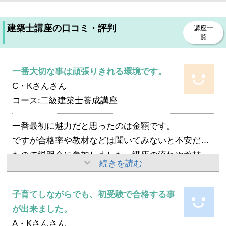
建築士講座の口コミ・評判
講座一
覧
一番大切な事は頑張りきれる環境です。
C・Kさんさん
コース:二級建築士養成講座
一番最初に魅力だと思ったのは金額です。
ですが合格率や教材などは聞いてみないと不安だっ
たので説明会に参加しました。講座の流れや教材、
結果を出す為には努力が必要だということを学びま
続きを読む
合格率、試験の内容など、こと詳しく説明していた
した。仕事をしながらの勉強は想像以上に大変でし
だき、こちらの質問に納得できるまで答えていただ
たが、先生方の熱意や、担当の方のフォローで、背
子育てしながらでも、初受験で合格する事
いので受講を決めました。
やらないといけないという状況があったので続けら
中を押されながら最後まで頑張る事が出来ました。
が出来ました。
れたと思います。自宅学習（宿題）は一人での学習
A・Kさんさん