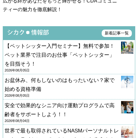
広がる絆があなたをもっと輝かせる！CDAコミュニ
講を通じて得られる「体験」そのものも価値がある
の中で、自分自身の価値観や人との関わり方を見つ
に向き合う姿勢や話を聴く姿勢が以前とは少し変わ
なかったと思います。
忙しさの中でも学び続けられた背景には、「一人で
ティーの魅力を徹底解説！
と考えていました。
め直す機会が多くあり、「学ぶ」というよりも「自
ったなと感じています。
頑張る」のではなく、「支えられながら進める」環
分が変わっていくプロセス」を体験している感覚に
しっかりと子どもとコミュニケーションを取れるよ
副業として取り組む中で新しい仲間との出会いもあ
境があったことが大きな支えとなっていました。
実は、受講を決める直前に別の資格試験の合格発表
近いものでした。特にキャリアドライブの講座で一
うになったことも、大きな変化のひとつです。
り、活動の幅が広がる可能性を強く感じています。
新着記事一覧
があり、「それに合格していたら国家資格キャリア
緒に学んだ方は、私が日常的には接することがない
キャリアコンサルタントの資格は、仕事の幅を広げ
コミュニティでは、「資格を取ったけど、その後ど
【ペットシッター入門セミナー】無料で参加！
コンサルタントの取得を目指そう」と考えていたた
環境の方が多く、会話やフィードバックの時間は印
るだけでなく、自分の在り方そのものを変えてくれ
うしよう」「キャリア支援をしたいけど、どうした
ペット業界で注目のお仕事「ペットシッター」
め、検討期間は実質2週間もありませんでした。ハ
象的でした。同じテーマを学んでいても、捉え方や
る学びだったと感じています。
らいいの？」というお悩みに対し、キャリア支援の
を目指そう！
ローワークでの手続きなども期日ギリギリだったの
関わり方が全く異なることに気づかされ、人を支援
場を提供できるように準備をしています。
2026年08月05日
ですが、当時は制度を十分に理解できていませんで
することの奥深さを実感することができました。
お盆休み、何もしないのはもったいない？家で
した。しかし、タイトなスケジュールの中でも手厚
「資格を取ったけれど、この先どう活動すればいい
始める資格準備
くサポートしていただけたのも、「キャリアドライ
合格という結果だけでなく、「人と向き合うとはど
かわからない」という相談を受ける中で、学びを“実
2026年08月05日
ブの講座」に決めた一因だったかもしれません。
ういうことか」を深く実感しながら進められたこと
践の場”に変える支援の必要性を感じています。今後
安全で効果的なシニア向け運動プログラムで高
が、この講座の大きな魅力だったと感じています。
は、資格取得後の実践支援やコミュニティ形成にも
齢者をサポートしよう！！
2026年08月04日
力を入れていきたいと考えています。
世界で最も取得されているNASMパーソナルトレ