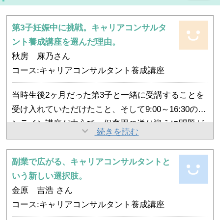
第3子妊娠中に挑戦。キャリアコンサルタ
ント養成講座を選んだ理由。
秋房 麻乃さん
コース:キャリアコンサルタント養成講座
当時生後2ヶ月だった第3子と一緒に受講することを
受け入れていただけたこと、そして9:00～16:30のオ
ンライン講座が中心で、保育園の送り迎えに問題が
キャリアコンサルタントの資格を取得後は、自動車
続きを読む
なかったことが大きなポイントでした。
学校部門で副管理者という立場を任せていただける
受講前は、乳児と受講することへ不安もありました
ことになりました。
副業で広がる、キャリアコンサルタントと
が、事務局や講師の方々の手厚いサポートや、同じ
受講当時は、保育園に通う子供が2人と生後2か月の
管理職になったことで、面談や相談を受けることが
いう新しい選択肢。
クラスの受講者の温かい対応に助けられ、無事に養
赤ちゃんを抱えながらの学びでした。講座中も赤ち
増え、キャリアコンサルタントの基本姿勢である
金原 吉浩 さん
成講座を修了することができました。
ゃんを抱っこしたまま参加することが多く、「迷惑
「傾聴」を意識する場面が多くありました。
コース:キャリアコンサルタント養成講座
また、少人数制であること、試験にも特化している
をかけてしまうかもしれない」「最後まで受講でき
これまでは、「こうあってほしい」、「こうしてほ