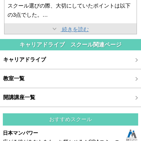
「試験対策講座」があることも魅力でした。養成講
るか」と不安がいっぱいでした。
スクール選びの際、大切にしていたポイントは以下
しい」という自分の思いから、「こうした方がい
座を比較すると大手のスクールに目が向きがちです
しかし、事務局や講師の方々が寄り添ってサポート
の3点でした。
い」と一方的に話を進めてしまうこともありまし
が、キャリアドライブの養成講座は、受講生一人ひ
くださり、またクラスの受講生の方々も受け入れて
た。しかし養成講座で学んだことで、まずは相手の
まず、「自己理解」を意識するようになったことは
とりに向き合ってくれる対応力があり、受講できて
続きを読む
くださいました。
・リモートと対面授業の両方があること
気持ちに寄り添うことが大事と意識できるようにな
とても大きな変化だと感じています。自分自身を定
良かったと感じています。
安心して受講を続けられたのは、講座全体の温かい
・重視していたは神奈川県内（通学しやすいエリ
りました。
キャリアドライブ スクール関連ページ
期的に振り返ることはもちろん、周囲の人を理解す
サポートや雰囲気があったからだと感じています。
ア）であること
まず、ハイブリッド（オンライン11回・対面2回）
その後、社内で新しい事業部が立ち上がる際に異動
るためのアプローチとして、相手の自己理解の程度
キャリアドライブ
・大手の体系的な運営ではなく、卒業後も関わり続
で受講できたのは、とてもよかったと思います。働
のお話をいただき、課長職を任せていただきまし
に合わせて接し方を変えるようになったことは、具
また、育児休暇中ということもあり、日々の生活は
けられそう
きながら受講をする日々だったので、もし全てが対
た。
体的に役立っていると感じています。
家庭中心で、社会との接点が少し遠くなっている感
教室一覧
面授業だったら、土曜日に丸1日学び、その前後に
新しい事業部の中では、地元の小中学校でキャリア
覚がありました。そんな中でこの講座は、学びの場
この条件の中で、「資格取得がゴールではなく、そ
移動時間がある生活を毎週繰り返すのは、負担が大
教育授業を行う機会もあり、キャリアコンサルタン
さらに、副業としてキャリア相談や養成講座のサポ
であると同時に、社会と再びつながる大切な時間に
の先をどう生きるか」まで伴走してくれそうだと感
開講講座一覧
きかっただろうなと思います。（週末に外出するこ
トとしての視点から、子どもたちのキャリア形成支
ートに携わるようになりました。現在は卒業生向け
もなっていました。講義やグループワークを通じて
じたのが理由です。
とで、うっかり毎週飲みに行ったりと誘惑も多かっ
援に携わることができたことは、とてもやりがいの
コミュニティ「キャリアウェイ」の運営にも携わら
他の受講生と関わることで、視野が広がり、「自分
特に、3点目の条件は強く意識していました。資格
たかもしれないですしね。笑）
ある経験でした。
おすすめスクール
せてもらい、資格取得後に、資格を活かして活動し
もまた社会の中で役割を持てる」という実感を少し
取得（合格）を目的とするなら、大手校も一つの選
また、資格の学びは仕事だけでなく、プライベート
たい方の支援も行っていきたいと考えています。資
ずつ取り戻していきました。
日本マンパワー
択肢だったかもしれません。しかし私は、講座の受
実際に受講してみると、毎回の講義やロールプレイ
でも役立っています。子どもとの関りの中で、子供
格を取得していなければ、このような活動はしてい