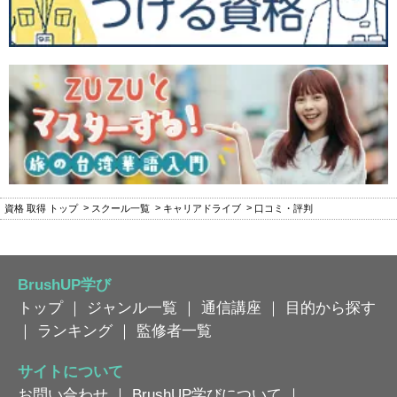
資格 取得 トップ
スクール一覧
キャリアドライブ
口コミ・評判
BrushUP学び
トップ
｜
ジャンル一覧
｜
通信講座
｜
目的から探す
｜
ランキング
｜
監修者一覧
サイトについて
お問い合わせ
｜
BrushUP学びについて
｜