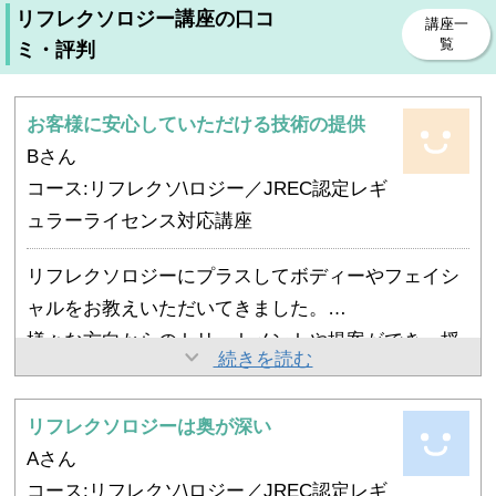
リフレクソロジー講座の口コ
講座一
覧
ミ・評判
お客様に安心していただける技術の提供
Bさん
コース:リフレクソ\ロジー／JREC認定レギ
ュラーライセンス対応講座
リフレクソロジーにプラスしてボディーやフェイシ
ャルをお教えいただいてきました。
様々な方向からのトリートメントや提案ができ、授
恵里先生のスクールで学べたことに心より感謝して
続きを読む
業のおかげで、なぜ？なぜ？の習慣ができ、そこで
おります！
得た知識によりクライアントに安心していただけた
これからも学びを止めず、精進してまいります！
リフレクソロジーは奥が深い
ということです。
先生、これからもどうぞよろしくお願いいたしま
Aさん
す！
コース:リフレクソ\ロジー／JREC認定レギ