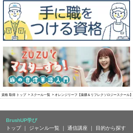
資格 取得 トップ
スクール一覧
オレンジリーフ【薬膳＆リフレクソロジースクール】
BrushUP学び
トップ
｜
ジャンル一覧
｜
通信講座
｜
目的から探す