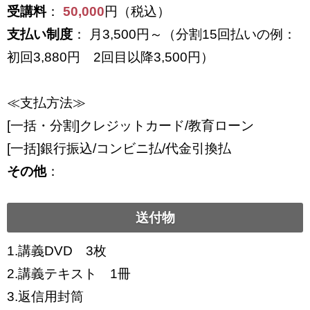
受講料
：
50,000
円（税込）
支払い制度
： 月3,500円～（分割15回払いの例：
初回3,880円 2回目以降3,500円）
≪支払方法≫
[一括・分割]クレジットカード/教育ローン
[一括]銀行振込/コンビニ払/代金引換払
その他
：
送付物
1.講義DVD 3枚
2.講義テキスト 1冊
3.返信用封筒