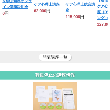
【通信
を学ぶ無料オンラ
ケア心理士講座
ケア心理士総合講
ケア心
イン講座説明会
座
62,000
円
座［DV
0
円
115,000
円
ングコ
127,00
開講講座一覧
募集停止の講座情報