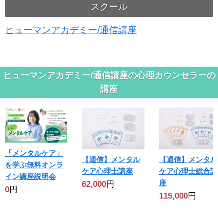
スクール
ヒューマンアカデミー/通信講座
ヒューマンアカデミー/通信講座の心理カウンセラーの
講座
「メンタルケア」
【通信】メンタル
【通信】メンタル
を学ぶ無料オンラ
ケア心理士講座
ケア心理士総合講
イン講座説明会
座
62,000
円
0
円
115,000
円