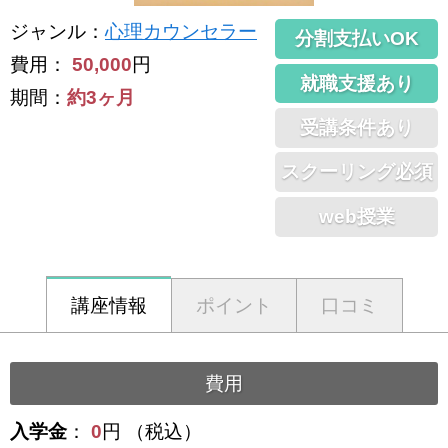
ジャンル
：
心理カウンセラー
分割支払いOK
費用：
50,000
円
就職支援あり
期間：
約3ヶ月
受講条件あり
スクーリング必須
web授業
講座情報
ポイント
口コミ
費用
入学金
：
0
円 （税込）