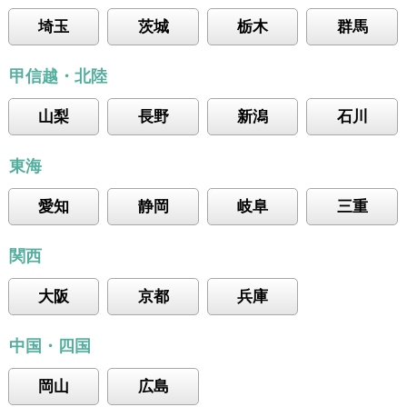
埼玉
茨城
栃木
群馬
甲信越・北陸
山梨
長野
新潟
石川
東海
愛知
静岡
岐阜
三重
関西
大阪
京都
兵庫
中国・四国
岡山
広島