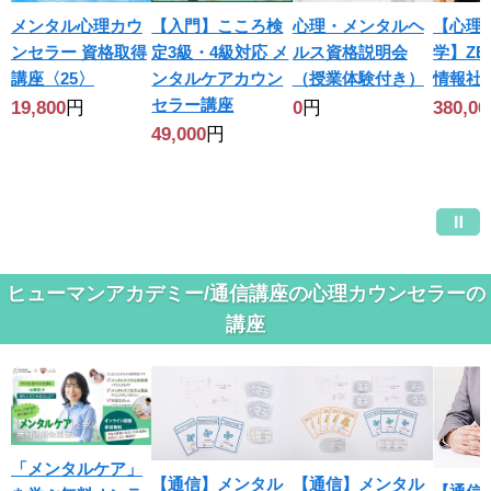
メンタル心理カウ
【入門】こころ検
心理・メンタルヘ
【心理
ンセラー 資格取得
定3級・4級対応 メ
ルス資格説明会
学】ZE
講座〈25〉
ンタルケアカウン
（授業体験付き）
情報社
セラー講座
19,800
円
0
円
380,00
49,000
円
ヒューマンアカデミー/通信講座の心理カウンセラーの
講座
「メンタルケア」
【通信】メンタル
【通信】メンタル