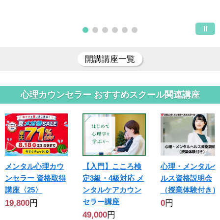
開講講座一覧
心理カウンセラー おすすめスクール関連講座
メンタル心理カウ
【入門】こころ検
心理・メンタルヘ
ンセラー 資格取得
定3級・4級対応 メ
ルス資格説明会
講座〈25〉
ンタルケアカウン
（授業体験付き）
セラー講座
19,800
円
0
円
49,000
円