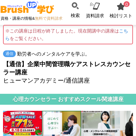
0
検索
資料請求
検討リスト
資格・講座の情報&
無料で資料請求
※この講座は日程が終了しました。現在開講中の講座は
こち
ら
をご覧ください。
勤労者へのメンタルケアを学ぶ。
通信
【通信】企業中間管理職ケアストレスカウンセ
ラー講座
ヒューマンアカデミー/通信講座
心理カウンセラー おすすめスクール関連講座