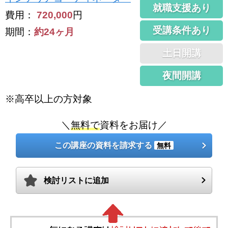
就職支援あり
費用：
720,000
円
受講条件あり
期間：
約24ヶ月
土日開講
夜間開講
※高卒以上の方対象
＼
無料で
資料をお届け／
この講座の資料を請求する
無料
検討リストに追加