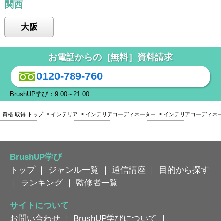
関西
大阪
お電話からの［無料］資料請求
0120-789-760
BrushUP学び：9:00～21:00
資格 取得 トップ
インテリア
インテリアコーディネーター
インテリアコーディネ
BrushUP学び
トップ
｜
ジャンル一覧
｜
通信講座
｜
目的から探す
｜
ランキング
｜
監修者一覧
サイトについて
お問い合わせ
｜
BrushUP学びについて
｜