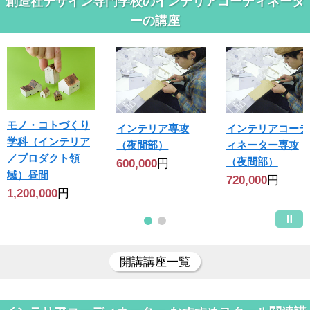
創造社デザイン専門学校のインテリアコーディネータ
ーの講座
モノ・コトづくり
インテリア専攻
インテリアコーデ
学科（インテリア
（夜間部）
ィネーター専攻
／プロダクト領
（夜間部）
600,000
円
域）昼間
720,000
円
1,200,000
円
開講講座一覧