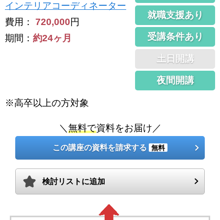
インテリアコーディネーター
就職支援あり
費用：
720,000
円
受講条件あり
期間：
約24ヶ月
土日開講
夜間開講
※高卒以上の方対象
＼
無料で
資料をお届け／
この講座の資料を請求する
無料
検討リストに追加