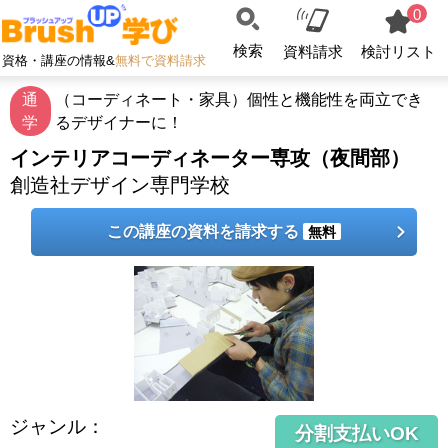
0
検索
資料請求
検討リスト
資格・講座の情報&
無料で資料請求
通
（コーディネート・家具）個性と機能性を両立でき
学
るデザイナーに！
インテリアコーディネーター専攻（夜間部）
創造社デザイン専門学校
この講座の資料を請求する
無料
ジャンル
：
分割支払いOK