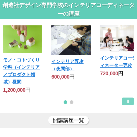
創造社デザイン専門学校のインテリアコーディネータ
ーの講座
インテリアコーデ
モノ・コトづくり
インテリア専攻
ィネーター専攻
学科（インテリア
（夜間部）
720,000
円
／プロダクト領
600,000
円
域）昼間
1,200,000
円
開講講座一覧