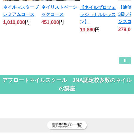
ネイルマスタープ
ネイリストベーシ
【通信
【ネイルプロフェ
レミアムコース
ックコース
3級／
ッショナルレッス
ンスコ
ン】
1,010,000
円
451,000
円
279,00
13,860
円
アフロートネイルスクール JNA認定校多数のネイル
の講座
開講講座一覧