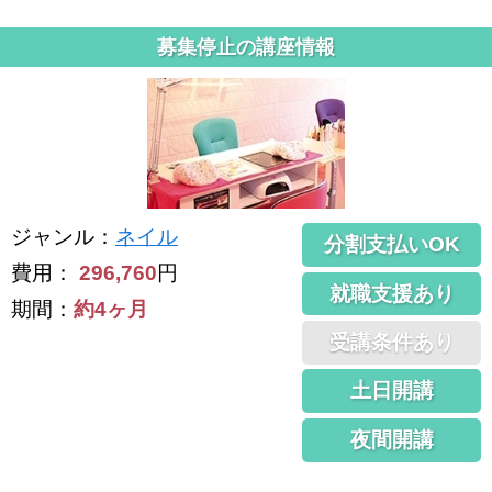
募集停止の講座情報
ジャンル
：
ネイル
分割支払いOK
費用：
296,760
円
就職支援あり
期間：
約4ヶ月
受講条件あり
土日開講
夜間開講