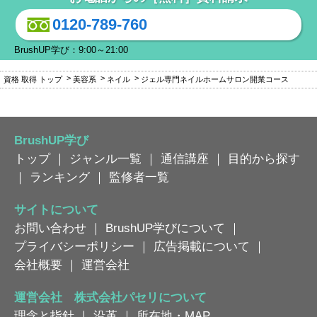
0120-789-760
BrushUP学び：9:00～21:00
資格 取得 トップ
美容系
ネイル
ジェル専門ネイルホームサロン開業コース
BrushUP学び
トップ
｜
ジャンル一覧
｜
通信講座
｜
目的から探す
｜
ランキング
｜
監修者一覧
サイトについて
お問い合わせ
｜
BrushUP学びについて
｜
プライバシーポリシー
｜
広告掲載について
｜
会社概要
｜
運営会社
運営会社 株式会社パセリについて
理念と指針
｜
沿革
｜
所在地・MAP