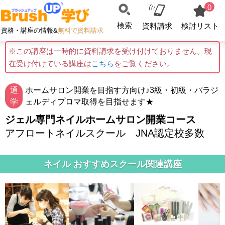
0
検索
資料請求
検討リスト
資格・講座の情報&
無料で資料請求
※この講座は一時的に資料請求を受け付けておりません。現
在受け付けている講座は
こちら
をご覧ください。
通
ホームサロン開業を目指す方向け♪3級・初級・パラジ
学
ェルディプロマ取得を目指せます★
ジェル専門ネイルホームサロン開業コース
アフロートネイルスクール JNA認定校多数
ネイル おすすめスクール関連講座