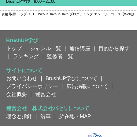
BrushUP学び：9:00～21:00
資格 取得 トップ
IT・Web
Java
Java プログラミング エントリーコース【Web割
BrushUP学び
トップ
｜
ジャンル一覧
｜
通信講座
｜
目的から探す
｜
ランキング
｜
監修者一覧
サイトについて
お問い合わせ
｜
BrushUP学びについて
｜
プライバシーポリシー
｜
広告掲載について
｜
会社概要
｜
運営会社
運営会社 株式会社パセリについて
理念と指針
｜
沿革
｜
所在地・MAP