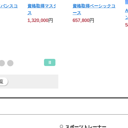
ドバンスコ
資格取得マスターコー
資格取得ベーシックコ
[最短2ヶ月]資格取得ベ
ス
ース
ーシックコース[柏駅
から徒歩5分]
1,320,000
円
657,800
円
5
657,800
円
覧
スポーツトレーナー