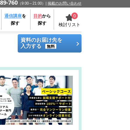
89-760
（9:00～21:00）
掲載のお問い合わせ
0
通信講座
を
目的
から
探す
探す
検討リスト
資料のお届け先を
入力する
無料