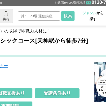
0120-7
お電話からの資料請求
可能
ジャンル
から
探す
共有
PT）の取得で即戦力人材に！
ーシックコース[天神駅から徒歩7分]
ナー
就職支援あり
受講条件あり