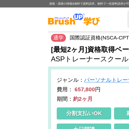
資格・講座の情報&無料で資料請求。無料で一括資料請求が
通学
国際認証資格(NSCA-C
[最短2ヶ月]資格取得ベ
ASPトレーナースクール
ジャンル
：
パーソナルトレー
費用：
657,800
円
期間：
約2ヶ月
分割支払いOK