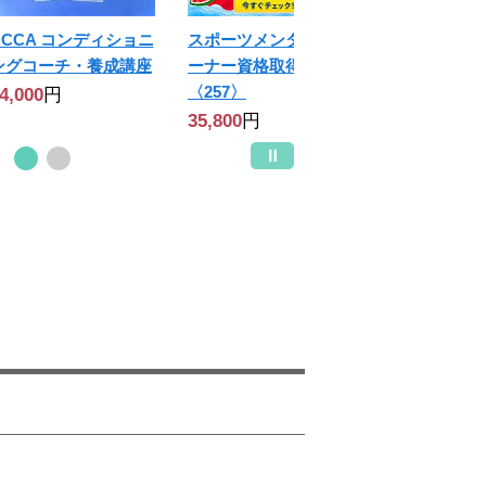
ACCA コンディショニ
スポーツメンタルトレ
ングコーチ・養成講座
ーナー資格取得講座
〈257〉
4,000
円
[最短2ヶ月]資格取得ベ
【最短2ヶ月】資格取
【最短2
35,800
円
ーシックコース[大宮
得ベーシックコース
得ベーシ
駅西口から徒歩3分]
【栄駅から徒歩4分】
【心斎橋
分】
657,800
円
657,800
円
657,800