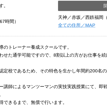
す。
天神／赤坂／西鉄福岡
67時間）
全ての住所／MAP
導のトレーナー養成スクールです。
わせた通学可能ですので、8割以上の方がお仕事を続
認定校であるため、その特色を生かし年間約200名
ー講師によるマンツーマンの実技実践授業にて、即
。
得できるまで、無償で行います。