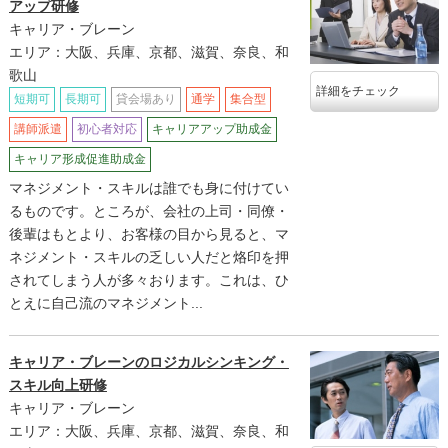
アップ研修
キャリア・ブレーン
エリア：大阪、兵庫、京都、滋賀、奈良、和
歌山
詳細をチェック
短期可
長期可
貸会場あり
通学
集合型
講師派遣
初心者対応
キャリアアップ助成金
キャリア形成促進助成金
マネジメント・スキルは誰でも身に付けてい
るものです。ところが、会社の上司・同僚・
後輩はもとより、お客様の目から見ると、マ
ネジメント・スキルの乏しい人だと烙印を押
されてしまう人が多々おります。これは、ひ
とえに自己流のマネジメント...
キャリア・ブレーンのロジカルシンキング・
スキル向上研修
キャリア・ブレーン
エリア：大阪、兵庫、京都、滋賀、奈良、和