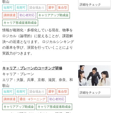
歌山
詳細をチェック
短期可
長期可
貸会場あり
通学
集合型
講師派遣
初心者対応
キャリアアップ助成金
キャリア形成促進助成金
情報が複雑化・多様化している現在、物事を
ロジカル（論理的）に捉えることが、課題解
決への近道となります。 ロジカルシンキング
の基本を学び、演習を行っていくことにより
実践力がつきます。
キャリア・ブレーンのコーチング研修
キャリア・ブレーン
エリア：大阪、兵庫、京都、滋賀、奈良、和
歌山
短期可
長期可
貸会場あり
通学
集合型
詳細をチェック
講師派遣
通信・eラーニング
初心者対応
キャリアアップ助成金
キャリア形成促進助成金