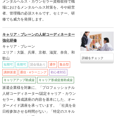
メンタルヘルス・カウンセラー資格取得で職
場におけるメンタルヘルス対策を。今や経営
者、管理職の必須スキルです。セミナー、研
修でも威力を発揮します。
キャリア・ブレーンの人材コーディネーター
強化研修
キャリア・ブレーン
エリア：大阪、兵庫、京都、滋賀、奈良、和
歌山
詳細をチェック
短期可
長期可
貸会場あり
通学
集合型
講師派遣
通信・eラーニング
初心者対応
キャリアアップ助成金
キャリア形成促進助成金
派遣企業様を対象に、「プロフェッショナル
人材コーディネーター/認定キャリア・カウン
セラー」養成講座の内容を基本にした、オー
ダーメイド講座を承っています。 「社員を全
日程参加させる時間がない」「特定のスキル