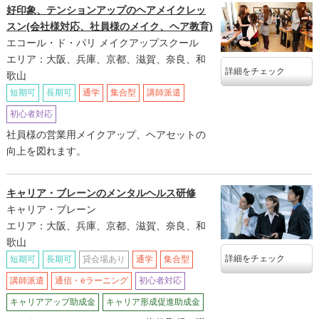
好印象、テンションアップのヘアメイクレッ
スン(会社様対応、社員様のメイク、ヘア教育)
エコール・ド・パリ メイクアップスクール
エリア：大阪、兵庫、京都、滋賀、奈良、和
詳細をチェック
歌山
短期可
長期可
通学
集合型
講師派遣
初心者対応
社員様の営業用メイクアップ、ヘアセットの
向上を図れます。
キャリア・ブレーンのメンタルヘルス研修
キャリア・ブレーン
エリア：大阪、兵庫、京都、滋賀、奈良、和
歌山
詳細をチェック
短期可
長期可
貸会場あり
通学
集合型
講師派遣
通信・eラーニング
初心者対応
キャリアアップ助成金
キャリア形成促進助成金