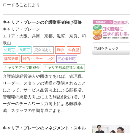
ローすることにより、...
キャリア・ブレーンの介護従事者向け研修
キャリア・ブレーン
エリア：大阪、兵庫、京都、滋賀、奈良、和
歌山
詳細をチェック
短期可
長期可
貸会場あり
通学
集合型
講師派遣
通信・eラーニング
初心者対応
キャリアアップ助成金
キャリア形成促進助成金
介護施設経営法人や団体であれば、管理職、
リーダー、スタッフの皆様が受講されること
によって、サービス品質向上による顧客増、
管理職の統括力向上による利益創出力増、リ
ーダーのチームワーク力向上による離職率
減、スタッフの早期育成による...
キャリア・ブレーンのマネジメント・スキル