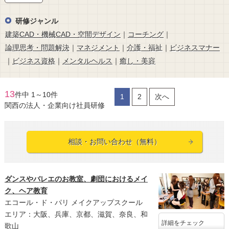
研修ジャンル
建築CAD・機械CAD・空間デザイン
｜
コーチング
｜
論理思考・問題解決
｜
マネジメント
｜
介護・福祉
｜
ビジネスマナー
｜
ビジネス資格
｜
メンタルヘルス
｜
癒し・美容
13
件中 1～10件
1
2
次へ
関西の法人・企業向け社員研修
相談・お問い合わせ（無料）
ダンスやバレエのお教室、劇団におけるメイ
ク、ヘア教育
エコール・ド・パリ メイクアップスクール
エリア：大阪、兵庫、京都、滋賀、奈良、和
詳細をチェック
歌山