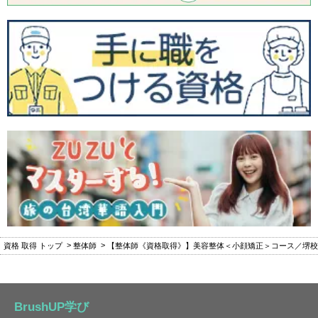
資格 取得 トップ
整体師
【整体師《資格取得》】美容整体＜小顔矯正＞コース／堺校
BrushUP学び