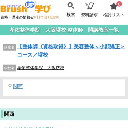
0
検索
資料請求
検討リスト
資格・講座の情報&
無料で資料請求
孝佑整体学院 大阪堺校 整体師 開講教室一覧
【整体師《資格取得》】美容整体＜小顔矯正＞
講座名
コース／堺校
孝佑整体学院 大阪堺校
学校名
関西
関西