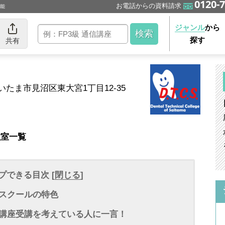
0120-7
お電話からの資料請求
可能
ジャンル
から
探す
共有
県さいたま市見沼区東大宮1丁目12-35
教室一覧
プできる目次 [
閉じる
]
スクールの特色
講座受講を考えている人に一言！