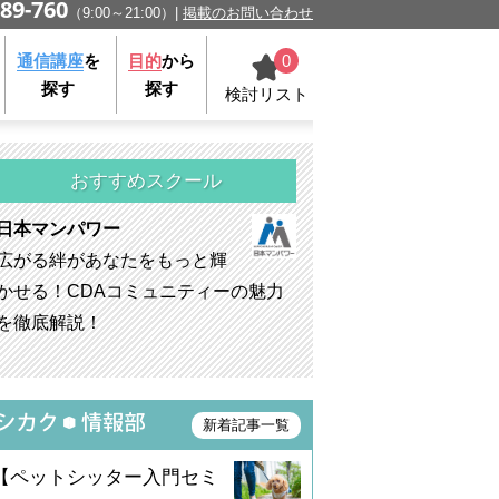
89-760
（9:00～21:00）
掲載のお問い合わせ
0
通信講座
を
目的
から
探す
探す
検討リスト
おすすめスクール
日本マンパワー
広がる絆があなたをもっと輝
かせる！CDAコミュニティーの魅力
を徹底解説！
新着記事一覧
【ペットシッター入門セミ