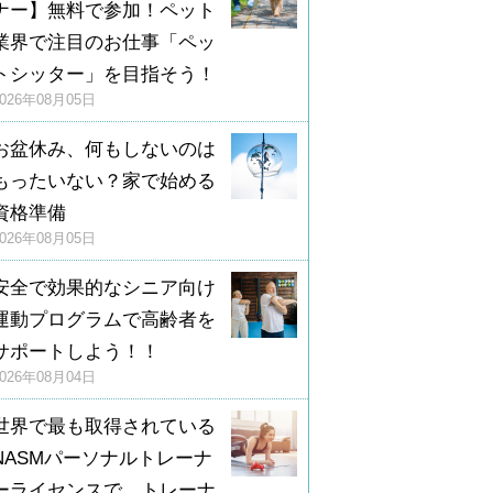
ナー】無料で参加！ペット
業界で注目のお仕事「ペッ
トシッター」を目指そう！
2026年08月05日
お盆休み、何もしないのは
もったいない？家で始める
資格準備
2026年08月05日
安全で効果的なシニア向け
運動プログラムで高齢者を
サポートしよう！！
2026年08月04日
世界で最も取得されている
NASMパーソナルトレーナ
ーライセンスで、トレーナ