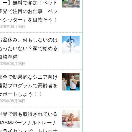
ナー】無料で参加！ペット
業界で注目のお仕事「ペッ
トシッター」を目指そう！
2026年08月05日
お盆休み、何もしないのは
もったいない？家で始める
資格準備
2026年08月05日
安全で効果的なシニア向け
運動プログラムで高齢者を
サポートしよう！！
2026年08月04日
世界で最も取得されている
NASMパーソナルトレーナ
ーライセンスで、トレーナ