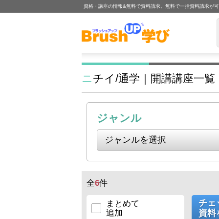
資格・講座の情報&無料で資料請求。無料で一括資料請求が
ニチイ/通学｜開講講座一覧
ジャンル
全
6
件
チェ
まとめて
追加
資料