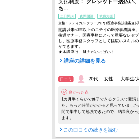
支払制度：
クレジット一括払い、
ち...
土日開講
夜間開講
就職支援
資格：メディカル クラーク(R) (医療事務技能審査試
開講以来50年以上のニチイの医療事務講座
接遇マナー、医療事務にとって重要なレセプ
し、医療事務スタッフとして幅広いスキルの
ができます。
★本講座は、魅力がいっぱい！
・全国約300教室！クラス設定も豊富で、
講座の詳細を見る
学習サポートも！
・解説動画の視聴やWEBで閲覧できる教
・一人ひとりに丁寧な就職サポート実施！
20代 女性 大学生/
口コミ
さあ、具体的に紹介します。
【ポイント１】通いやすく、続けやすい！
良かった点
●教室は全国に約300ヵ所
1カ月半くらいで修了できるクラスで受講
全国に多数展開する ...
た。もっと時間がかかると思っていました
間で集中して勉強できたので、結果良かっ
ます。
この口コミの続きを読む