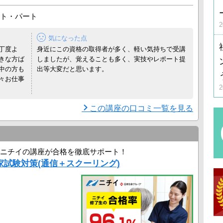
ト・パート
を活かした講座
気になった点
展開するとともに、
丁度よ
身近にこの資格の取得者が多く、軽い気持ちで受講
ビス ...
きな方ば
しましたが、覚えることも多く、実技やレポート提
中の方も
出等大変だと思います。
々お仕事
この講座の口コミ一覧を見る
ニチイの講座が合格を徹底サポート！
家試験対策(通信＋スクーリング)