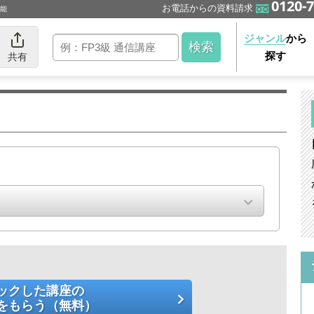
0120-7
お電話からの資料請求
可能
ジャンル
から
探す
共有
ックした講座の
をもらう（無料）