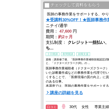
チェックして資料をもらう
医師の事務作業をサポートする、やり
★受講料30%OFF！★医師事務作
ニチイ/通学
費用：
47,600
円
期間：
約2ヶ月
支払制度：
クレジット一括払い、
ち...
土日開講
夜間開講
就職支援
資格：講座修了後、「医師事務作業補助技能認定試
と、「ドクターズクラーク(R)」の ...
医師事務作業補助者（ドクターズクラーク）
いた診断書作成などの事務作業を代理で行い
くすることで、「医療現場の質の向上」に貢
のある仕事。
本講座では、医師の事務作業をサポートする
識・スキルを学びます。
講座の詳細を見る
★本講座のメリットはこちら！
・全国に多数教室あり！重要ポイントは講
でしっかり学習！
30代 女性 専業主婦
口コミ
・WEB動画も視聴でき学習効率アップ！