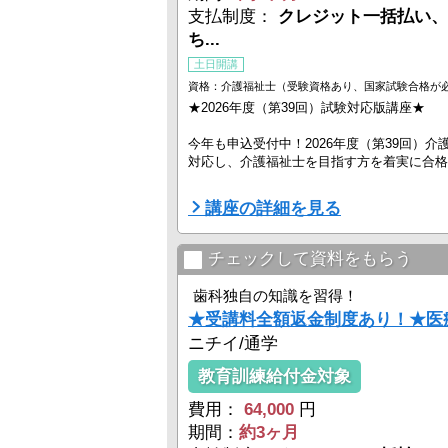
支払制度：
クレジット一括払い、
ち...
土日開講
資格：介護福祉士（受験資格あり、国家試験合格が
★2026年度（第39回）試験対応版講座★
今年も申込受付中！2026年度（第39回）
対応し、介護福祉士を目指す方を着実に合格
ニチイの講座は、学びやすいカリキュラムと
講座の詳細を見る
で、あなたの介護福祉士国家資格合格をバッ
・合格率も高い！介護事業者ニチイの実績
・本試験の予行演習！「全国統一模試」付
チェックして資料をもらう
・最短2ヵ月程度の効率的学習が可能！
・フルセット教材や学習サポートも充実
歯科独自の知識を習得！
・スクーリングではベテラン講師が要点を直 
★受講料全額返金制度あり！★医療
ニチイ/通学
教育訓練給付金対象
費用：
64,000
円
期間：
約3ヶ月