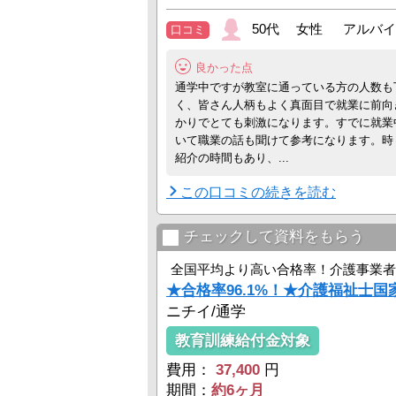
さあ、具体的に紹介します。
50代 女性 アルバイ
口コミ
★ニチイのここがおススメ★
≪学びやすい！≫
●現場を持つ強み！介護事業者としての実績
良かった点
ニチイは、50年以上にわたって教育事業を
通学中ですが教室に通っている方の人数も
在宅系から、居住系、保険外まで幅広い介護サー
く、皆さん人柄もよく真面目で就業に前向
かりでとても刺激になります。すでに就業
いて職業の話も聞けて参考になります。時
紹介の時間もあり、...
この口コミの続きを読む
チェックして資料をもらう
全国平均より高い合格率！介護事業者
★合格率96.1%！★介護福祉士国
ニチイ/通学
教育訓練給付金対象
費用：
37,400
円
期間：
約6ヶ月