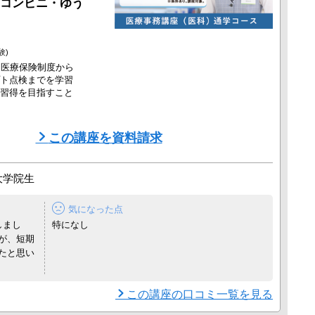
コンビニ・ゆう
験)
。医療保険制度から
ト点検までを学習
習得を目指すこと
振替、延長など無料
この講座を資料請求
材も！
大学院生
気になった点
しまし
特になし
が、短期
たと思い
この講座の口コミ一覧を見る