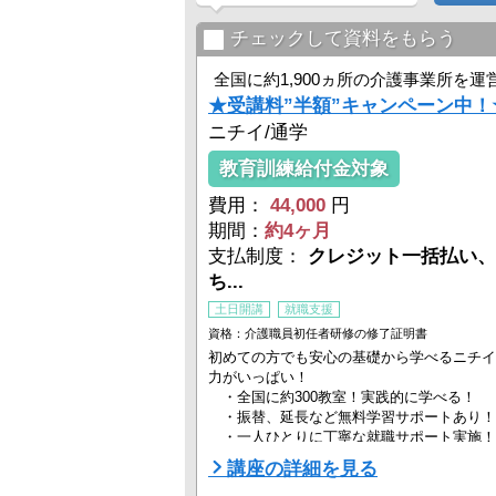
チェックして資料をもらう
全国に約1,900ヵ所の介護事業所を運
★受講料”半額”キャンペーン中
ニチイ/通学
教育訓練給付金対象
費用：
44,000
円
期間：
約4ヶ月
支払制度：
クレジット一括払い、
ち...
土日開講
就職支援
資格：介護職員初任者研修の修了証明書
初めての方でも安心の基礎から学べるニチイ
力がいっぱい！
・全国に約300教室！実践的に学べる！
・振替、延長など無料学習サポートあり！
・一人ひとりに丁寧な就職サポート実施！
・修了後、ニチイに就職すると受講料全額
講座の詳細を見る
ク！