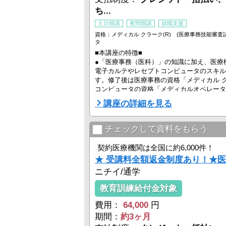
ち...
土日開講
夜間開講
就職支援
資格：メディカル クラーク(R) (医療事務技能審査
タ
■本講座の特徴■
●「医療事務（医科）」の知識に加え、医療
電子カルテやレセプトコンピュータのスキル
す。修了後は医療事務の資格「メディカル 
コンピュータの資格「メディカルオペレータ
目指せます。
講座の詳細を見る
●IT化が進む医療機関で医療事務技能と医事
ータ操作能力の両方を兼ね備えたスペシャリ
チェックして資料をもらう
ります。補講制度もあるので、コンピュータ
て学べます！
契約医療機関は全国に約6,000件！
★ 受講料全額返金制度あり！★医
●医療事務では、医療保険制度から、レセプト点
ニチイ/通学
教育訓練給付金対象
費用：
64,000
円
期間：
約3ヶ月