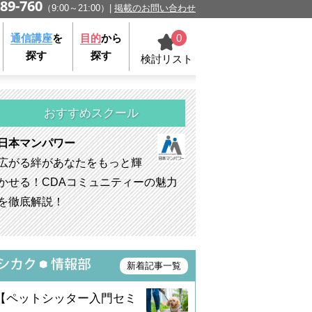
89-760
（9:00～21:00）
掲載のお問い合わせ
0
通信講座
を
目的
から
探す
探す
検討リスト
おすすめスクール
日本マンパワー
広がる絆があなたをもっと輝
かせる！CDAコミュニティーの魅力
を徹底解説！
新着記事一覧
【ペットシッター入門セミ