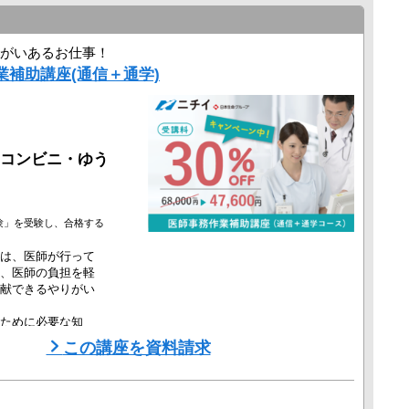
がいあるお仕事！
業補助講座(通信＋通学)
コンビニ・ゆう
験」を受験し、合格する
は、医師が行って
、医師の負担を軽
献できるやりがい
ために必要な知
この講座を資料請求
師からの直接指導
編入、休学など無料