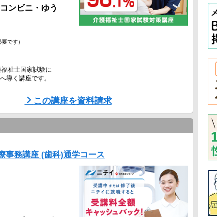
コンビニ・ゆう
必要です）
介護福祉士国家試験に
へ導く講座です。
充実のサポート
この講座を資料請求
クアップします！
ある講座
き
...
事務講座 (歯科)通学コース