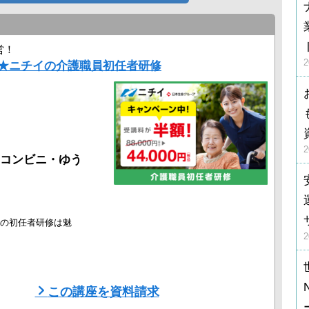
営！
！★ニチイの介護職員初任者研修
コンビニ・ゆう
の初任者研修は魅
キャッシュバッ
この講座を資料請求