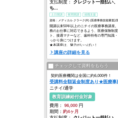
支払制度：
クレジット一括払い、
ち...
土日開講
夜間開講
就職支援
資格：メディカル クラーク(R) (医療事務技能審査試
開講以来50年以上のニチイの医療事務講座
務のお仕事に対応できるよう、医療保険制度
ト、接遇マナーなど、歯科特有の専門知識・
っかり身につけます。
★本講座は、魅力がいっぱい！
・教室は全国に多数！振替、延長など無料
講座の詳細を見る
・WEBで閲覧できる教材や、質問サポー
・就職サポートも実施！
さあ、具体的に紹介します。
チェックして資料をもらう
【ポイント１】通いやすく、続けやすい！
契約医療機関は全国に約6,000件！
●教室は全国に多数あり
受講料全額返金制度あり★医療事
全国に多数展開する教室の多くは駅の近くにあり
ニチイ/通学
教育訓練給付金対象
費用：
96,000
円
期間：
約4ヶ月
支払制度：
クレジット一括払い、