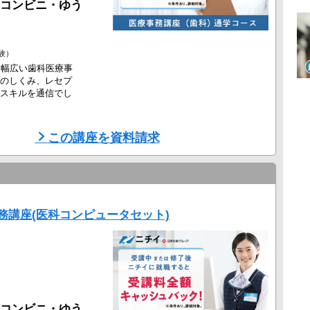
コンビニ・ゆう
験）
。幅広い歯科医療事
のしくみ、レセプ
スキルを通信でし
学習サポートも！
この講座を資料請求
ト機能も！
務講座(医科コンピュータセット)
、 ...
コンビニ・ゆう