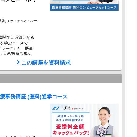
試験) メディカルオペレー
機関では必須となる
を学ぶコースで
クラーク」と、医事
」のW資格取得を
この講座を資料請求
システムのコンピュ
ストは即戦力とな
初心者でも安心し
療事務講座 (医科)通学コース
検、接 ...