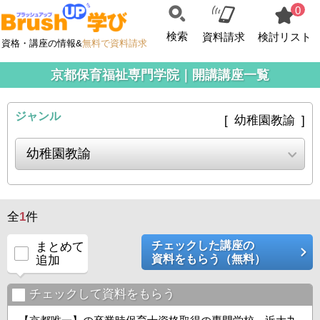
0
検索
資料請求
検討リスト
資格・講座の情報&
無料で資料請求
京都保育福祉専門学院｜開講講座一覧
ジャンル
[ 幼稚園教諭 ]
全
1
件
チェックした講座の
まとめて
資料をもらう（無料）
追加
チェックして資料をもらう