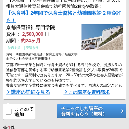
【京都唯一】の卒業時保育士資格取得の専門学校。近大九
州短大通信教育部併修で幼稚園教諭2種をW取得！
【保育科】2年間で保育士資格と幼稚園教諭２種免許
も！
京都保育福祉専門学院
費用：
2,500,000
円
期間：
約24ヶ月
就職支援
受講条件
資格：幼稚園教諭2種免許／保育士資格／短期大学
士学位／社会福祉主事任用資格
京都で唯一卒業と同時に保育士資格が取れる専門学校で、提携大学の
通信教育部を併修する事で幼稚園教諭2種免許もダブル取得が2年間で
可能です！昼間制ではありますが、20～50代の大卒や社会人経験者が
毎年約30%入学しているのも特徴です。
豊富な実習で卒業後に役立つ実践力を学べます。同法人の認定こども
園での授業は見学でも実習でもない新しい養成スタイルです。
講座の詳細を見る
この講座を資料請求
※併修により短期大学士学位や社会福祉主事任用資格も取得が可能で
す。
チェックした講座の
まとめて
資料をもらう（無料）
追加
全
1
件