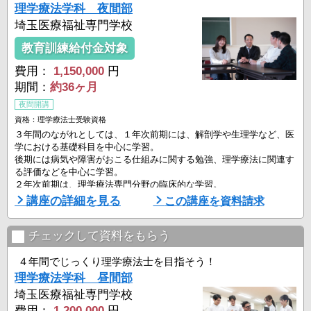
理学療法学科 夜間部
埼玉医療福祉専門学校
教育訓練給付金対象
費用：
1,150,000
円
期間：
約36ヶ月
夜間開講
資格：理学療法士受験資格
３年間のながれとしては、１年次前期には、解剖学や生理学など、医
学における基礎科目を中心に学習。
後期には病気や障害がおこる仕組みに関する勉強、理学療法に関連す
る評価などを中心に学習。
２年次前期は、理学療法専門分野の臨床的な学習。
後期に行われる長期実習に向けての客観的臨床能力試験（オスキー：
講座の詳細を見る
この講座を資料請求
OSCE）も控える。
知識を備えたうえでの実技の試験を行い、自信を持って実習に向かえ
るかどうかを確認。
チェックして資料をもらう
３年次前期は最後の長期実習を行い、現場での経験を重ねる。手厚い
国家試験対策も始まる。
４年間でじっくり理学療法士を目指そう！
理学療法学科 昼間部
夜間部では、リ ...
埼玉医療福祉専門学校
費用：
1,200,000
円