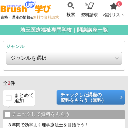
0
検索
資料請求
検討リスト
資格・講座の情報&
無料で資料請求
埼玉医療福祉専門学校｜開講講座一覧
ジャンル
全
2
件
チェックした講座の
まとめて
資料をもらう（無料）
追加
チェックして資料をもらう
３年間で効率よく理学療法士を目指そう！