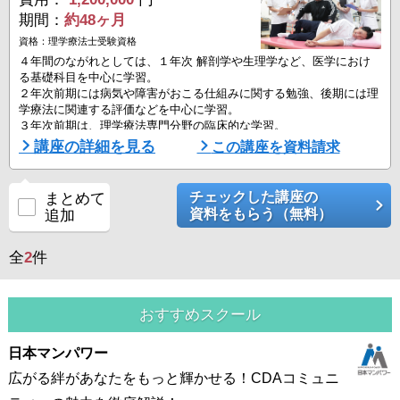
期間：
約48ヶ月
資格：理学療法士受験資格
４年間のながれとしては、１年次 解剖学や生理学など、医学におけ
る基礎科目を中心に学習。
２年次前期には病気や障害がおこる仕組みに関する勉強、後期には理
学療法に関連する評価などを中心に学習。
３年次前期は、理学療法専門分野の臨床的な学習。
後期に行われる長期実習に向けての客観的臨床能力試験（オスキー：
講座の詳細を見る
この講座を資料請求
OSCE）も控える。
知識を備えたうえでの実技の試験を行い、自信を持って実習に向かえ
るかどうかを確認。
チェックした講座の
まとめて
４年次前期は最後の長期実習を行い、現場での経験を重ねる。手厚い
資料をもらう（無料）
追加
国家試験対策も始まる。
全
2
件
おすすめスクール
日本マンパワー
広がる絆があなたをもっと輝かせる！CDAコミュニ