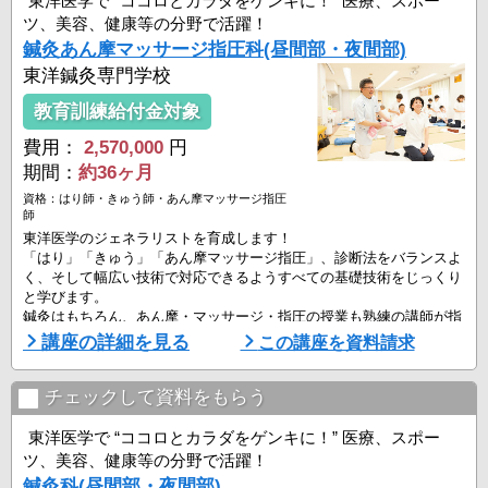
東洋医学で “ココロとカラダをゲンキに！” 医療、スポー
ツ、美容、健康等の分野で活躍！
鍼灸あん摩マッサージ指圧科(昼間部・夜間部)
東洋鍼灸専門学校
教育訓練給付金対象
費用：
2,570,000
円
期間：
約36ヶ月
資格：はり師・きゅう師・あん摩マッサージ指圧
師
東洋医学のジェネラリストを育成します！
「はり」「きゅう」「あん摩マッサージ指圧」、診断法をバランスよ
く、そして幅広い技術で対応できるようすべての基礎技術をじっくり
と学びます。
鍼灸はもちろん、あん摩・マッサージ・指圧の授業も熟練の講師が指
導します。
講座の詳細を見る
この講座を資料請求
チェックして資料をもらう
東洋医学で “ココロとカラダをゲンキに！” 医療、スポー
ツ、美容、健康等の分野で活躍！
鍼灸科(昼間部・夜間部)