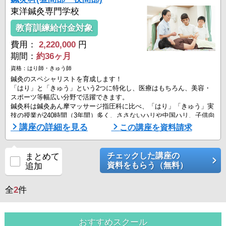
東洋鍼灸専門学校
教育訓練給付金対象
費用：
2,220,000
円
期間：
約36ヶ月
資格：はり師・きゅう師
鍼灸のスペシャリストを育成します！
「はり」と「きゅう」という2つに特化し、医療はもちろん、美容・
スポーツ等幅広い分野で活躍できます。
鍼灸科は鍼灸あん摩マッサージ指圧科に比べ、「はり」「きゅう」実
技の授業が240時間（3年間）多く、ささないハリや中国ハリ、子供向
け治療等多彩な鍼灸が学べます。
講座の詳細を見る
この講座を資料請求
臨床経験豊富な講師陣の卓越した技が学べます。
チェックした講座の
まとめて
資料をもらう（無料）
追加
全
2
件
おすすめスクール