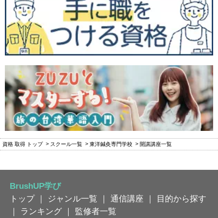
資格 取得 トップ
スクール一覧
東洋鍼灸専門学校
開講講座一覧
BrushUP学び
トップ
｜
ジャンル一覧
｜
通信講座
｜
目的から探す
｜
ランキング
｜
監修者一覧