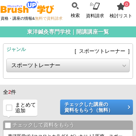
0
検索
資料請求
検討リスト
資格・講座の情報&
無料で資料請求
東洋鍼灸専門学校｜開講講座一覧
ジャンル
[ スポーツトレーナー ]
全
2
件
チェックした講座の
まとめて
資料をもらう（無料）
追加
チェックして資料をもらう