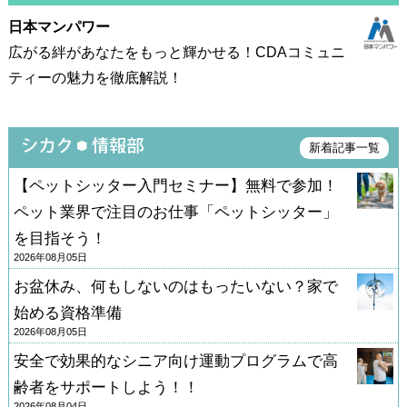
・からだとこころの理解
・介護 ...
日本マンパワー
広がる絆があなたをもっと輝かせる！CDAコミュニ
ティーの魅力を徹底解説！
新着記事一覧
【ペットシッター入門セミナー】無料で参加！
ペット業界で注目のお仕事「ペットシッター」
を目指そう！
2026年08月05日
お盆休み、何もしないのはもったいない？家で
始める資格準備
2026年08月05日
安全で効果的なシニア向け運動プログラムで高
齢者をサポートしよう！！
2026年08月04日