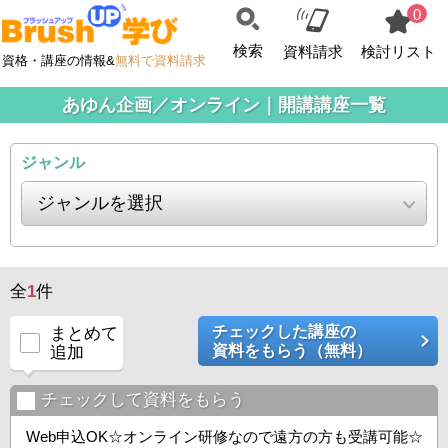
0
検索
資料請求
検討リスト
資格・講座の情報&
無料で資料請求
あゆん企画／オンライン｜開講講座一覧
ジャンル
全
1
件
チェックした講座の
まとめて
資料をもらう（無料）
追加
チェックして資料をもらう
Web申込OK☆オンライン研修なので遠方の方も受講可能☆