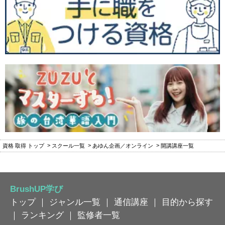
資格 取得 トップ
スクール一覧
あゆん企画／オンライン
開講講座一覧
BrushUP学び
トップ
｜
ジャンル一覧
｜
通信講座
｜
目的から探す
｜
ランキング
｜
監修者一覧