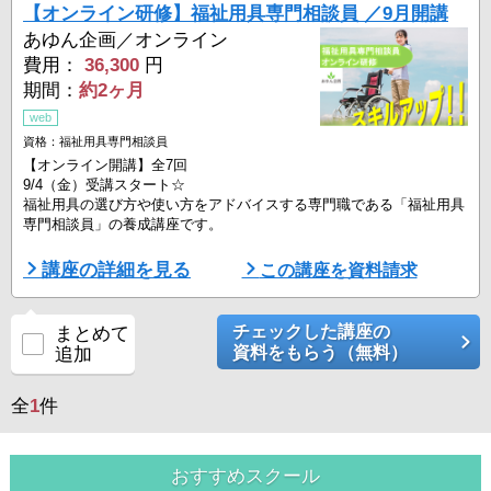
【オンライン研修】福祉用具専門相談員 ／9月開講
あゆん企画／オンライン
費用：
36,300
円
期間：
約2ヶ月
web
資格：福祉用具専門相談員
【オンライン開講】全7回
9/4（金）受講スタート☆
福祉用具の選び方や使い方をアドバイスする専門職である「福祉用具
専門相談員」の養成講座です。
【受講日時】
講座の詳細を見る
この講座を資料請求
■9月クラス
9/4（金）、9/7（月）、9/11（金）、9/14（月）、9/18（金）、9/25
（金）、9/28（月）
チェックした講座の
まとめて
資料をもらう（無料）
追加
9:00～18:00
※日程により終了時間が異なる場合がございます。
全
1
件
【講座内容】
・福祉祉用具の役割
・福祉用具専門相談員の役割と職業論理
おすすめスクール
・介護保険制度等の考え方と仕組み