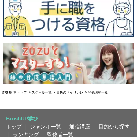
資格 取得 トップ
スクール一覧
資格のキャリカレ
開講講座一覧
BrushUP学び
トップ
｜
ジャンル一覧
｜
通信講座
｜
目的から探す
｜
ランキング
｜
監修者一覧