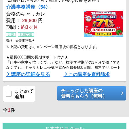
知識ゼロから3ヶ月で現場で必要な技能を習得！
介護事務講座〈54〉
資格のキャリカレ
費用：
29,800
円
期間：
約3ヶ月
分割
就職支援
資格：介護事務資格
※上記の費用はキャンペーン適用後の価格となります。
★最長800日間の長期サポート付き★
「仕事や家事が忙しくて…」など、標準学習期間の3ヶ月で修了でき
なくても、キャリカレは受講開始から最長800日間、無料でサポート
いたします。もちろん、わずらわしい手続きは一切不要。ゆっくり勉
講座の詳細を見る
この講座を資料請求
強したい方や少しずつしか勉強できない方でも、安心して学習をお進
めいただけます。
チェックした講座の
まとめて
利用者に介護サービスを提供した事業所や施設が、国や自治体へ介護
資料をもらう（無料）
追加
報酬を請求するための事務処理を行うのが、「介護事務」の主なお仕
事です。
全
1
件
介 ...
おすすめスクール