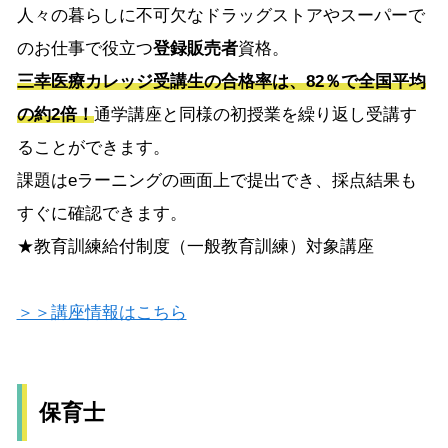
人々の暮らしに不可欠なドラッグストアやスーパーで
のお仕事で役立つ
登録販売者
資格。
三幸医療カレッジ受講生の合格率は、82％で全国平均
の約2倍！
通学講座と同様の初授業を繰り返し受講す
ることができます。
課題はeラーニングの画面上で提出でき、採点結果も
すぐに確認できます。
★教育訓練給付制度（一般教育訓練）対象講座
＞＞講座情報はこちら
保育士