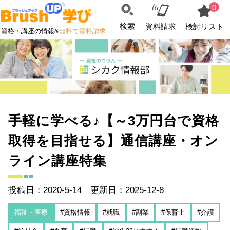
0
検索
資料請求
検討リスト
資格・講座の情報&
無料で資料請求
手軽に学べる♪【～3万円台で資格
取得を目指せる】通信講座・オン
ライン講座特集
投稿日：2020-5-14 更新日：2025-12-8
福祉・医療
#資格情報
#就職
#副業
#保育士
#介護