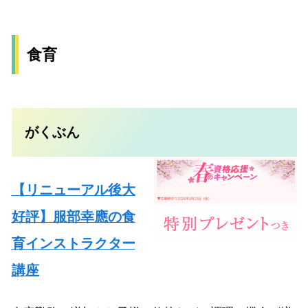
食育
がくぶん
【リニューアル後大
好評】服部幸應の食
育インストラクター
講座