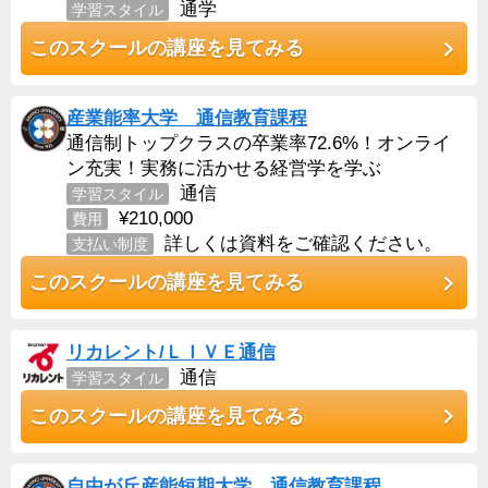
通学
学習スタイル
このスクールの講座を見てみる
産業能率大学 通信教育課程
通信制トップクラスの卒業率72.6%！オンライ
ン充実！実務に活かせる経営学を学ぶ
通信
学習スタイル
¥210,000
費用
詳しくは資料をご確認ください。
支払い制度
このスクールの講座を見てみる
リカレント/ＬＩＶＥ通信
通信
学習スタイル
このスクールの講座を見てみる
自由が丘産能短期大学 通信教育課程