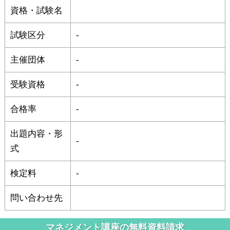
資格・試験名
試験区分
-
主催団体
-
受験資格
-
合格率
-
出題内容・形
-
式
検定料
-
問い合わせ先
マネジメント講座の無料資料請求