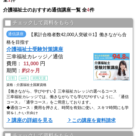
介護福祉士のおすすめ通信講座一覧 全
4
件
チェックして資料をもらう
通信講座
【累計合格者数42,000人突破※1】働きながら合
格を目指す
介護福祉士受験対策講座
三幸福祉カレッジ／通信
費用：
11,000
円
期間：
約2ヶ月
分割
web
就職支援
資格：介護福祉士国家資格
【働きながら、学びやすい】三幸福祉カレッジの選べるコース
三幸福祉カレッジでは、働きながらでも学びびやすいように、「通信
コース」「通学コース」をご用意しております。
◆通信コース：費用を押さえ、時間を有効に使い、スキマ時間にも学
習をしたい方向け
◆通学コース：講師の直接指導を受け、仲間と勉強したい方向け
講座の詳細を見る
この講座を資料請求
三幸福祉カレッジの合格率が高い【3つの理由】
①合格に的を絞ったオリジナル問題集
チェックして資料をもらう