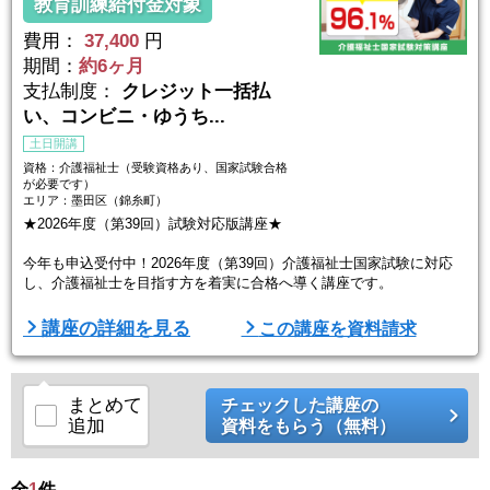
教育訓練給付金対象
費用：
37,400
円
期間：
約6ヶ月
支払制度：
クレジット一括払
い、コンビニ・ゆうち...
土日開講
資格：介護福祉士（受験資格あり、国家試験合格
が必要です）
エリア：墨田区（錦糸町）
★2026年度（第39回）試験対応版講座★
今年も申込受付中！2026年度（第39回）介護福祉士国家試験に対応
し、介護福祉士を目指す方を着実に合格へ導く講座です。
ニチイの講座は、学びやすいカリキュラムと充実のサポートで、あな
講座の詳細を見る
この講座を資料請求
たの介護福祉士国家資格合格をバックアップします！
・合格率も高い！介護事業者ニチイの実績ある講座
・本試験の予行演習！「全国統一模試」付き
・最短2ヵ月程度の効率的学習が可能！
まとめて
チェックした講座の
・フルセット教材や学習サポートも充実
追加
資料をもらう（無料）
・スクーリングではベテラン講師が要点を直 ...
全
1
件