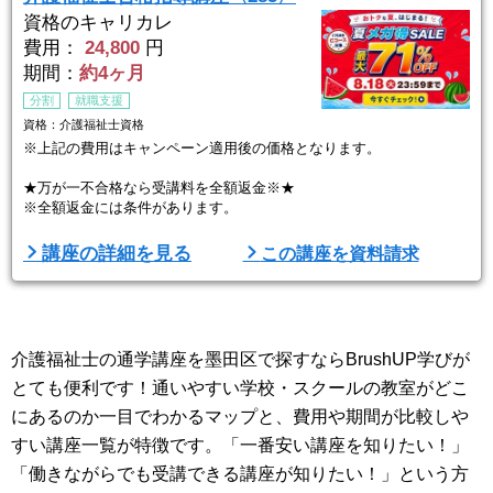
資格のキャリカレ
費用：
24,800
円
期間：
約4ヶ月
分割
就職支援
資格：介護福祉士資格
※上記の費用はキャンペーン適用後の価格となります。
★万が一不合格なら受講料を全額返金※★
※全額返金には条件があります。
キャリカレは合格に自信があります。だから万が一不合格だった場合
講座の詳細を見る
この講座を資料請求
には、受講料を全額返金！はじめて国家試験に挑戦する方でも安心で
す。
「試験に出る大事なトコ」だけを徹底分析し、初学者でもわかりやす
く効率的に学べる講座を作りました。
介護福祉士の通学講座を墨田区で探すならBrushUP学びが
キャリカレの教材は、「テキスト」「添削問題集」「一問一答」「過
とても便利です！通いやすい学校・スクールの教室がどこ
去問題」と試験対策万全のフルセット教材です。試験結果を徹底分析
にあるのか一目でわかるマップと、費用や期間が比較しや
し、最新の試験対 ...
すい講座一覧が特徴です。「一番安い講座を知りたい！」
「働きながらでも受講できる講座が知りたい！」という方