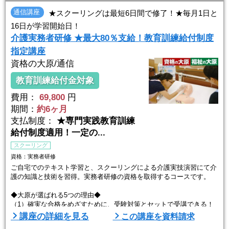
・「質問回答システム」で自宅学習も安心！
・重要ポイントを効果的に学習できる教材をフルセットで提供！
通信講座
★スクーリングは最短6日間で修了！★毎月1日と
さあ、具体的に紹 ...
16日が学習開始日！
介護実務者研修 ★最大80％支給！教育訓練給付制度
指定講座
資格の大原/通信
教育訓練給付金対象
費用：
69,800
円
期間：
約6ヶ月
支払制度：
★専門実践教育訓練
給付制度適用！一定の...
スクーリング
資格：実務者研修
ご自宅でのテキスト学習と、スクーリングによる介護実技演習にて介
護の知識と技術を習得。実務者研修の資格を取得するコースです。
◆大原が選ばれる5つの理由◆
（1）確実な合格をめざすために、受験対策とセットで受講できる！
確実な合格を目指すためには、受験対策も重要です。大原では実務者
講座の詳細を見る
この講座を資料請求
研修と受験対策をセットにしたコースをお得な受講料で提供していま