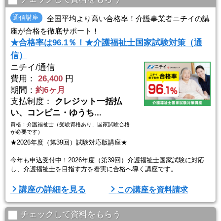
三幸福祉カレッジのオリジナル教材は、毎年、最新の出題傾向を徹
底分析して作成しています。広い出題範囲の中か ...
通信講座
全国平均より高い合格率！介護事業者ニチイの講
座が合格を徹底サポート！
★合格率は96.1％！★介護福祉士国家試験対策（通
信）
ニチイ/通信
費用：
26,400
円
期間：
約6ヶ月
支払制度：
クレジット一括払
い、コンビニ・ゆうち...
資格：介護福祉士（受験資格あり、国家試験合格
が必要です）
★2026年度（第39回）試験対応版講座★
今年も申込受付中！2026年度（第39回）介護福祉士国家試験に対応
し、介護福祉士を目指す方を着実に合格へ導く講座です。
ニチイの講座は、学びやすいカリキュラムと充実のサポートで、あな
講座の詳細を見る
この講座を資料請求
たの介護福祉士国家資格合格をバックアップします！
・合格率も高い！介護事業者ニチイの実績ある講座
・本試験の予行演習！「全国統一模試」付き
チェックして資料をもらう