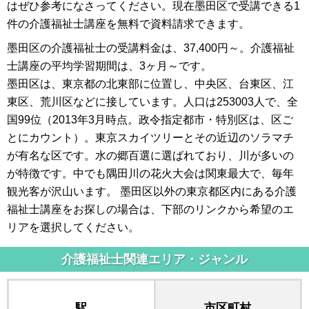
はぜひ参考になさってください。現在墨田区で受講できる1
件の介護福祉士講座を無料で資料請求できます。
墨田区の介護福祉士の受講料金は、37,400円～。介護福祉
士講座の平均学習期間は、3ヶ月～です。
墨田区は、東京都の北東部に位置し、中央区、台東区、江
東区、荒川区などに接しています。人口は253003人で、全
国99位（2013年3月時点。政令指定都市・特別区は、区ご
とにカウント）。東京スカイツリーとその近辺のソラマチ
が有名な区です。水の郷百選に選ばれており、川が多いの
が特徴です。中でも隅田川の花火大会は関東最大で、毎年
観光客が沢山います。 墨田区以外の東京都区内にある介護
福祉士講座をお探しの場合は、下部のリンクから希望のエ
リアを選択してください。
介護福祉士関連エリア・ジャンル
駅
市区町村