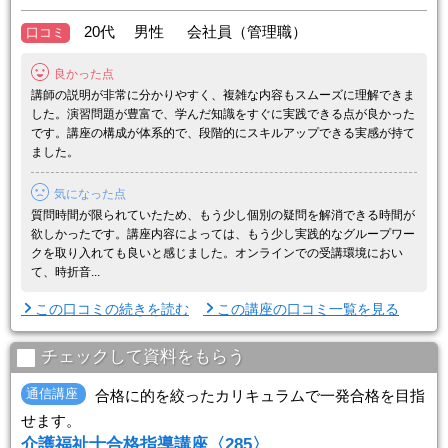
す。
20代 男性 会社員（管理職）
口コミ
（2）スクーリングは『最短6日間』で修了します！
大原の実務者研修は自宅学習とスクーリングを組み合わせて学習しま
良かった点
す。学校に通うスクーリングは6日間で ...
講師の説明が非常に分かりやすく、複雑な内容もスムーズに理解できま
した。演習問題が豊富で、学んだ知識をすぐに実践できる点が良かった
です。講座の構成が体系的で、段階的にスキルアップできる実感が持て
ました。
気になった点
質問時間が限られていたため、もう少し個別の疑問を解消できる時間が
欲しかったです。講座内容によっては、もう少し実践的なグループワー
クを取り入れても良いと感じました。オンラインでの受講環境におい
て、時折音...
この口コミの続きを読む
この講座の口コミ一覧を見る
チェックして資料をもらう
通信講座
合格に的を絞ったカリキュラムで一発合格を目指
せます。
介護福祉士合格指導講座〈285〉