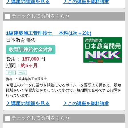
講座の詳細を見る
この講座を資料請求
チェックして資料をもらう
1級建築施工管理技士 本科(1次＋2次)
日本教育開発
教育訓練給付金対象
費用：
187,000
円
期間：
約5ヶ月
分割
web
資格：１級建築施工管理技士
★過去のデータに基づき試験にでるポイントを要領よく押さえ、最短
距離をいく学習方法をとっていますので、短期間で合格できる指導を
行っています。
講座の詳細を見る
この講座を資料請求
チェックして資料をもらう