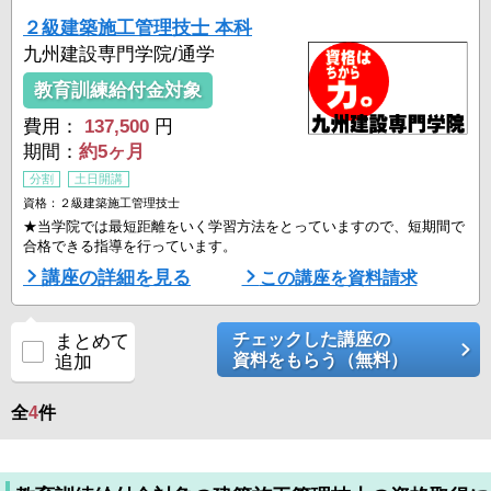
２級建築施工管理技士 本科
九州建設専門学院/通学
教育訓練給付金対象
費用：
137,500
円
期間：
約5ヶ月
分割
土日開講
資格：２級建築施工管理技士
★当学院では最短距離をいく学習方法をとっていますので、短期間で
合格できる指導を行っています。
講座の詳細を見る
この講座を資料請求
チェックした講座の
まとめて
資料をもらう（無料）
追加
全
4
件