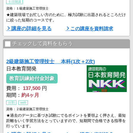
土日開講
資格：１級建築施工管理技士
★建築現場でお忙しい方のために、極力試験に出題されるところだけ
に絞った短期のコースです。
講座の詳細を見る
この講座を資料請求
チェックして資料をもらう
2級建築施工管理技士 本科(1次＋2次)
日本教育開発
教育訓練給付金対象
費用：
137,500
円
期間：
約4ヶ月
分割
web
資格：２級建築施工管理技士
★過去のデータに基づき試験にでるポイントを要領よく押さえ、最短
距離をいく学習方法をとっていますので、短期間で合格できる指導を
行っています。