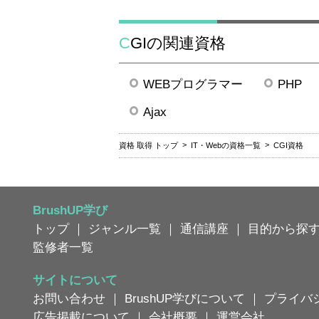
CGIの関連資格
WEBプログラマー
PHP
Ajax
資格 取得 トップ
IT・Webの資格一覧
CGI資格
BrushUP学び
トップ
｜
ジャンル一覧
｜
通信講座
｜
目的から探
監修者一覧
サイトについて
お問い合わせ
｜
BrushUP学びについて
｜
プライバ
広告掲載について
｜
会社概要
｜
運営会社