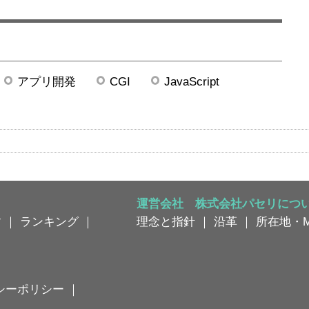
アプリ開発
CGI
JavaScript
運営会社 株式会社パセリにつ
す
｜
ランキング
｜
理念と指針
｜
沿革
｜
所在地・M
シーポリシー
｜