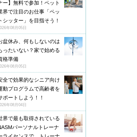
ナー】無料で参加！ペット
業界で注目のお仕事「ペッ
トシッター」を目指そう！
2026年08月05日
お盆休み、何もしないのは
もったいない？家で始める
資格準備
2026年08月05日
安全で効果的なシニア向け
運動プログラムで高齢者を
サポートしよう！！
2026年08月04日
世界で最も取得されている
NASMパーソナルトレーナ
ーライセンスで、トレーナ