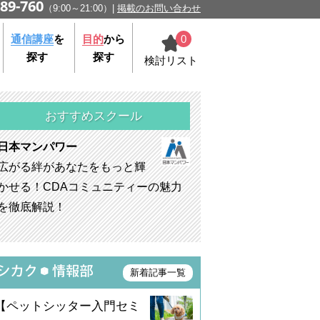
89-760
（9:00～21:00）
掲載のお問い合わせ
0
通信講座
を
目的
から
探す
探す
検討リスト
おすすめスクール
日本マンパワー
広がる絆があなたをもっと輝
かせる！CDAコミュニティーの魅力
を徹底解説！
新着記事一覧
【ペットシッター入門セミ