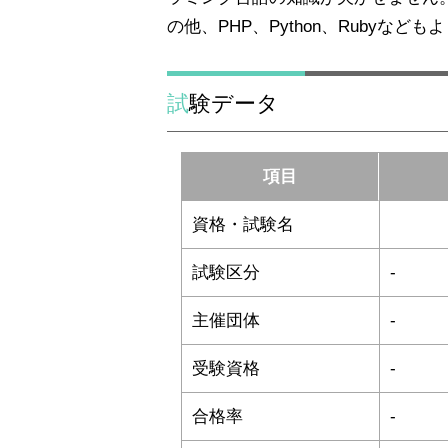
の他、PHP、Python、Rubyなど
試験データ
項目
資格・試験名
試験区分
-
主催団体
-
受験資格
-
合格率
-