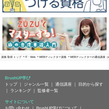
資格 取得 トップ
IT・Web
WEBディレクター資格
WEBディレクターの通信講座［
BrushUP学び
トップ
｜
ジャンル一覧
｜
通信講座
｜
目的から探す
｜
ランキング
｜
監修者一覧
サイトについて
お問い合わせ
｜
BrushUP学びについて
｜