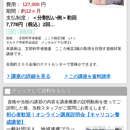
費用：
127,000
円
期間：
約12ヶ月
支払制度：
＜分割払い例＞初回
7,778円（税込）2回...
分割
就職支援
資格：・文部科学省後援 こころ検定2級 (メン
タルケア学術学会認定 メンタルケア心理士)
本講座は、文部科学省後援 こころ検定2級の取得を目指す資格対策
講座です。
全国約２００会場のテストセンターで受検ができます。
さらに条件を満たすと、メンタルケア学術学会認定 メンタルケア心
講座の詳細を見る
この講座を資料請求
理士の資格取得も可能です。
カウンセリング技法だけではなく、「精神解剖生理学」や「精神医科
チェックして資料をもらう
学」といった医学的な見地からの学習もします。
資格や当校の講習の内容を講座概要の説明動画を使ってご
説明した後、当校スタッフがご質問にお答えします。
初心者歓迎！オンライン講座説明会【キャリコン養
≪講座POINT ≫
★POINT1★
成講習】
文部科学省後援 こころ検定2級、メンタルケア学術学会認定 メン
一般社団法人 地域連携プラッ