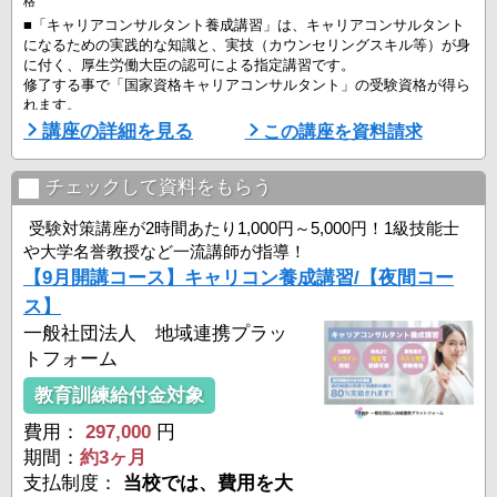
格
■「キャリアコンサルタント養成講習」は、キャリアコンサルタント
になるための実践的な知識と、実技（カウンセリングスキル等）が身
に付く、厚生労働大臣の認可による指定講習です。
修了する事で「国家資格キャリアコンサルタント」の受験資格が得ら
れます。
講座の詳細を見る
この講座を資料請求
■ こんな方におすすめ！
－人の役に立つ仕事がしたい
－傾聴力・質問力・コミュニケーション力を高めたい
チェックして資料をもらう
－一生ものの専門性を身につけたい
－国家資格でキャリアアップや独立を目指したい
受験対策講座が2時間あたり1,000円～5,000円！1級技能士
や大学名誉教授など一流講師が指導！
＜キャリアコンサルタントの活躍場所一例＞
【9月開講コース】キャリコン養成講習/【夜間コー
・企業・組織内の人 ...
ス】
一般社団法人 地域連携プラッ
トフォーム
教育訓練給付金対象
費用：
297,000
円
期間：
約3ヶ月
支払制度：
当校では、費用を大