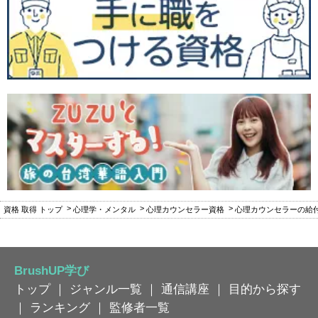
資格 取得 トップ
心理学・メンタル
心理カウンセラー資格
心理カウンセラーの給
BrushUP学び
トップ
｜
ジャンル一覧
｜
通信講座
｜
目的から探す
｜
ランキング
｜
監修者一覧