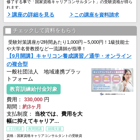
修了する事で「国家資格キャリアコンサルタント」の受験資格が得ら
れます。
講座の詳細を見る
この講座を資料請求
■ こんな方におすすめ！
－人の役に立つ仕事がしたい
－傾聴力・質問力・コミュニケーション力を高めたい
チェックして資料をもらう
－一生ものの専門性を身につけたい
－国家資格でキャリアアップや独立を目指したい
受験対策講座が2時間あたり1,000円～5,000円！1級技能士
や大学名誉教授など一流講師が指導！
＜キャリアコンサルタントの活躍場所一例＞
【9月開講】キャリコン養成講習／通学・オンライン
・企業・組織内の人 ...
の複合型
一般社団法人 地域連携プラッ
トフォーム
教育訓練給付金対象
費用：
330,000
円
期間：
約3ヶ月
支払制度：
当校では、費用を大
幅に抑えてキャリア...
土日開講
夜間開講
就職支援
資格：国家資格キャリアコンサルタントの受験資