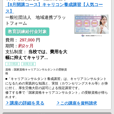
＜キャリアコンサルタントの活躍場所一例＞
【8月開講コース】キャリコン養成講習【人気コー
・企業・組織内の人 ...
ス】
一般社団法人 地域連携プラッ
トフォーム
教育訓練給付金対象
費用：
297,000
円
期間：
約2ヶ月
支払制度：
当校では、費用を大
幅に抑えてキャリア...
土日開講
就職支援
資格：国家資格キャリアコンサルタントの受験資
格
■「キャリアコンサルタント養成講習」は、キャリアコンサルタント
になるための実践的な知識と、実技（カウンセリングスキル等）が身
に付く、厚生労働大臣の認可による指定講習です。
修了する事で「国家資格キャリアコンサルタント」の受験資格が得ら
れます。
講座の詳細を見る
この講座を資料請求
■ こんな方におすすめ！
－人の役に立つ仕事がしたい