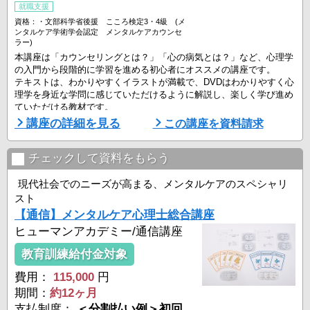
就職支援
資格：・文部科学省後援 こころ検定3・4級 (メ
ンタルケア学術学会認定 メンタルケアカウンセ
ラー)
本講座は「カウンセリングとは？」「心の病気とは？」など、心理学
の入門から段階的に学習を進める初心者にオススメの講座です。
テキストは、わかりやすくイラストが満載で、DVDはわかりやすく心
理学を身近な学問に感じていただけるように解説し、楽しく学び進め
ていただける教材です。
カウンセリングの基本から日常生活にも活用できる身近なカウンセリ
講座の詳細を見る
この講座を資料請求
ング方法が身につき、職場や、学校でのコミュニケーションの改善な
どにつなげることができます。
添削、質問指導のほか、学習相談においては、メール、FAX、郵送で
チェックして資料をもらう
担当が丁寧 ...
現代社会でのニーズが高まる、メンタルケアのスペシャリ
スト
【通信】メンタルケア心理士総合講座
ヒューマンアカデミー/通信講座
教育訓練給付金対象
費用：
115,000
円
期間：
約12ヶ月
支払制度：
＜分割払い例＞初回