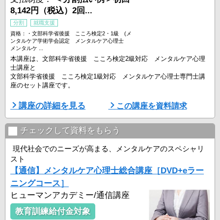
8,142円（税込）2回...
分割
就職支援
資格：・文部科学省後援 こころ検定2・1級 (メ
ンタルケア学術学会認定 メンタルケア心理士
メンタルケ ...
本講座は、文部科学省後援 こころ検定2級対応 メンタルケア心理
士講座と
文部科学省後援 こころ検定1級対応 メンタルケア心理士専門士講
座のセット講座です。
条件を満たすと、メンタルケア学術学会認定 メンタルケア心理士、
講座の詳細を見る
この講座を資料請求
メンタルケア心理専門士の資格取得も可能です。
チェックして資料をもらう
メンタルケア心理士講座ではカウンセリング技法だけではなく、
現代社会でのニーズが高まる、メンタルケアのスペシャリ
「精神解剖生理学」や「精神医科学」といった医学的な見地からの学
スト
習もします。
【通信】メンタルケア心理士総合講座［DVD+eラー
メンタルケア心理専門士講座では、現代社会のさまざまな課題や問題
ニングコース］
を心理学的視点から幅広く学 ...
ヒューマンアカデミー/通信講座
教育訓練給付金対象