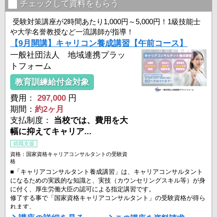
－傾聴力・質問力・コミュニケーション力を高めたい
チェックして資料をもらう
－一生ものの専門性を身につけたい
－国家資格でキャリアアップや独立を目指したい
受験対策講座が2時間あたり1,000円～5,000円！1級技能士
や大学名誉教授など一流講師が指導！
＜キャリアコンサルタントの活躍場所一例＞
【9月開講】キャリコン養成講習【午前コース】
・企業・組織内の人 ...
一般社団法人 地域連携プラッ
トフォーム
教育訓練給付金対象
費用：
297,000
円
期間：
約2ヶ月
支払制度：
当校では、費用を大
幅に抑えてキャリア...
就職支援
資格：国家資格キャリアコンサルタントの受験資
格
■「キャリアコンサルタント養成講習」は、キャリアコンサルタント
になるための実践的な知識と、実技（カウンセリングスキル等）が身
に付く、厚生労働大臣の認可による指定講習です。
修了する事で「国家資格キャリアコンサルタント」の受験資格が得ら
れます。