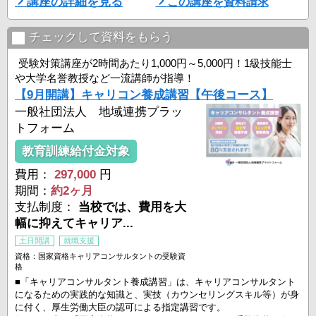
講座の詳細を見る
この講座を資料請求
■ こんな方におすすめ！
－人の役に立つ仕事がしたい
－傾聴力・質問力・コミュニケーション力を高めたい
チェックして資料をもらう
－一生ものの専門性を身につけたい
－国家資格でキャリアアップや独立を目指したい
受験対策講座が2時間あたり1,000円～5,000円！1級技能士
や大学名誉教授など一流講師が指導！
＜キャリアコンサルタントの活躍場所一例＞
【9月開講】キャリコン養成講習【午後コース】
・企業・組織内の人 ...
一般社団法人 地域連携プラッ
トフォーム
教育訓練給付金対象
費用：
297,000
円
期間：
約2ヶ月
支払制度：
当校では、費用を大
幅に抑えてキャリア...
土日開講
就職支援
資格：国家資格キャリアコンサルタントの受験資
格
■「キャリアコンサルタント養成講習」は、キャリアコンサルタント
になるための実践的な知識と、実技（カウンセリングスキル等）が身
に付く、厚生労働大臣の認可による指定講習です。