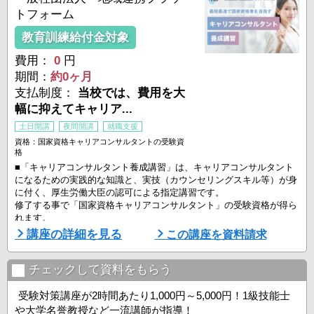
タルケア心理士が目指せる。
トフォーム
社会でも非常に評価の高い資格取 ...
教育訓練給付金対象
費用：
0
円
期間：
約0ヶ月
支払制度：
当校では、費用を大
幅に抑えてキャリア...
土日開講
夜間開講
就職支援
資格：国家資格キャリアコンサルタントの受験資
格
■「キャリアコンサルタント養成講習」は、キャリアコンサルタント
になるための実践的な知識と、実技（カウンセリングスキル等）が身
に付く、厚生労働大臣の認可による指定講習です。
修了する事で「国家資格キャリアコンサルタント」の受験資格が得ら
れます。
講座の詳細を見る
この講座を資料請求
■ こんな方におすすめ！
－人の役に立つ仕事がしたい
－傾聴力・質問力・コミュニケーション力を高めたい
チェックして資料をもらう
－一生ものの専門性を身につけたい
－国家資格でキャリアアップや独立を目指したい
受験対策講座が2時間あたり1,000円～5,000円！1級技能士
や大学名誉教授など一流講師が指導！