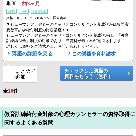
期間：
約3ヶ月
分割
web
就職支援
資格：キャリアコンサルタント国家資格
▼ヒューマンアカデミーのキャリアコンサルタント養成講座は専門実
践教育訓練給付制度の指定講座！▼
ヒューマンアカデミーのキャリアコンサルタント養成講座は、「教育
訓練給付金」制度の対象であり、受講料が最大80％割引されます！
詳しくは資料をご請求の上、お問い合わせください。
講座の詳細を見る
この講座を資料請求
■キャリアコンサルタントと言えばヒューマングループ■
「キャリアコンサルタント」とは2016年4月に誕生した国家資格で
す。
チェックした講座の
まとめて
進路や職業で悩みを抱える相談者に対して、相談者自らがベストなキ
資料をもらう（無料）
追加
ャリアを積めるよう、企業と求職者の適 ...
全
10
件
教育訓練給付金対象の心理カウンセラーの資格取得に
関するよくある質問