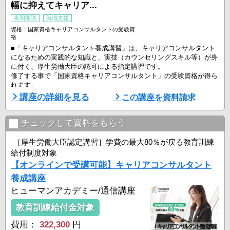
幅に抑えてキャリア...
夜間開講
就職支援
資格：国家資格キャリアコンサルタントの受験資
格
■「キャリアコンサルタント養成講習」は、キャリアコンサルタント
になるための実践的な知識と、実技（カウンセリングスキル等）が身
に付く、厚生労働大臣の認可による指定講習です。
修了する事で「国家資格キャリアコンサルタント」の受験資格が得ら
れます。
講座の詳細を見る
この講座を資料請求
■ こんな方におすすめ！
－人の役に立つ仕事がしたい
－傾聴力・質問力・コミュニケーション力を高めたい
チェックして資料をもらう
－一生ものの専門性を身につけたい
－国家資格でキャリアアップや独立を目指したい
［厚生労働大臣認定講習］学費の最大80％が戻る教育訓練
給付制度対象
＜キャリアコンサルタントの活躍場所一例＞
【オンラインで受講可能】キャリアコンサルタント
・企業・組織内の人 ...
養成講座
ヒューマンアカデミー/通信講座
教育訓練給付金対象
費用：
322,300
円