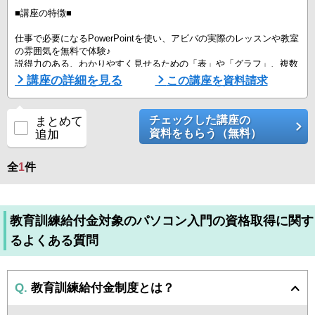
■講座の特徴■
仕事で必要になるPowerPointを使い、アビバの実際のレッスンや教室
の雰囲気を無料で体験♪
説得力のある、わかりやすく見せるための「表」や「グラフ」、複数
のデータをまとめて見せる「複合グラフ」など、あなたに合ったメニ
講座の詳細を見る
この講座を資料請求
ューで体験していただけます！
料金含め、回数や内容の相談ができますので、是非お近くの教室まで
チェックした講座の
まとめて
お越しください。あなたのレベルや目指す姿から、自由に講座を組み
資料をもらう（無料）
追加
合わせて、身につけたいスキルを効率よく身につけられます。
■アビバのポイント■
全
1
件
＜「続く」秘訣。 ...
教育訓練給付金対象のパソコン入門の資格取得に関す
るよくある質問
Q.
教育訓練給付金制度とは？