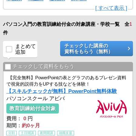
[ すべて表示 ]
パソコン入門の教育訓練給付金の対象講座・学校一覧 全
1
件
チェックした講座の
まとめて
資料をもらう（無料）
追加
チェックして資料をもらう
【完全無料】PowerPointの表とグラフのあるプレゼン資料
で視覚的説得力をUPする技などを体験！
【スキルチェックが無料】PowerPoint無料体験
パソコンスクール アビバ
教育訓練給付金対象
費用：
0
円
期間：
約0ヶ月
分割
土日開講
夜間開講
就職支援