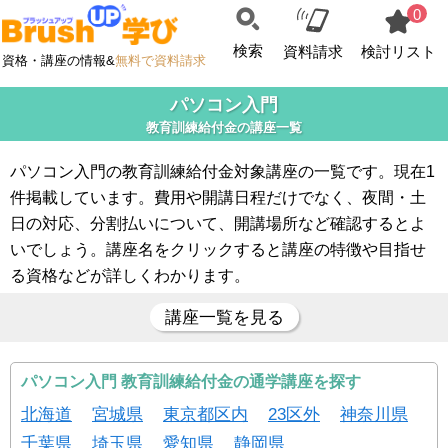
0
検索
資料請求
検討リスト
資格・講座の情報&
無料で資料請求
パソコン入門
教育訓練給付金の講座一覧
パソコン入門の教育訓練給付金対象講座の一覧です。現在1
件掲載しています。費用や開講日程だけでなく、夜間・土
日の対応、分割払いについて、開講場所など確認するとよ
いでしょう。講座名をクリックすると講座の特徴や目指せ
る資格などが詳しくわかります。
講座一覧を見る
パソコン入門 教育訓練給付金の通学講座を探す
北海道
宮城県
東京都区内
23区外
神奈川県
千葉県
埼玉県
愛知県
静岡県