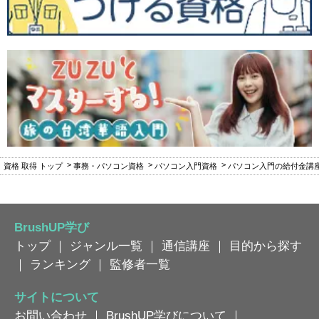
資格 取得 トップ
事務・パソコン資格
パソコン入門資格
パソコン入門の給付金講
BrushUP学び
トップ
｜
ジャンル一覧
｜
通信講座
｜
目的から探す
｜
ランキング
｜
監修者一覧
サイトについて
お問い合わせ
｜
BrushUP学びについて
｜