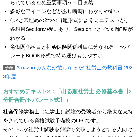
られているため重要事項が一目瞭然
多彩なアイコンなどがあり瞬時にわかりやすい
〇×と穴埋めの2つの出題形式によるミニテストが、
各科目Sectionの後にあり、Sectionごとでの理解度が
わかる
労働関係科目と社会保険関係科目に分かれる、セパ
レートBOOK形式で持ち運びもしやすい
Amazon みんなが欲しかった! 社労士の教科書 202
参考
3年度
おすすめテキスト2：「出る順社労士 必修基本書【2
分冊合冊/セパレート式】」
社会保険労務士（社労士）試験の受験者から絶大な支持
をされている資格試験予備校のLECです。
そのLECが社労士試験を独学で突破しようとする人向け