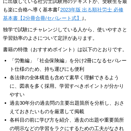
に出版している社労士試験用のテキストが、受験生を最
も楽に合格へ導く基本書｢
2023年版 出る順社労士 必修
基本書【2分冊合冊/セパレート式】
｣。
独学で試験にチャレンジしている人から、使いやすさと
学習効率のよさについて定評があります。
書籍の特徴（おすすめポイント）は以下のとおりです。
「労働編」「社会保険編」を分け2冊になるセパレー
ト仕様のため、持ち運びにも便利
各法律の全体構造も含めて素早く理解できるよう
に、図表を多く採用。学習すべきポイントが分かり
やすい
過去30年分の過去問の主要出題箇所を分析し、おさ
えておきたいものを厳選して掲載
各科目の前に学び方を紹介、過去の出題や重要箇所
の明示などの学習をラクにするための工夫がなされ