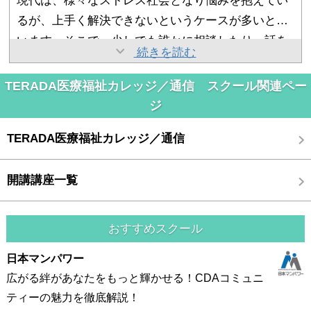
現代は、様々なストレス社会となり悩みを抱えてい
中で、心と体は密接に関連しており、両方にアプロ
るが、上手く解決できないというケースが多いと思
ーチすることが大切であると、特に感じ、治療や支
います。そこで、少しでも誰かに相談したり、話を
援には欠かすことができないと思いました。
私は、小学生と保育園児の二児（二人共に元気な息
続きを読む
聞いてくれる相手がいたらストレス発散や問題の解
子デス）の母親です。受講を初めた頃は”悩みを抱え
決策が見つかることもあります。そんな方の役に立
TERADA医療福祉カレッジ／通信 スクール関連ペー
る人の役に立てる事を学ぶ”に焦点を当てていました
てる仕事の資格がないかとパソコンで探したところ
子育て、家事、そしてパートを少し・・・の合間で
ジ
が、受講を続けていくうちに、子育てにも役に立つ
学びたい内容・料金など私の理想に合い、この学校
受講を決めた時は不安で、さらにテキストが届き、
分野も多く実践しております。
TERADA医療福祉カレッジ／通信
に決めました。
目を通したときには分からないことばかりで続けら
れるかどうか不安でした。しかし、分からないこと
開講講座一覧
は講師に質問をすると、分かるまで親切丁寧に教え
ていただき続けることができました。
おすすめスクール
日本マンパワー
広がる絆があなたをもっと輝かせる！CDAコミュニ
ティーの魅力を徹底解説！