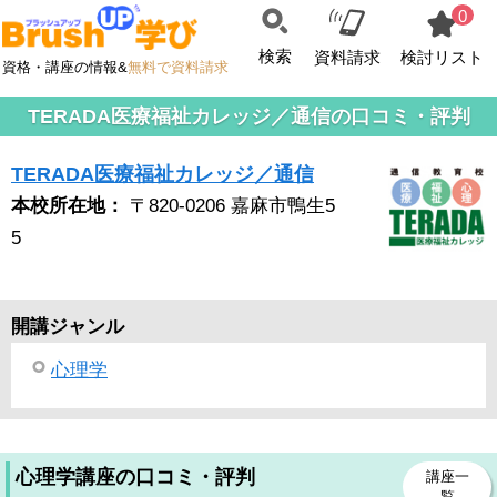
0
検索
資料請求
検討リスト
資格・講座の情報&
無料で資料請求
TERADA医療福祉カレッジ／通信の口コミ・評判
TERADA医療福祉カレッジ／通信
本校所在地：
〒820-0206 嘉麻市鴨生5
5
開講ジャンル
心理学
心理学講座の口コミ・評判
講座一
覧