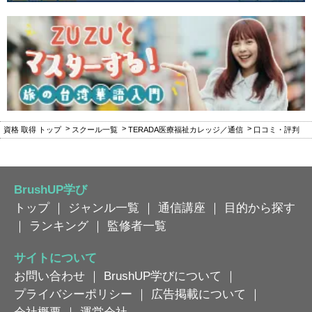
資格 取得 トップ
スクール一覧
TERADA医療福祉カレッジ／通信
口コミ・評判
BrushUP学び
トップ
｜
ジャンル一覧
｜
通信講座
｜
目的から探す
｜
ランキング
｜
監修者一覧
サイトについて
お問い合わせ
｜
BrushUP学びについて
｜
プライバシーポリシー
｜
広告掲載について
｜
会社概要
｜
運営会社