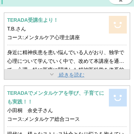
TERADA受講生より！
T.B.さん
コース:メンタルケア心理士講座
身近に精神疾患を患い悩んでいる人がおり、独学で
心理について学んでいく中で、改めて本講座を通じ
て、心理、特に医療に関連した精神医科学を体系的
解剖生理基礎から始まり、精神医科学（特に精神疾
続きを読む
に学びたいと考え、受講を決めました。
患と身体疾患の関係）、そしてカウンセリング基礎
と順序だてて整理されており、必要な知識を、全体
TERADAでメンタルケアを学び、子育てに
今後、本講座で学んだことを実践し、経験を積んで
像を把握しながら、効率的に学ぶことができると感
も実践！！
いき、さらに自己研鑽をしていく中で、機会があれ
じました。
小田桐 余史子さん
ば上のステップである心理専門士にも挑戦してみた
コース:メンタルケア総合コース
いと思います。
医療としての心理分野、精神医科学を本講座で学ぶ