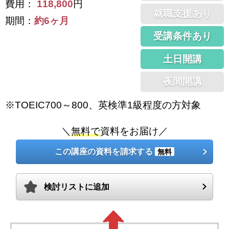
費用：
118,800
円
就職支援あり
期間：
約6ヶ月
受講条件あり
土日開講
夜間開講
※TOEIC700～800、英検準1級程度の方対象
＼
無料で
資料をお届け／
この講座の資料を請求する
無料
検討リストに追加