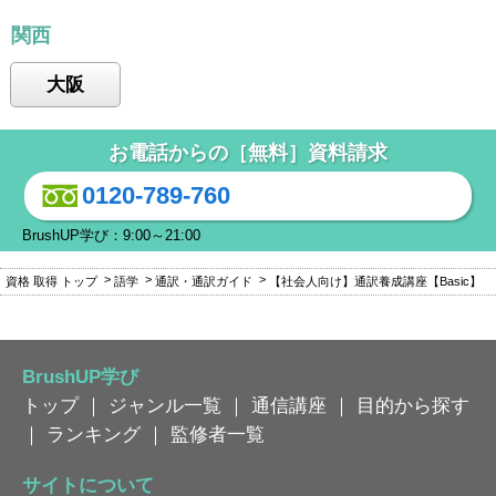
関西
大阪
お電話からの［無料］資料請求
0120-789-760
BrushUP学び：9:00～21:00
資格 取得 トップ
語学
通訳・通訳ガイド
【社会人向け】通訳養成講座【Basic】
BrushUP学び
トップ
｜
ジャンル一覧
｜
通信講座
｜
目的から探す
｜
ランキング
｜
監修者一覧
サイトについて