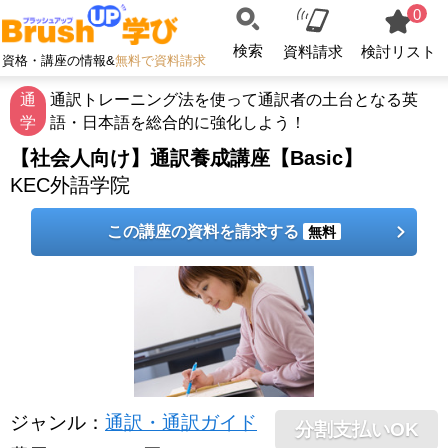
0
検索
資料請求
検討リスト
資格・講座の情報&
無料で資料請求
通
通訳トレーニング法を使って通訳者の土台となる英
学
語・日本語を総合的に強化しよう！
【社会人向け】通訳養成講座【Basic】
KEC外語学院
この講座の資料を請求する
無料
ジャンル
：
通訳・通訳ガイド
分割支払いOK