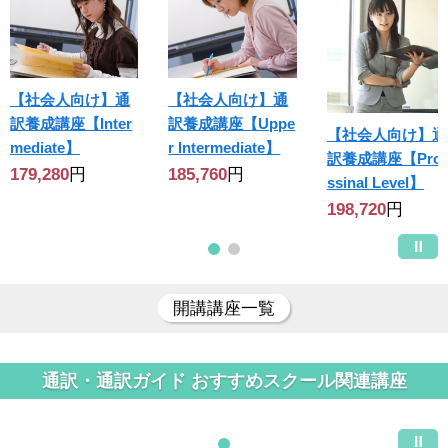
【社会人向け】通
【社会人向け】通
訳養成講座【Inter
訳養成講座【Uppe
【社会人向け】通
mediate】
r Intermediate】
訳養成講座【Prof
179,280
円
185,760
円
ssinal Level】
198,720
円
開講講座一覧
通訳・通訳ガイド おすすめスクール関連講座