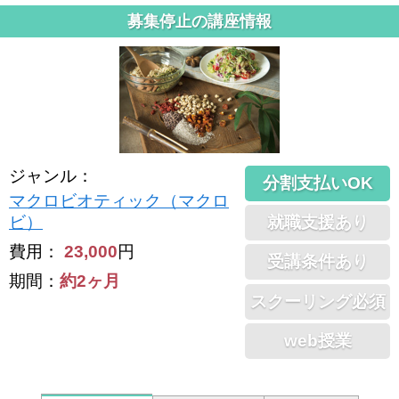
募集停止の講座情報
ジャンル
：
分割支払いOK
マクロビオティック（マクロ
就職支援あり
ビ）
費用：
23,000
円
受講条件あり
期間：
約2ヶ月
スクーリング必須
web授業