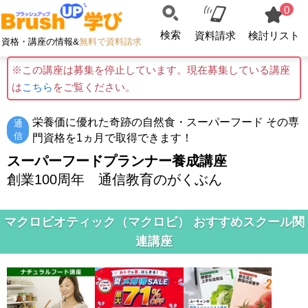
0
検索
資料請求
検討リスト
資格・講座の情報&
無料で資料請求
※この講座は募集を停止しています。現在募集している講座
は
こちら
をご覧ください。
栄養価に優れた奇跡の自然食・スーパーフード その専
通
信
門資格を1ヵ月で取得できます！
スーパーフードプランナー養成講座
創業100周年 通信教育のがくぶん
マクロビオティック（マクロビ） おすすめスクール関
連講座