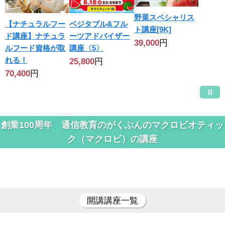
野菜スペシャリス
【ナチュラルフー
ベジタブル&フル
ト講座[9K]
ド講座】ナチュラ
ーツアドバイザー
39,000
円
ルフード資格が取
講座〈5〉
れる！
25,800
円
70,400
円
創業100周年 通信教育のがくぶんのマクロビオティッ
ク（マクロビ）の講座
開講講座一覧