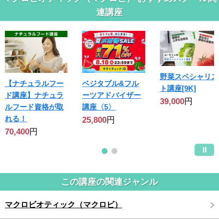
連講座
野菜スペシャリス
【ナチュラルフー
ベジタブル&フル
ト講座[9K]
ド講座】ナチュラ
ーツアドバイザー
39,000
円
ルフード資格が取
講座〈5〉
れる！
25,800
円
70,400
円
この講座の関連ジャンル
マクロビオティック（マクロビ）