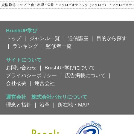
資格 取得 トップ
食・料理・栄養
マクロビオティック（マクロビ）
マクロビオテ
BrushUP学び
トップ
｜
ジャンル一覧
｜
通信講座
｜
目的から探す
｜
ランキング
｜
監修者一覧
サイトについて
お問い合わせ
｜
BrushUP学びについて
｜
プライバシーポリシー
｜
広告掲載について
｜
会社概要
｜
運営会社
運営会社 株式会社パセリについて
理念と指針
｜
沿革
｜
所在地・MAP