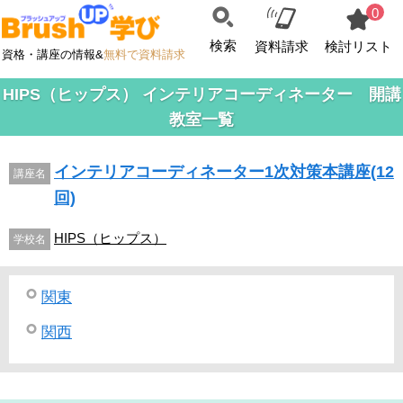
0
検索
資料請求
検討リスト
資格・講座の情報&
無料で資料請求
HIPS（ヒップス） インテリアコーディネーター 開講
教室一覧
インテリアコーディネーター1次対策本講座(12
講座名
回)
HIPS（ヒップス）
学校名
関東
関西