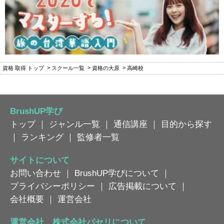
資格 取得 トップ
スクール一覧
資格の大原
高崎校
BrushUP学び
トップ
｜
ジャンル一覧
｜
通信講座
｜
目的から探す
｜
ランキング
｜
監修者一覧
サイトについて
お問い合わせ
｜
BrushUP学びについて
｜
プライバシーポリシー
｜
広告掲載について
｜
会社概要
｜
運営会社
運営会社 株式会社パセリについて